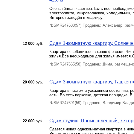
Очень тёплая квартира. Есть все необходимо
электроплита, микроволновка, холодильник, 
Интернет заведён в квартиру.
№SMR247688(57) Продавец: Александр, разм
Сдам 1-комнатную квартиру, Солнечная
12 000
руб.
Квартира освободиться в конце февраля.Чис
жилья.Все необходимое для жилья имеется.С
№SMR247665(58) Продавец: Дима, размещено
Сдам 3-комнатную квартиру, Ташкентск
20 000
руб.
Квартира в чистом и ухоженном состоянии, р
есть. Во есть парковка, детская площадка. В
№SMR247691(59) Продавец: Владимир Влади
Сдам студию, Промышленный, 7-я про
22 000
руб.
Сдается новая однокомнатная квартира в нов
Рядом много магазинов, школ аптек. Вид на в