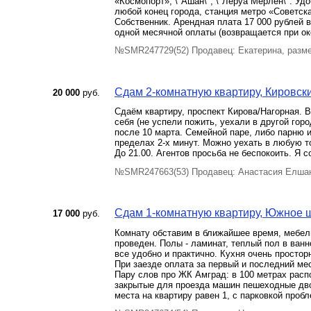
«Космопорт», \"Ашан\", \"Леруа Мерлен\". Уд
любой конец города, станция метро «Советск
Собственник. Арендная плата 17 000 рублей 
одной месячной оплаты (возвращается при ок
№SMR247729(52) Продавец: Екатерина, разм
Сдам 2-комнатную квартиру, Кировский
20 000
руб.
Сдаём квартиру, проспект Кирова/Нагорная. В
себя (не успели пожить, уехали в другой гор
после 10 марта. Семейной паре, либо парню 
пределах 2-х минут. Можно уехать в любую т
До 21.00. Агентов просьба не беспокоить. Я 
№SMR247663(53) Продавец: Анастасия Елшан
Сдам 1-комнатную квартиру, Южное ш.
17 000
руб.
Комнату обставим в ближайшее время, мебель
проведен. Полы - ламинат, теплый пол в ван
все удобно и практично. Кухня очень простор
При заезде оплата за первый и последний ме
Пару слов про ЖК Амград: в 100 метрах расп
закрытые для проезда машин пешеходные двор
места на квартиру равен 1, с парковкой пробл