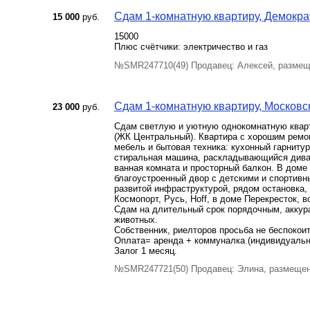
Сдам 1-комнатную квартиру, Демократи
15 000
руб.
15000
Плюс счётчики: электричество и газ
№SMR247710(49) Продавец: Алексей, размещ
Сдам 1-комнатную квартиру, Московско
23 000
руб.
Сдам светлую и уютную однокомнатную квар
(ЖК Центральный). Квартира с хорошим ремон
мебель и бытовая техника: кухонный гарниту
стиральная машина, раскладывающийся диван,
ванная комната и просторный балкон. В доме
благоустроенный двор с детскими и спортивн
развитой инфраструктурой, рядом остановка,
Космопорт, Русь, Hoff, в доме Перекресток, в
Сдам на длительный срок порядочным, аккур
животных.
Собственник, риелторов просьба не беспокоит
Оплата= аренда + коммуналка (индивидуальн
Залог 1 месяц.
№SMR247721(50) Продавец: Элина, размещен