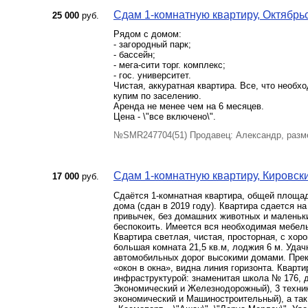
Сдам 1-комнатную квартиру, Октябрьс
25 000
руб.
Рядом с домом:
- загородный парк;
- бассейн;
- мега-сити торг. комплекс;
- гос. университет.
Чистая, аккуратная квартира. Все, что необх
купим по заселению.
Аренда не менее чем на 6 месяцев.
Цена - \"все включено\".
№SMR247704(51) Продавец: Александр, разм
Сдам 1-комнатную квартиру, Кировский
17 000
руб.
Сдаётся 1-комнатная квартира, общей площадь
дома (сдан в 2019 году). Квартира сдается 
привычек, без домашних животных и маленьки
беспокоить. Имеется вся необходимая мебель
Квартира светлая, чистая, просторная, с хор
большая комната 21,5 кв.м, лоджия 6 м. Уда
автомобильных дорог высокими домами. Прек
«окон в окна», видна линия горизонта. Кварт
инфраструктурой: знаменитая школа № 176, д
Экономический и Железнодорожный), 3 техни
экономический и Машиностроительный), а так