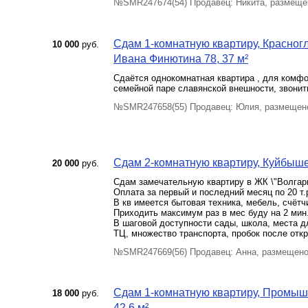
№SMR247674(54) Продавец: Никита, размеще
Сдам 1-комнатную квартиру, Красног
10 000
руб.
Ивана Финютина 78, 37 м²
Сдаётся однокомнатная квартира , для комфо
семейной паре славянской внешности, звонит
№SMR247658(55) Продавец: Юлия, размещено
Сдам 2-комнатную квартиру, Куйбышев
20 000
руб.
Сдам замечательную квартиру в ЖК \"Волгарь
Оплата за первый и последний месяц по 20 т.
В кв имеется бытовая техника, мебель, счётч
Приходить максимум раз в мес буду на 2 мин
В шаговой доступности сады, школа, места дл
ТЦ, множество транспорта, пробок после откр
№SMR247669(56) Продавец: Анна, размещено
Сдам 1-комнатную квартиру, Промышл
18 000
руб.
42.6 м²