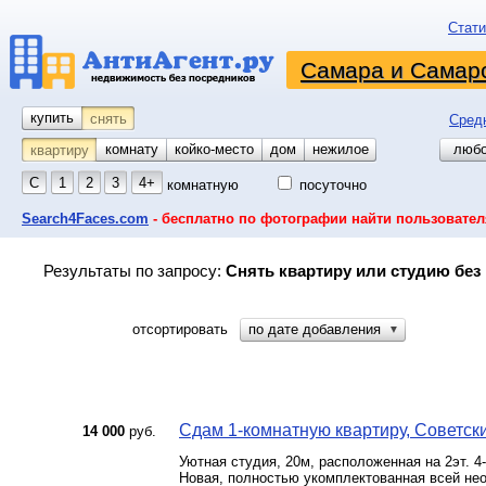
Стати
Самара и Самарс
купить
снять
Сред
комнату
койко-место
дом
гараж
участок
нежилое
любо
квартиру
С
1
2
3
4+
комнатную
посуточно
Search4Faces.com
- бесплатно по фотографии найти пользовател
Результаты по запросу:
Снять квартиру или студию без
отсортировать
по дате добавления
▼
Сдам 1-комнатную квартиру, Советский
14 000
руб.
Уютная студия, 20м, расположенная на 2эт. 4
Новая, полностью укомплектованная всей не