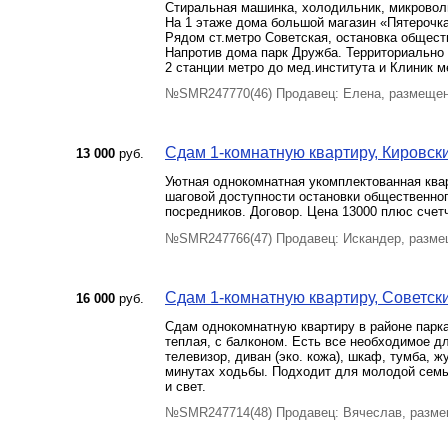
Стиральная машинка, холодильник, микроволн
На 1 этаже дома большой магазин «Пятерочка
Рядом ст.метро Советская, остановка общест
Напротив дома парк Дружба. Территориально
2 станции метро до мед.института и Клиник 
№SMR247770(46) Продавец: Елена, размещен
Сдам 1-комнатную квартиру, Кировски
13 000
руб.
Уютная однокомнатная укомплектованная квар
шаговой доступности остановки общественного
посредников. Договор. Цена 13000 плюс счет
№SMR247766(47) Продавец: Искандер, разме
Сдам 1-комнатную квартиру, Советский
16 000
руб.
Сдам однокомнатную квартиру в районе парка
теплая, с балконом. Есть все необходимое д
телевизор, диван (эко. кожа), шкаф, тумба, ж
минутах ходьбы. Подходит для молодой семьи
и свет.
№SMR247714(48) Продавец: Вячеслав, разме