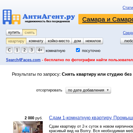
Стати
Самара и Самарс
купить
снять
Сред
комнату
койко-место
дом
гараж
участок
нежилое
любо
квартиру
С
1
2
3
4+
комнатную
посуточно
Search4Faces.com
- бесплатно по фотографии найти пользовател
Результаты по запросу:
Снять квартиру или студию без 
отсортировать
по дате добавления
▼
Сдам 1-комнатную квартиру, Промышле
2 000
руб.
Сдам квартиру от 2-х суток в новом кирпичн
красивый вид на Волгу. Вся необходимая мебе