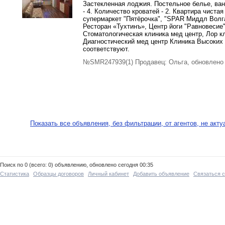
Застекленная лоджия. Постельное белье, ва
- 4. Количество кроватей - 2. Квартира чиста
супермаркет "Пятёрочка", "SPAR Миддл Волга
Ресторан «Тухтинъ», Центр йоги "Равновесие"
Стоматологическая клиника мед центр, Лор кл
Диагностический мед центр Клиника Высоких
соответствуют.
№SMR247939(1) Продавец: Ольга, обновлено 
Показать все объявления, без фильтрации, от агентов, не акт
Поиск по 0 (всего: 0) объявлению, обновлено сегодня 00:35
Статистика
Образцы договоров
Личный кабинет
Добавить объявление
Связаться 