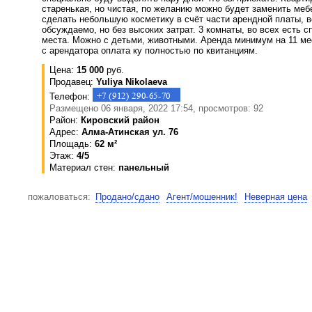
старенькая, но чистая, по желанию можно будет заменить меб
сделать небольшую косметику в счёт части арендной платы, в
обсуждаемо, но без высоких затрат. 3 комнаты, во всех есть 
места. Можно с детьми, животными. Аренда минимум на 11 м
с арендатора оплата ку полностью по квитанциям.
Цена:
15 000
руб.
Продавец:
Yuliya Nikolaeva
Телефон:
Размещено 06 января, 2022 17:54, просмотров: 92
Район:
Кировский район
Адрес:
Алма-Атинская ул. 76
Площадь:
62 м²
Этаж:
4/5
Материал стен:
панельный
пожаловаться:
Продано/сдано
Агент/мошенник!
Неверная цена