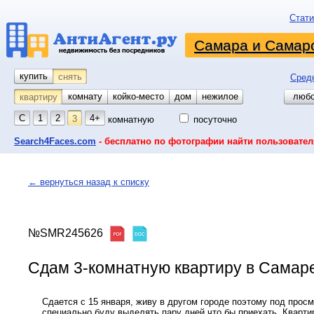
Стати
Самара и Самарс
купить
снять
Сред
комнату
койко-место
дом
гараж
участок
нежилое
любо
квартиру
С
1
2
4+
3
комнатную
посуточно
Search4Faces.com
- бесплатно по фотографии найти пользовател
← вернуться назад к списку
№SMR245626
Сдам 3-комнатную квартиру в Самаре,
Сдается с 15 января, живу в другом городе поэтому под прос
специально буду выделять пару дней что бы приехать. Кварти