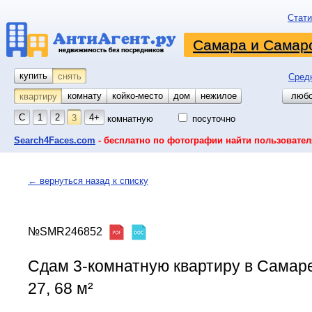
Стати
Самара и Самарс
купить
снять
Сред
комнату
койко-место
дом
гараж
участок
нежилое
любо
квартиру
С
1
2
4+
3
комнатную
посуточно
Search4Faces.com
- бесплатно по фотографии найти пользовател
← вернуться назад к списку
№SMR246852
Сдам 3-комнатную квартиру в Самар
27, 68 м²