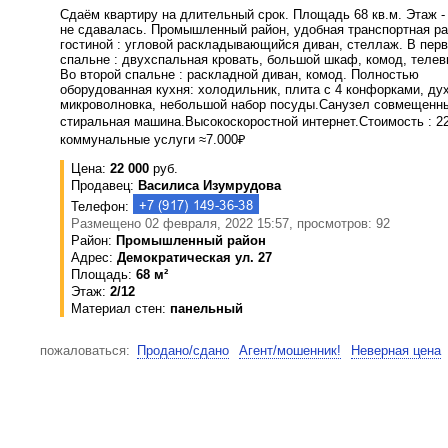
Сдаём квартиру на длительный срок. Площадь 68 кв.м. Этаж -
не сдавалась. Промышленный район, удобная транспортная ра
гостиной : угловой раскладывающийся диван, стеллаж. В пер
спальне : двухспальная кровать, большой шкаф, комод, телев
Во второй спальне : раскладной диван, комод. Полностью
оборудованная кухня: холодильник, плита с 4 конфорками, ду
микроволновка, небольшой набор посуды.Санузел совмещенны
стиральная машина.Высокоскоростной интернет.Стоимость : 22
коммунальные услуги ≈7.000₽
Цена:
22 000
руб.
Продавец:
Василиса Изумрудова
Телефон:
Размещено 02 февраля, 2022 15:57, просмотров: 92
Район:
Промышленный район
Адрес:
Демократическая ул. 27
Площадь:
68 м²
Этаж:
2/12
Материал стен:
панельный
пожаловаться:
Продано/сдано
Агент/мошенник!
Неверная цена