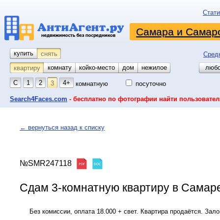
Стати
Самара и Самарс
купить
снять
Сред
комнату
койко-место
дом
гараж
участок
нежилое
любо
квартиру
С
1
2
4+
3
комнатную
посуточно
Search4Faces.com
- бесплатно по фотографии найти пользовател
← вернуться назад к списку
№SMR247118
Сдам 3-комнатную квартиру в Самаре,
Без комиссии, оплата 18.000 + свет. Квартира продаётся. Зало