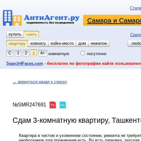
Стати
Самара и Самарс
купить
снять
Сред
комнату
койко-место
дом
гараж
участок
нежилое
любо
квартиру
С
1
2
4+
3
комнатную
посуточно
Search4Faces.com
- бесплатно по фотографии найти пользовател
← вернуться назад к списку
№SMR247691
Сдам 3-комнатную квартиру, Ташкентск
Квартира в чистом и ухоженном состоянии, ремонта не требует
необходимое для проживания есть. Во есть парковка, детская