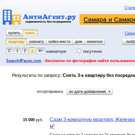
Стати
Самара и Самарс
купить
снять
Сред
комнату
койко-место
дом
гараж
участок
нежилое
любо
квартиру
С
1
2
4+
3
комнатную
посуточно
Search4Faces.com
- бесплатно по фотографии найти пользовател
Результаты по запросу:
Снять 3-к квартиру без посредн
отсортировать
по дате добавления
▼
Сдам 3-комнатную квартиру, Железно
15 000
руб.
м²
Сдаю на срок от 1 недели до 2х месяцев 3х к