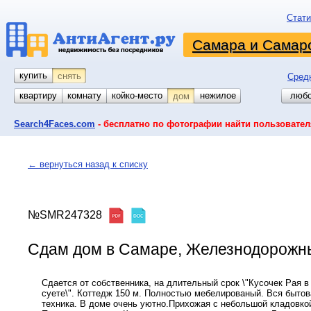
Стати
Самара и Самарс
купить
снять
Сред
квартиру
комнату
койко-место
гараж
участок
нежилое
любо
дом
Search4Faces.com
- бесплатно по фотографии найти пользовател
← вернуться назад к списку
№SMR247328
Сдам дом в Самаре, Железнодорожный,
Сдается от собственника, на длительный срок \"Кусочек Рая в
суете\". Коттедж 150 м. Полностью мебелированый. Вся бытов
техника. В доме очень уютно.Прихожая с небольшой кладовко