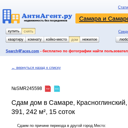
Стати
Самара и Самарс
купить
снять
Сред
квартиру
комнату
койко-место
гараж
участок
нежилое
любо
дом
Search4Faces.com
- бесплатно по фотографии найти пользовател
← вернуться назад к списку
№SMR245598
Сдам дом в Самаре, Красноглинский,
391, 242 м², 15 соток
Сдаем по причине переезда в другой город.Место: