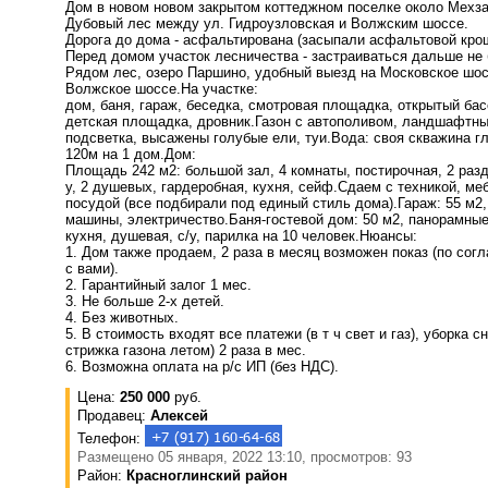
Дом в новом новом закрытом коттеджном поселке около Мехза
Дубовый лес между ул. Гидроузловская и Волжским шоссе.
Дорога до дома - асфальтирована (засыпали асфальтовой крош
Перед домом участок лесничества - застраиваться дальше не
Рядом лес, озеро Паршино, удобный выезд на Московское шос
Волжское шоссе.На участке:
дом, баня, гараж, беседка, смотровая площадка, открытый бас
детская площадка, дровник.Газон с автополивом, ландшафтны
подсветка, высажены голубые ели, туи.Вода: своя скважина г
120м на 1 дом.Дом:
Площадь 242 м2: большой зал, 4 комнаты, постирочная, 2 раз
у, 2 душевых, гардеробная, кухня, сейф.Сдаем с техникой, ме
посудой (все подбирали под единый стиль дома).Гараж: 55 м2,
машины, электричество.Баня-гостевой дом: 50 м2, панорамные
кухня, душевая, с/у, парилка на 10 человек.Нюансы:
1. Дом также продаем, 2 раза в месяц возможен показ (по сог
с вами).
2. Гарантийный залог 1 мес.
3. Не больше 2-х детей.
4. Без животных.
5. В стоимость входят все платежи (в т ч свет и газ), уборка сн
стрижка газона летом) 2 раза в мес.
6. Возможна оплата на р/с ИП (без НДС).
Цена:
250 000
руб.
Продавец:
Алексей
Телефон:
Размещено 05 января, 2022 13:10, просмотров: 93
Район:
Красноглинский район