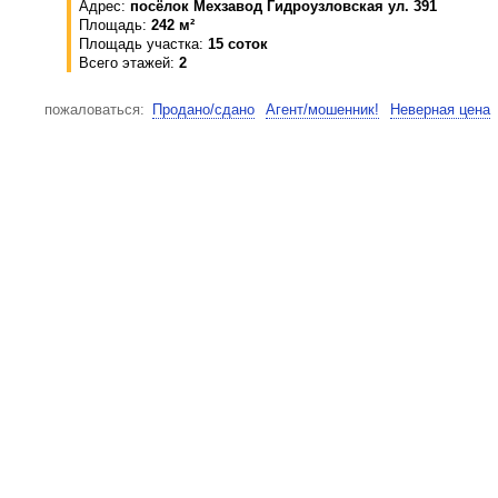
Адрес:
посёлок Мехзавод Гидроузловская ул. 391
Площадь:
242 м²
Площадь участка:
15 соток
Всего этажей:
2
пожаловаться:
Продано/сдано
Агент/мошенник!
Неверная цена