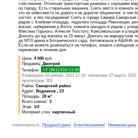
собственник. Отличная транспортная развязка с хорошими ма
по городу. Есть стиральная машинка. Снять место в комнате н
это не койко-место не дорого и не дорогое общежитие, а тем б
хостел, и без посредников! Снять в городе Самара Самарская 
рядом с Хлебная площадь, недалеко площадь Революции, ре
вокзал, набережная р.Волги, комната находится рядом с улиц
Максима Горького, Алексея Толстого, Комсомольская и улицой
Доехать до жд вокзала за 15 минут. Доехать на маршрутном т
до МТЛ-арена и Ботанического сада, Автовокзала и АШАНА за
Если не можете дозвониться на телефон, пишите сообщение 
перезвоню в течении дня
Цена:
4 000
руб.
Продавец:
Дмитрий
Телефон:
Размещено 18 ноября, 2021 17:18, обновлено 27 марта, 2022 
просмотров: 301
Район:
Самарский район
Адрес:
Водников , 23
Площадь:
18 м²
Всего комнат:
3
Этаж:
1/2
Материал стен:
кирпичный
пожаловаться:
Продано/сдано
Агент/мошенник!
Неверная цена