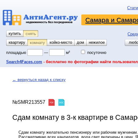
Стати
Самара и Самарс
купить
снять
Сред
квартиру
койко-место
дом
гараж
участок
нежилое
любо
комнату
площадью
—
м²
посуточно
Search4Faces.com
- бесплатно по фотографии найти пользовател
← вернуться назад к списку
№SMR213557
Сдам комнату в 3-к квартире в Самар
Сдам комнату желательно пенсионеру или рабочим мужчинам.
Рассматриваю всех кандидатов. вода свет включены в цену. Я