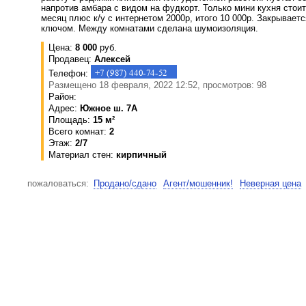
напротив амбара с видом на фудкорт. Только мини кухня стоит.
месяц плюс к/у с интернетом 2000р, итого 10 000р. Закрывает
ключом. Между комнатами сделана шумоизоляция.
Цена:
8 000
руб.
Продавец:
Алексей
Телефон:
Размещено 18 февраля, 2022 12:52, просмотров: 98
Район:
Адрес:
Южное ш. 7А
Площадь:
15 м²
Всего комнат:
2
Этаж:
2/7
Материал стен:
кирпичный
пожаловаться:
Продано/сдано
Агент/мошенник!
Неверная цена