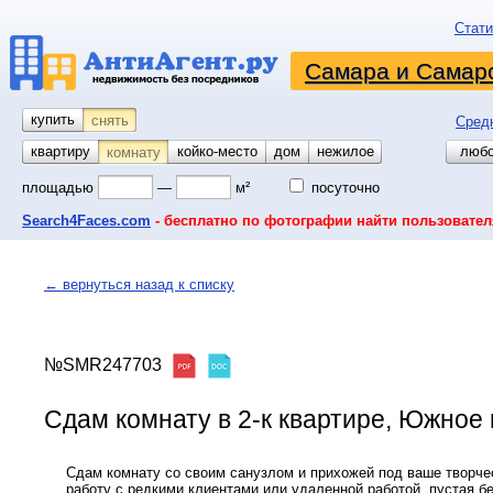
Стати
Самара и Самарс
купить
снять
Сред
квартиру
койко-место
дом
гараж
участок
нежилое
любо
комнату
площадью
—
м²
посуточно
Search4Faces.com
- бесплатно по фотографии найти пользовател
← вернуться назад к списку
№SMR247703
Сдам комнату в 2-к квартире, Южное ш
Сдам комнату со своим санузлом и прихожей под ваше творче
работу с редкими клиентами или удаленной работой. пустая б