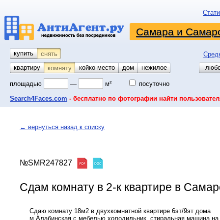
Стати
Самара и Самарс
купить
снять
Сред
квартиру
койко-место
дом
гараж
участок
нежилое
любо
комнату
площадью
—
м²
посуточно
Search4Faces.com
- бесплатно по фотографии найти пользовател
← вернуться назад к списку
№SMR247827
Сдам комнату в 2-к квартире в Самаре
Сдаю комнату 18м2 в двухкомнатной квартире 6эт/9эт дома
м.Алабинская с мебелью,холодильник, стиральная машина на