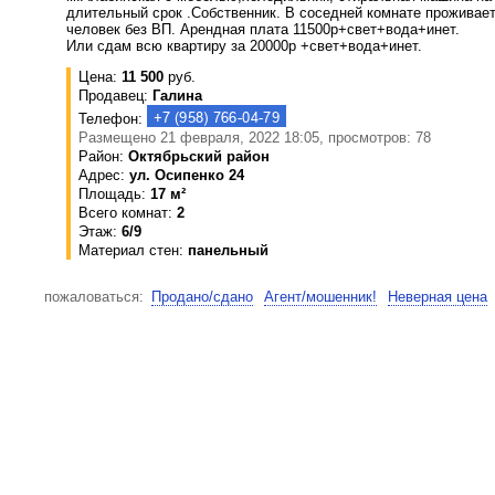
длительный срок .Собственник. В соседней комнате проживае
человек без ВП. Арендная плата 11500р+свет+вода+инет.
Или сдам всю квартиру за 20000р +свет+вода+инет.
Цена:
11 500
руб.
Продавец:
Галина
Телефон:
Размещено 21 февраля, 2022 18:05, просмотров: 78
Район:
Октябрьский район
Адрес:
ул. Осипенко 24
Площадь:
17 м²
Всего комнат:
2
Этаж:
6/9
Материал стен:
панельный
пожаловаться:
Продано/сдано
Агент/мошенник!
Неверная цена