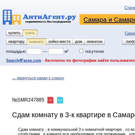
Стати
Самара и Самарс
купить
снять
Сред
квартиру
койко-место
дом
гараж
участок
нежилое
любо
комнату
площадью
—
м²
посуточно
Search4Faces.com
- бесплатно по фотографии найти пользовател
← вернуться назад к списку
№SMR247885
Сдам комнату в 3-к квартире в Самаре
Сдам комнату , в коммунальной 3 х комнатной квартире , со в
удобствами , в комнате все необходимое для проживание , хо