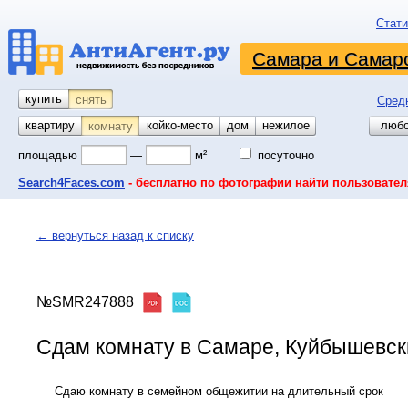
Стати
Самара и Самарс
купить
снять
Сред
квартиру
койко-место
дом
гараж
участок
нежилое
любо
комнату
площадью
—
м²
посуточно
Search4Faces.com
- бесплатно по фотографии найти пользовател
← вернуться назад к списку
№SMR247888
Сдам комнату в Самаре, Куйбышевский
Сдаю комнату в семейном общежитии на длительный срок