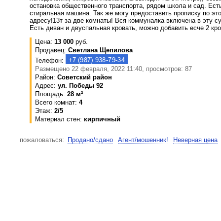
остановка общественного транспорта, рядом школа и сад. Ест
стиральная машина. Так же могу предоставить прописку по эт
адресу!13т за две комнаты! Вся коммуналка включена в эту с
Есть диван и двуспальная кровать, можно добавить есче 2 кро
Цена:
13 000
руб.
Продавец:
Светлана Щепилова
Телефон:
Размещено 22 февраля, 2022 11:40, просмотров: 87
Район:
Советский район
Адрес:
ул. Победы 92
Площадь:
28 м²
Всего комнат:
4
Этаж:
2/5
Материал стен:
кирпичный
пожаловаться:
Продано/сдано
Агент/мошенник!
Неверная цена