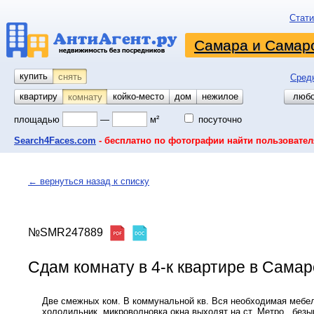
Стати
Самара и Самарс
купить
снять
Сред
квартиру
койко-место
дом
гараж
участок
нежилое
любо
комнату
площадью
—
м²
посуточно
Search4Faces.com
- бесплатно по фотографии найти пользовател
← вернуться назад к списку
№SMR247889
Сдам комнату в 4-к квартире в Самаре
Две смежных ком. В коммунальной кв. Вся необходимая мебе
холодильник, микроволновка.окна выходят на ст. Метро,, безы