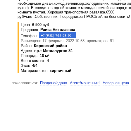
необходимое диван,комод,телевизор,холодильник, машинка ав
кухне). В соседях в одной комнате молодая семейная пара,вт
комната пустая. Хорошая транспортная развязка.6500
руб+свет.Собственник. Посредников ПРОСЬБА не беспокоить!
Цена:
6 500
руб.
Продавец:
Раиса Николаевна
Телефон:
Размещено 17 февраля, 2022 10:58, просмотров: 91
Район:
Кировский район
Адрес:
пр-т Металлургов 84
Площадь:
16 м²
Всего комнат:
4
Этаж:
4/4
Материал стен:
кирпичный
пожаловаться:
Продано/сдано
Агент/мошенник!
Неверная цена