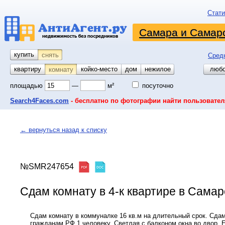
Стати
Самара и Самарс
купить
снять
Сред
квартиру
койко-место
дом
гараж
участок
нежилое
любо
комнату
площадью
—
м²
посуточно
Search4Faces.com
- бесплатно по фотографии найти пользовател
← вернуться назад к списку
№SMR247654
Сдам комнату в 4-к квартире в Самаре
Сдам комнату в коммуналке 16 кв.м на длительный срок. Сда
гражданам РФ 1 человеку. Светлая с балконом,окна во двор. 