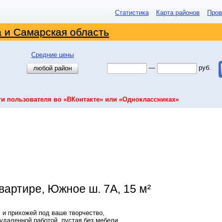
Статистика
Карта районов
Пров
 и Самарская область
Средние цены
—
руб.
любой район
ти пользователя во «ВКонтакте» или «Одноклассниках»
вартире, Южное ш. 7А, 15 м²
 и прихожей под ваше творчество,
удаленной работой. пустая без мебели,