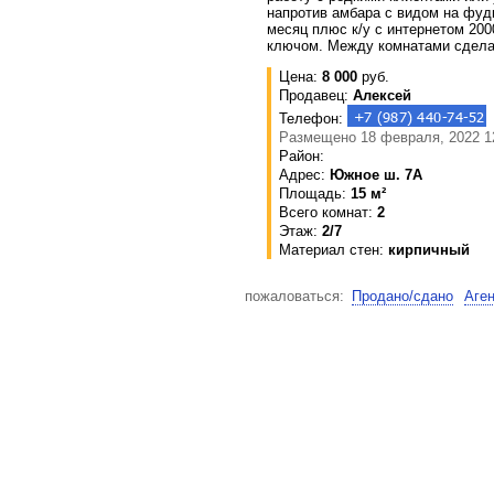
напротив амбара с видом на фудк
месяц плюс к/у с интернетом 200
ключом. Между комнатами сдела
Цена:
8 000
руб.
Продавец:
Алексей
Телефон:
Размещено 18 февраля, 2022 12
Район:
Адрес:
Южное ш. 7А
Площадь:
15 м²
Всего комнат:
2
Этаж:
2/7
Материал стен:
кирпичный
пожаловаться:
Продано/сдано
Аге