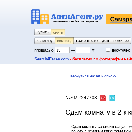
Самара
купить
снять
квартиру
койко-место
дом
гараж
участок
нежилое
комнату
площадью
—
м²
посуточно
Search4Faces.com
- бесплатно по фотографии най
← вернуться назад к списку
№SMR247703
Сдам комнату в 2-к к
Сдам комнату со своим санузлом
работу с редкими клиентами или 