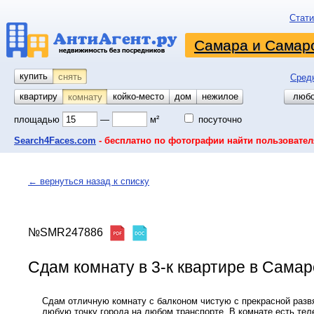
Стати
Самара и Самарс
купить
снять
Сред
квартиру
койко-место
дом
гараж
участок
нежилое
любо
комнату
площадью
—
м²
посуточно
Search4Faces.com
- бесплатно по фотографии найти пользовател
← вернуться назад к списку
№SMR247886
Сдам комнату в 3-к квартире в Сама
Сдам отличную комнату с балконом чистую с прекрасной разв
любую точку города на любом транспорте. В комнате есть тел