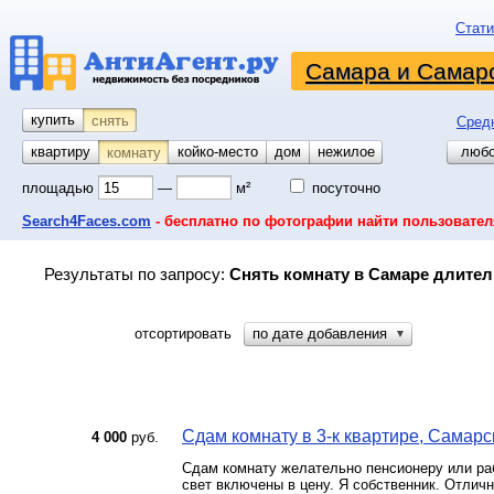
Стати
Самара и Самарс
купить
снять
Сред
квартиру
койко-место
дом
гараж
участок
нежилое
любо
комнату
площадью
—
м²
посуточно
Search4Faces.com
- бесплатно по фотографии найти пользовател
Результаты по запросу:
Снять комнату в Самаре длител
отсортировать
по дате добавления
▼
Сдам комнату в 3-к квартире, Самарск
4 000
руб.
Сдам комнату желательно пенсионеру или ра
свет включены в цену. Я собственник. Отлич