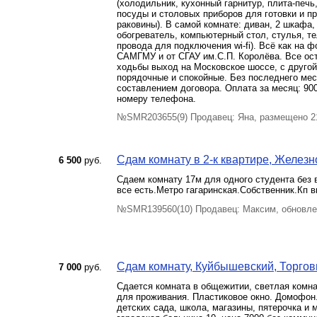
(холодильник, кухонный гарнитур, плита-печь
посуды и столовых приборов для готовки и пр
раковины). В самой комнате: диван, 2 шкафа,
обогреватель, компьютерный стол, стулья, т
провода для подключения wi-fi). Всё как на ф
САМГМУ и от СГАУ им.С.П. Королёва. Все ост
ходьбы выход на Московское шоссе, с другой
порядочные и спокойные. Без последнего мес
составлением договора. Оплата за месяц: 90
номеру телефона.
№SMR203655(9) Продавец: Яна, размещено 21
Сдам комнату в 2-к квартире, Железн
6 500
руб.
Сдаем комнату 17м для одного студента без
все есть.Метро гагаринская.Собственник.Кп 
№SMR139560(10) Продавец: Максим, обновлен
Сдам комнату, Куйбышевский, Торгов
7 000
руб.
Сдается комната в общежитии, светлая комна
для проживания. Пластиковое окно. Домофон.
детских сада, школа, магазины, пятерочка и 