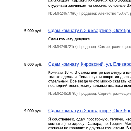
набережная. Комнаты полностью меблированы
студентам заочникам на сессию, основные ВУ
№SMR246779(6) Продавец: Агентство "50%",
Сдам комнату в 3-к квартире, Октябрь
5 000
руб.
Сдам комнату девушке
№SMR246721(7) Продавец: Самир, размещено
Сдам комнату, Кировский, ул. Елизаро
8 000
руб.
Комната 18 м. В самом центре металлурга пл
только сделали. Тепло, кухня напротив дверь
отдельный. Все везде чисто можно сказать и
последний месяц коммунальные платежи вкл
№SMR245187(8) Продавец: Сергей, размещено
Сдам комнату в 3-к квартире, Октябрь
9 000
руб.
Я собственник, сдам просторную, тёплую, изо
комнаты ) по адресу г.Самара, пр. Георгия Ми
стенами не граничит с другими комнатами. В