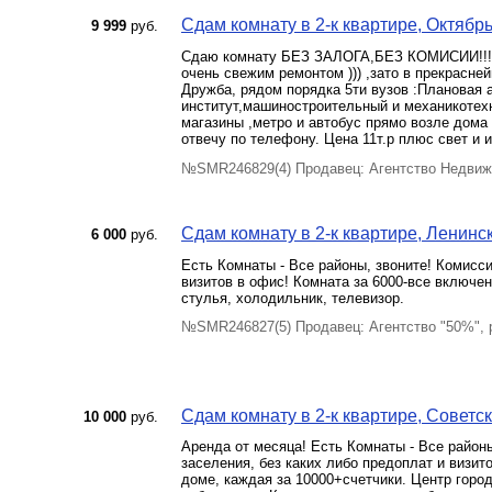
Сдам комнату в 2-к квартире, Октябрьс
9 999
руб.
Сдаю комнату БЕЗ ЗАЛОГА,БЕЗ КОМИСИИ!!! 17
очень свежим ремонтом ))) ,зато в прекрасне
Дружба, рядом порядка 5ти вузов :Плановая 
институт,машиностроительный и механикотех
магазины ,метро и автобус прямо возле дома
отвечу по телефону. Цена 11т.р плюс свет и и
№SMR246829(4) Продавец: Агентство Недвиж
Сдам комнату в 2-к квартире, Ленинск
6 000
руб.
Есть Комнаты - Все районы, звоните! Комисси
визитов в офис! Комната за 6000-все включен
стулья, холодильник, телевизор.
№SMR246827(5) Продавец: Агентство "50%",
Сдам комнату в 2-к квартире, Советски
10 000
руб.
Аренда от месяца! Есть Комнаты - Все район
заселения, без каких либо предоплат и визи
доме, каждая за 10000+счетчики. Центр гор