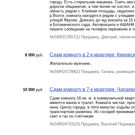
городу. Есть стиральная машинка. Снять место
дорогое общежитие, а тем более не хостел, и
область рядом с Хлебная площадь, недалеко
р.Волги, комната находится рядом с улицами
улицой Фрунзе. Доехать до жд вокзала за 15
и Ботанического сада, Автовокзала и АШАНА 
пишите сообщение на телефон перезвоню в т
№SMR213557(1) Продавец: Дмитрий, обновлен
Сдам комнату в 2-к квартире, Кировск
8 000
руб.
Желательно мужчине..
№SMR247394(2) Продавец: Галина, размещен
Сдам комнату в 7-к квартире, Чапаевс
10 000
руб.
Сдам комнату 16 кв. м. в коммунальной квар
имеется ванна и туалет. Комната чистая, про
окна. Центр города, в пяти минутах ходьбы 
транспортная развязка. Из соседей проживае
свет и газ по счётчикам.
№SMR247331(3) Продавец: Василий Подмарьк