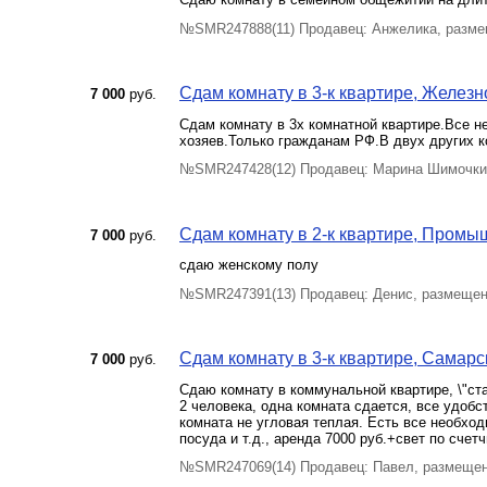
№SMR247888(11) Продавец: Анжелика, разме
Сдам комнату в 3-к квартире, Железн
7 000
руб.
Сдам комнату в 3х комнатной квартире.Все 
хозяев.Только гражданам РФ.В двух других 
№SMR247428(12) Продавец: Марина Шимочкин
Сдам комнату в 2-к квартире, Промыш
7 000
руб.
сдаю женскому полу
№SMR247391(13) Продавец: Денис, размещен
Сдам комнату в 3-к квартире, Самарск
7 000
руб.
Сдаю комнату в коммунальной квартире, \"ст
2 человека, одна комната сдается, все удобст
комната не угловая теплая. Есть все необхо
посуда и т.д., аренда 7000 руб.+свет по счетч
№SMR247069(14) Продавец: Павел, размещен