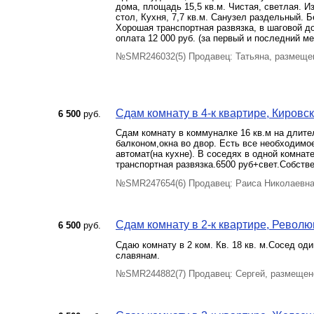
дома, площадь 15,5 кв.м. Чистая, светлая. И
стол, Кухня, 7,7 кв.м. Санузел раздельный. 
Хорошая транспортная развязка, в шаговой до
оплата 12 000 руб. (за первый и последний м
№SMR246032(5) Продавец: Татьяна, размещен
Сдам комнату в 4-к квартире, Кировск
6 500
руб.
Сдам комнату в коммуналке 16 кв.м на длите
балконом,окна во двор. Есть все необходимо
автомат(на кухне). В соседях в одной комна
транспортная развязка.6500 руб+свет.Собст
№SMR247654(6) Продавец: Раиса Николаевна
Сдам комнату в 2-к квартире, Революц
6 500
руб.
Сдаю комнату в 2 ком. Кв. 18 кв. м.Сосед од
славянам.
№SMR244882(7) Продавец: Сергей, размещено