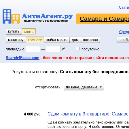
Стати
Самара и Самарс
купить
снять
Сред
квартиру
койко-место
дом
гараж
участок
нежилое
любо
комнату
площадью
—
м²
посуточно
Search4Faces.com
- бесплатно по фотографии найти пользовател
Результаты по запросу:
Снять комнату без посредников
отсортировать
по цене, дешевые
▼
Сдам комнату в 3-к квартире, Самарск
4 000
руб.
Сдам комнату желательно пенсионеру или ра
свет включены в цену. Я собственник. Отлич