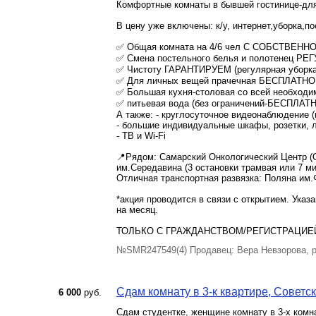
Комфортные комнаты в бывшей гостинице-для 
В цену уже включены: к/у, интернет,уборка,п
✅ Общая комната на 4/6 чел С СОБСТВЕННО
✅ Смена постельного белья и полотенец Р
✅ Чистоту ГАРАНТИРУЕМ (регулярная уборка
✅ Для личных вещей прачечная БЕСПЛАТНО
✅ Большая кухня-столовая со всей необходим
✅ питьевая вода (без ограничений-БЕСПЛАТ
А также: - круглосуточное видеонаблюдение (
- большие индивидуальные шкафы, розетки, 
- ТВ и Wi-Fi
📍Рядом: Самарский Онкологический Центр (
им.Середавина (3 остановки трамвая или 7 ми
Отличная транспортная развязка: Поляна им.Ф
*акция проводится в связи с открытием. Ука
на месяц.
ТОЛЬКО С ГРАЖДАНСТВОМ/РЕГИСТРАЦИЕЙ РФ
№SMR247549(4) Продавец: Вера Невзорова, 
Сдам комнату в 3-к квартире, Советск
6 000
руб.
Сдам студентке, женщине комнату в 3-х комна