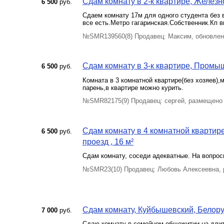
Сдам комнату в 2-к квартире, Железн
6 500
руб.
Сдаем комнату 17м для одного студента без
все есть.Метро гагаринская.Собственник.Кп 
№SMR139560(8) Продавец: Максим, обновлено
Сдам комнату в 3-к квартире, Промыш
6 500
руб.
Комната в 3 комнатной квартире(без хозяев)
парень,в квартире можно курить.
№SMR82175(9) Продавец: сергей, размещено 
Сдам комнату в 4 комнатной квартире,
6 500
руб.
проезд , 16 м²
Сдам комнату, соседи адекватные. На вопрос
№SMR23(10) Продавец: Любовь Алексеевна, 
Сдам комнату, Куйбышевский, Белорус
7 000
руб.
Сдаю комнату в семейном общежитии на дли