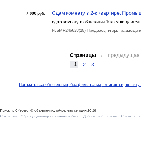
Сдам комнату в 2-к квартире, Промыш
7 000
руб.
сдаю комнату в общежитии 10кв.м.на длител
№SMR246828(15) Продавец: игорь, размещен
Страницы
← предыдущая
1
2
3
Показать все объявления, без фильтрации, от агентов, не акт
Поиск по 0 (всего: 0) объявлению, обновлено сегодня 20:26
Статистика
Образцы договоров
Личный кабинет
Добавить объявление
Связаться 