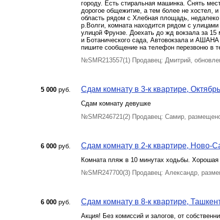
городу. Есть стиральная машинка. Снять место
дорогое общежитие, а тем более не хостел, и
область рядом с Хлебная площадь, недалеко
р.Волги, комната находится рядом с улицами
улицой Фрунзе. Доехать до жд вокзала за 15
и Ботанического сада, Автовокзала и АШАНА 
пишите сообщение на телефон перезвоню в т
№SMR213557(1) Продавец: Дмитрий, обновлен
Сдам комнату в 3-к квартире, Октябрь
5 000
руб.
Сдам комнату девушке
№SMR246721(2) Продавец: Самир, размещено
Сдам комнату в 2-к квартире, Ново-Са
6 000
руб.
Комната пляж в 10 минутах ходьбы. Хорошая 
№SMR247700(3) Продавец: Александр, разме
Сдам комнату в 8-к квартире, Ташкент
6 000
руб.
Акция! Без комиссий и залогов, от собственни