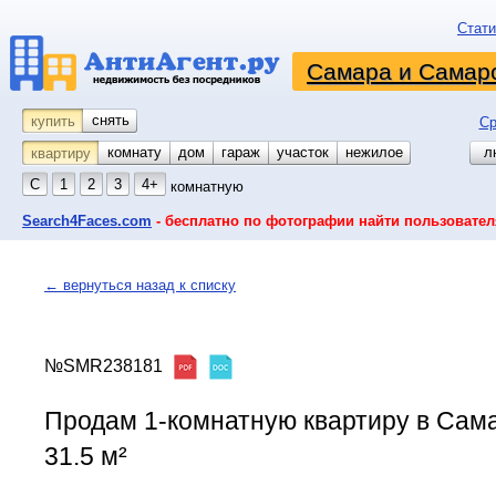
Стати
Самара и Самарс
снять
купить
Ср
комнату
койко-место
дом
гараж
участок
нежилое
л
квартиру
С
1
2
3
4+
комнатную
Search4Faces.com
- бесплатно по фотографии найти пользовател
← вернуться назад к списку
№SMR238181
Продам 1-комнатную квартиру в Сама
31.5 м²