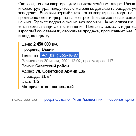
Светлая, теплая квартира, дом в тихом зелёном, дворе. Разви
инфраструктура: продуктовые магазины, детские площадки, у
заведения. Высокий первый этаж , окна квартиры выходят на
противоположный двор, не на козырёк. В квартире новый ремон
не жил. Горячее водоснабжение без колонки. На канализацию
установлена защита от затопления. Полная стоимость в догов
взрослый собственник, свободная продажа, прописанных нет.
выход на сделку.
Цена:
2 450 000
руб.
Продавец:
Вадим
Телефон:
Размещено 30 июня, 2021 12:02, просмотров: 117
Район:
Советский район
Адрес:
ул. Советской Армии 136
Площадь:
31 м²
Этаж:
1/5
Материал стен:
панельный
пожаловаться:
Продано/сдано
Агент/мошенник!
Неверная цена