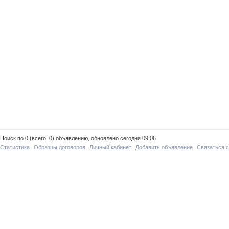
Поиск по 0 (всего: 0) объявлению, обновлено сегодня 09:06
Статистика
Образцы договоров
Личный кабинет
Добавить объявление
Связаться 