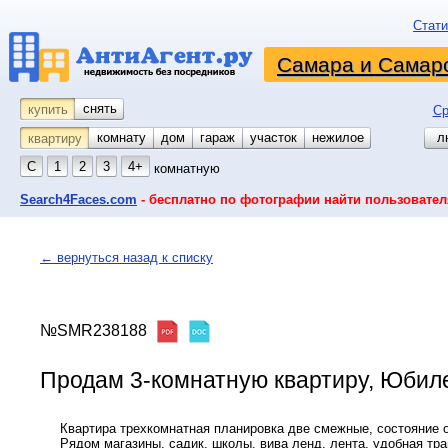
Стати
Самара и Самарс
снять
купить
Ср
комнату
койко-место
дом
гараж
участок
нежилое
л
квартиру
С
1
2
3
4+
комнатную
Search4Faces.com
- бесплатно по фотографии найти пользовател
← вернуться назад к списку
№SMR238188
Продам 3-комнатную квартиру, Юбилей
Квартира трехкомнатная планировка две смежные, состояние 
Рядом магазины, садик, школы, вива ленд, лента, удобная тр