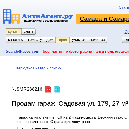
Стати
Самара и Самарс
снять
купить
Ср
квартиру
комнату
койко-место
дом
участок
нежилое
л
гараж
Search4Faces.com
- бесплатно по фотографии найти пользовател
← вернуться назад к списку
№SMR238216
Продам гараж, Садовая ул. 179, 27 м²
Гараж капитальный в ГСК на 2 машиноместа. Верхний этаж. С
пол-керамогранит. Охрана круглосуточно.