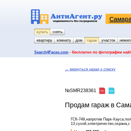
Самара
снять
купить
квартиру
комнату
койко-место
дом
участок
нежил
гараж
Search4Faces.com
- бесплатно по фотографии най
← вернуться назад к списку
№SMR238361
Продам гараж в Сам
ГСК-749,напротив Парк-Хауса,по
13,сухой,электричество,охрана,с