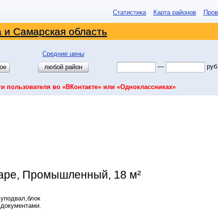
Статистика
Карта районов
Пров
 и Самарская область
Средние цены
—
руб
ое
любой район
ти пользователя во «ВКонтакте» или «Одноклассниках»
аре, Промышленный, 18 м²
луподвал,блок
 документами.