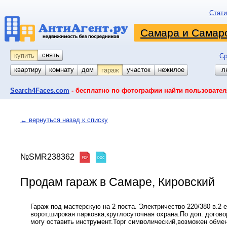
Стати
Самара и Самарс
снять
купить
Ср
квартиру
комнату
койко-место
дом
участок
нежилое
л
гараж
Search4Faces.com
- бесплатно по фотографии найти пользовател
← вернуться назад к списку
№SMR238362
Продам гараж в Самаре, Кировский
Гараж под мастерскую на 2 поста. Электричество 220/380 в.2-е
ворот,широкая парковка,круглосуточная охрана.По доп. догов
могу оставить инструмент.Торг символический,возможен обмен