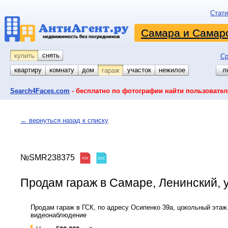
Стати
Самара и Самарс
снять
купить
Ср
квартиру
комнату
койко-место
дом
участок
нежилое
л
гараж
Search4Faces.com
- бесплатно по фотографии найти пользовател
← вернуться назад к списку
№SMR238375
Продам гараж в Самаре, Ленинский, у
Продам гараж в ГСК, по адресу Осипенко 39а, цокольный этаж
видеонаблюдение