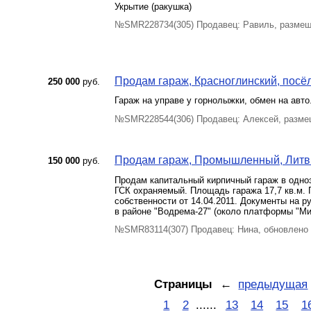
Укрытие (ракушка)
№SMR228734(305) Продавец: Равиль, размещ
Продам гараж, Красноглинский, посёл
250 000
руб.
Гараж на управе у горнолыжки, обмен на авт
№SMR228544(306) Продавец: Алексей, разме
Продам гараж, Промышленный, Литви
150 000
руб.
Продам капитальный кирпичный гараж в одноэ
ГСК охраняемый. Площадь гаража 17,7 кв.м.
собственности от 14.04.2011. Документы на 
в районе "Водрема-27" (около платформы "Ми
№SMR83114(307) Продавец: Нина, обновлено 
Страницы
←
предыдущая
1
2
......
13
14
15
1