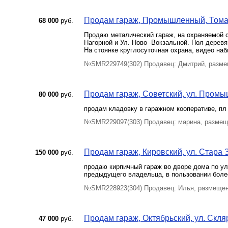
Продам гараж, Промышленный, Тома
68 000
руб.
Продаю металический гараж, на охраняемой с
Нагорной и Ул. Ново -Вокзальной. Пол деревян
На стоянке круглосуточная охрана, видео наб
№SMR229749(302) Продавец: Дмитрий, разме
Продам гараж, Советский, ул. Промы
80 000
руб.
продам кладовку в гаражном кооперативе, пл
№SMR229097(303) Продавец: марина, размещ
Продам гараж, Кировский, ул. Стара З
150 000
руб.
продаю кирпичный гараж во дворе дома по ул
предыдущего владельца, в пользовании более
№SMR228923(304) Продавец: Илья, размещен
Продам гараж, Октябрьский, ул. Скляр
47 000
руб.