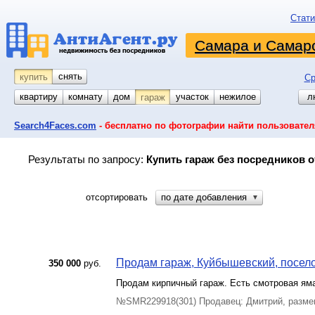
Стати
Самара и Самарс
снять
купить
Ср
квартиру
комнату
койко-место
дом
участок
нежилое
л
гараж
Search4Faces.com
- бесплатно по фотографии найти пользовател
Результаты по запросу:
Купить гараж без посредников о
отсортировать
по дате добавления
▼
Продам гараж, Куйбышевский, поселок
350 000
руб.
Продам кирпичный гараж. Есть смотровая яма 
№SMR229918(301) Продавец: Дмитрий, разме