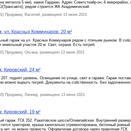
на металла 5 мм), замок Гардиан. Адрес Советсткийр-он, 6 микрорайон, 
2(Трансавто), рядом строится ЖК Академический.
) Продавец: Василий, размещено 13 июня 2021
, ул. Красных Коммунаров, 20 м²
ьный гараж на ул. Красных Коммунаров рядом с птичьим рынком. В собс
и земельный участок 20 м. Свет, охрана. Есть погреб.
) Продавец: Оксана, размещено 13 июня 2021
, Кировский, 24 м²
К 207. поднят уровень. Освещение по улице, свет в гараже. Гараж постав
ии можно вырыть погреб. Документы на собственность. Без задолженнос
) Продавец: Леонид, размещено 13 июня 2021
, Кировский, 19 м²
й гараж. ГСК 252. Ракитовское шоссе/Олимпийская. Внутренний размер 
стится трактором, крыша капитально отремонтирована, бетонный ровный 
та нет, но можно провести. Оформление договора через правление ГСК.