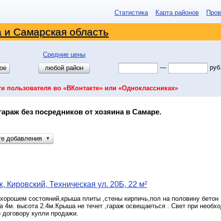
Статистика
Карта районов
Пров
 и Самарская область
Средние цены
—
руб
ое
любой район
ти пользователя во «ВКонтакте» или «Одноклассниках»
гараж без посредников от хозяина в Самаре.
те добавления
▼
, Кировский, Техническая ул. 20Б, 22 м²
хорошем состояний,крыша плиты ,стены кирпичь,пол на половину бетон 
на 4м. высота 2.4м.Крыша не течет ,гараж освещаеться . Свет при необх
 договору купли продажи.