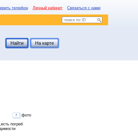
ерить телефон
Личный кабинет
Связаться с нами
.
Найти
На карте
фото
7
,есть погреб
одимости