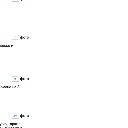
фото
1
шоссе и
фото
0
армане на 8
фото
14
 углу гаража