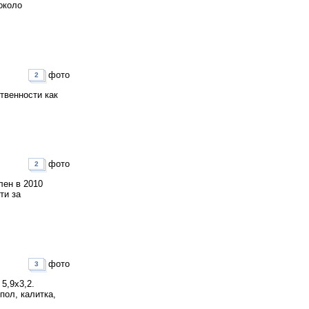
около
фото
2
твенности как
фото
2
лен в 2010
ти за
фото
3
5,9х3,2.
пол, калитка,