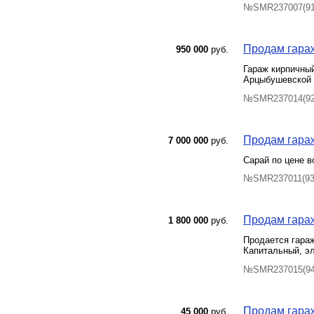
№SMR237007(91)
Продам гараж
950 000
руб.
Гараж кирпичный
Арцыбушевской 
№SMR237014(92)
Продам гараж
7 000 000
руб.
Сарай по цене в
№SMR237011(93)
Продам гараж
1 800 000
руб.
Продается гараж
Капитальный, э
№SMR237015(94)
Продам гараж
45 000
руб.