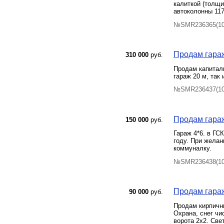
калиткой (толщи
автоколонны 117
№SMR236365(101
Продам гараж
310 000
руб.
Продам капитал
гараж 20 м, так 
№SMR236437(102
Продам гараж
150 000
руб.
Гараж 4*6. в ГС
году. При желан
коммуналку.
№SMR236438(103
Продам гараж
90 000
руб.
Продам кирпичны
Охрана, снег чи
ворота 2х2. Све