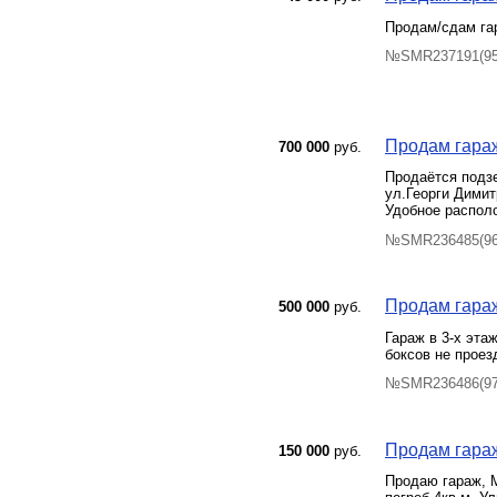
Продам/сдам га
№SMR237191(95)
Продам гараж
700 000
руб.
Продаётся подз
ул.Георги Дими
Удобное располо
№SMR236485(96)
Продам гараж
500 000
руб.
Гараж в 3-х эта
боксов не проез
№SMR236486(97)
Продам гараж
150 000
руб.
Продаю гараж, М