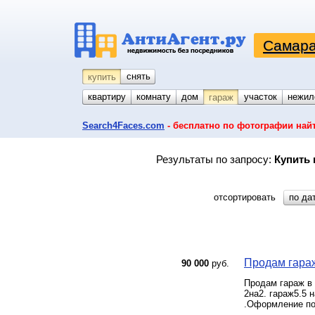
Самара
снять
купить
квартиру
комнату
койко-место
дом
участок
нежил
гараж
Search4Faces.com
- бесплатно по фотографии най
Результаты по запросу:
Купить 
отсортировать
по да
Продам гараж
90 000
руб.
Продам гараж в 
2на2. гараж5.5 
.Оформление по