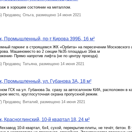
раж в хорошем состоянии на металлом.
 Продавец: Ольга, размещено 14 июня 2021
, Промышленный, пр-т Кирова 399Б, 16 м²
емный паркинг в строящемся ЖК «Орбита» на пересечении Московского 
трова. Машиноместо во 2 секции №35 площадью 16кв.м
жение- Прямо напротив лифта (не по центру проезда).
 Продавец: Татьяна, размещено 14 июня 2021
, Промышленный, ул. Губанова 3А, 18 м²
жном ГСК на ул. Губанова 3а. сразу за автосалоном КИА, расположен в к
дное место, круглосуточная охрана пропускной режим.
 Продавец: Виталий, размещено 14 июня 2021
, Красноглинский, 10-й квартал 18, 24 м²
ехзавод 10-й квартал, 6х4, сухой, перекрытие-плиты, не течёт, бетон. В