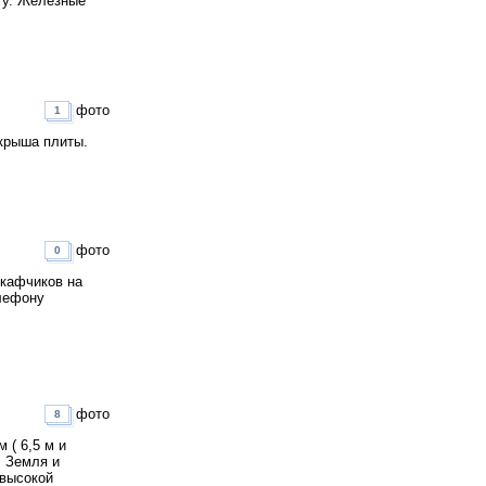
ету. Железные
фото
1
 крыша плиты.
фото
0
шкафчиков на
елефону
фото
8
 ( 6,5 м и
. Земля и
 высокой