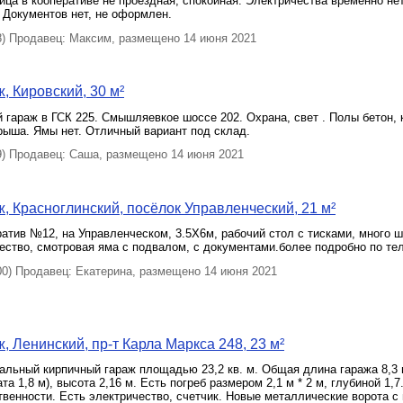
лица в кооперативе не проездная, спокойная. Электричества временно н
 Документов нет, не оформлен.
 Продавец: Максим, размещено 14 июня 2021
, Кировский, 30 м²
гараж в ГСК 225. Смышляевкое шоссе 202. Охрана, свет . Полы бетон,
рыша. Ямы нет. Отличный вариант под склад.
 Продавец: Саша, размещено 14 июня 2021
, Красноглинский, посёлок Управленческий, 21 м²
атив №12, на Управленческом, 3.5Х6м, рабочий стол с тисками, много 
ество, смотровая яма с подвалом, с документами.более подробно по т
) Продавец: Екатерина, размещено 14 июня 2021
, Ленинский, пр-т Карла Маркса 248, 23 м²
альный кирпичный гараж площадью 23,2 кв. м. Общая длина гаража 8,3 м
а 1,8 м), высота 2,16 м. Есть погреб размером 2,1 м * 2 м, глубиной 1,7
твенности. Есть электричество, счетчик. Новые металлические ворота с