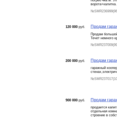
погреб 4кв.м. У
ворота+калитка.
№SMR236999(98)
Продам гараж
120 000
руб.
Продам большой 
Течет немного к
№SMR237009(99)
Продам гараж
200 000
руб.
гаражный коопер
стенах,электрич
№SMR237017(100
Продам гараж
900 000
руб.
продается капит
отдельная комнат
строение в собс