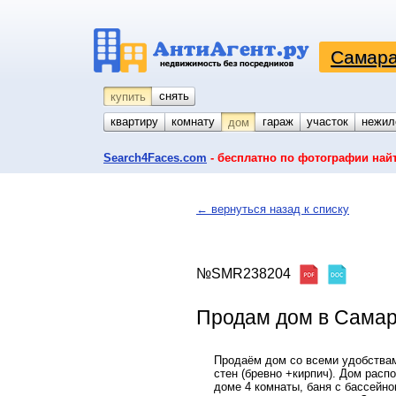
Самара
снять
купить
квартиру
комнату
койко-место
гараж
участок
нежил
дом
Search4Faces.com
- бесплатно по фотографии най
← вернуться назад к списку
№SMR238204
Продам дом в Самаре,
Продаём дом со всеми удобствам
стен (бревно +кирпич). Дом расп
доме 4 комнаты, баня с бассейно