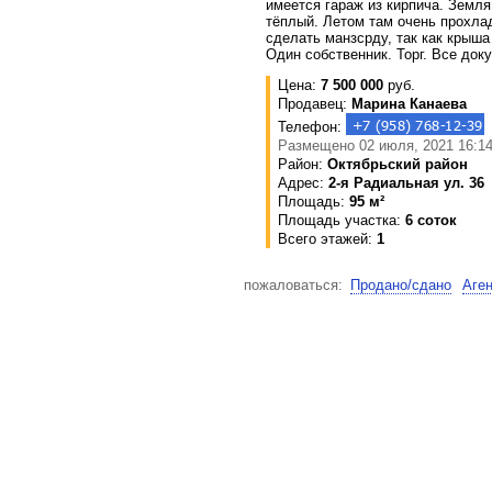
имеется гараж из кирпича. Земля
тёплый. Летом там очень прохла
сделать манзсрду, так как крыша 
Один собственник. Торг. Все док
Цена:
7 500 000
руб.
Продавец:
Марина Канаева
Телефон:
Размещено 02 июля, 2021 16:14
Район:
Октябрьский район
Адрес:
2-я Радиальная ул. 36
Площадь:
95 м²
Площадь участка:
6 соток
Всего этажей:
1
пожаловаться:
Продано/сдано
Аге