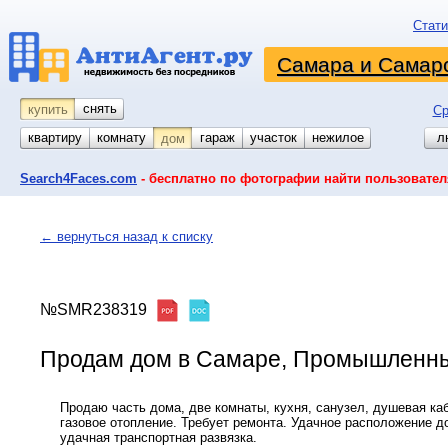
Стати
Самара и Самарс
снять
купить
Ср
квартиру
комнату
койко-место
гараж
участок
нежилое
л
дом
Search4Faces.com
- бесплатно по фотографии найти пользовател
← вернуться назад к списку
№SMR238319
Продам дом в Самаре, Промышленный,
Продаю часть дома, две комнаты, кухня, санузел, душевая ка
газовое отопление. Требует ремонта. Удачное расположение д
удачная транспортная развязка.