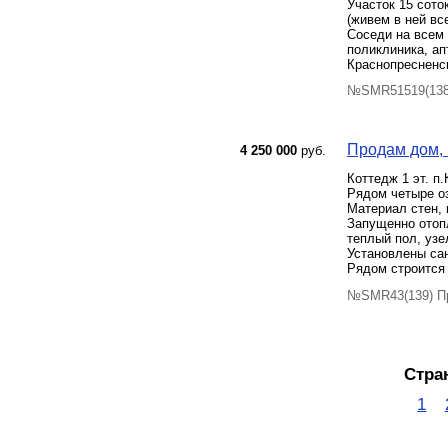
Участок 15 соток
(живем в ней вс
Соседи на всем 
поликлиника, ап
Краснопресненс
№SMR51519(138)
Продам дом, 
4 250 000
руб.
Коттедж 1 эт. п
Рядом четыре оз
Материал стен, 
Запущенно отоп
теплый пол, узе
Установлены сан
Рядом строится е
№SMR43(139) Пр
Стра
1