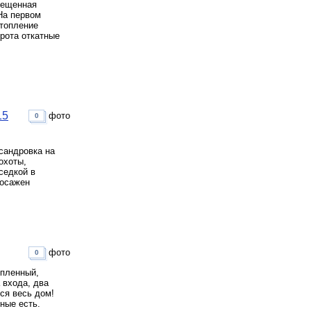
вмещенная
.На первом
Отопление
орота откатные
15
фото
0
сандровка на
охоты,
седкой в
Посажен
фото
0
епленный,
 входа, два
ся весь дом!
ные есть.