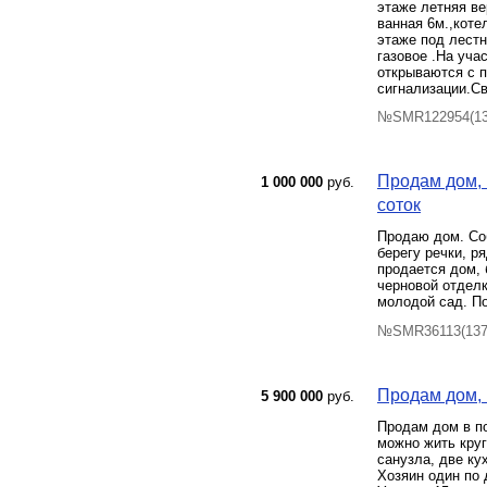
этаже летняя ве
ванная 6м.,коте
этаже под лестн
газовое .На уча
открываются с п
сигнализации.Св
№SMR122954(136
Продам дом, Б
1 000 000
руб.
соток
Продаю дом. Соб
берегу речки, р
продается дом, 
черновой отделк
молодой сад. По
№SMR36113(137)
Продам дом, 
5 900 000
руб.
Продам дом в по
можно жить круг
санузла, две ку
Хозяин один по 