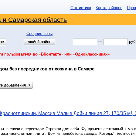
Статистика
Карта районов
Пров
 и Самарская область
Средние цены
—
руб
ое
любой район
ти пользователя во «ВКонтакте» или «Одноклассниках»
дом без посредников от хозяина в Самаре.
те добавления
▼
Красноглинский, Массив Малые Дойки линия 27, 170/35 м², 
 м .в связи с переездом.Строили для себя. Фундамент ленточный + мон
тажа -монолитная плита . Дом из пенобетона завода "Котедж" плотности 