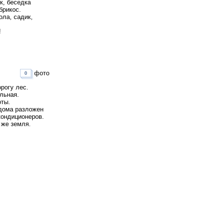
к, беседка
брикос.
ола, садик,
!
фото
0
орогу лес.
льная.
оты.
 дома разложен
кондиционеров.
 же земля.