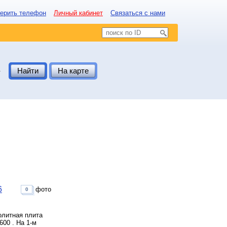
ерить телефон
Личный кабинет
Связаться с нами
.
Найти
На карте
6
фото
0
олитная плита
600 . На 1-м