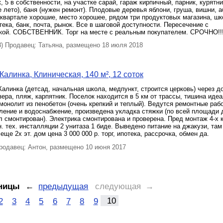
, 5 в собственности, на участке сарай, гараж кирпичный, парник, курятни
е лето), баня (нужен ремонт). Плодовые деревья яблони, груша, вишни, а
квартале хорошие, место хорошее, рядом три продуктовых магазина, шк
тека, банк, почта, рынок. Все в шаговой доступности. Пересечение с
кой. СОБСТВЕННИК. Торг на месте с реальным покупателем. СРОЧНО!!
 Продавец: Татьяна, размещено 18 июля 2018
Калинка, Клиническая, 140 м², 12 соток
.Калинка (детсад, начальная школа, медпункт, строится церковь) через д
ера, пляж, карпятник. Поселок находится в 5 км от трассы, тишина идеа
монолит из пенобетон (очень крепкий и теплый). Ведутся ремонтные раб
ление и водоснабжение, произведена укладка стяжки (по всей площади
л смонтирован). Электрика смонтирована и проверена. Пред монтаж 4-х 
. тех. инсталляции 2 унитаза 1 биде. Выведено питание на джакузи, там
ще 2х эт. дом цена 3 000 000 р. торг, ипотека, рассрочка, обмен да.
одавец: Антон, размещено 10 июня 2017
ницы
←
предыдущая
следующая →
2
3
4
5
6
7
8
9
10