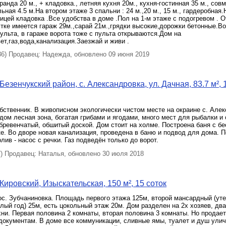
ранда 20 м., + кладовка., летняя кухня 20м., кухня-гостинная 35 м., со
льная 4.5 м.На втором этаже 3 спальни : 24 м.,20 м., 15 м., гардеробная
ицей кладовка .Все удобства в доме .Пол на 1-м этаже с подогревом . 
стке имеется гараж 29м.,сарай 21м.,грядки высокие,дорожки бетонные.В
ульта, в гараже ворота тоже с пульта открываются.Дом на
ет,газ,вода,канализация.Заезжай и живи .
) Продавец: Надежда, обновлено 09 июня 2019
езенчукский район, с. Александровка, ул. Дачная, 83.7 м², 
ственник. В живописном экологически чистом месте на окраине с. Алек
ядом лесная зона, богатая грибами и ягодами, много мест для рыбалки и 
бревенчатый, обшитый доской. Дом стоит на холме. Построена баня с бе
е. Во дворе новая канализация, проведена в баню и подвод для дома. 
лив - насос с речки. Газ подведён только до ворот.
 Продавец: Наталья, обновлено 30 июля 2018
Кировский, Изыскательская, 150 м², 15 соток
с. Зубчаниновка. Площадь первого этажа 125м, второй мансардный (ут
лый год) 25м, есть цокольный этаж 20м. Дом разделен на 2х хозяев, два
хни. Первая половина 2 комнаты, вторая половина 3 комнаты. Но продает
документам. В доме все коммуникации, сливные ямы, туалет и душ улич