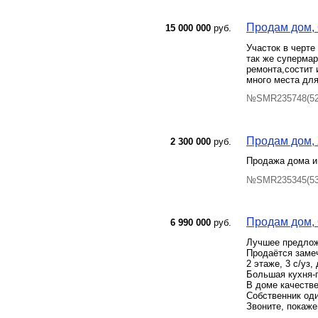
Продам дом, 
15 000 000
руб.
Участок в черте
так же супермар
ремонта,состит 
много места для
№SMR235748(52)
Продам дом, 
2 300 000
руб.
Продажа дома и 
№SMR235345(53)
Продам дом, О
6 990 000
руб.
Лучшее предложе
Продаётся замеч
2 этаже, 3 с/уз
Большая кухня-г
В доме качестве
Собственник оди
Звоните, покаже