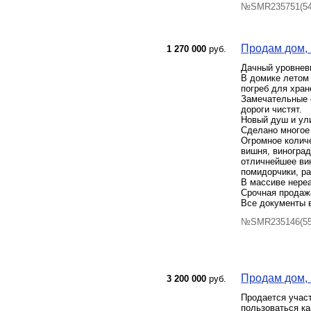
№SMR235751(54)
Продам дом, 
1 270 000
руб.
Дачный уровневы
В домике летом 
погреб для хран
Замечательные с
дороги чистят.
Новый душ и ули
Сделано многое 
Огромное количе
вишня, виноград
отличнейшее вин
помидорчики, р
В массиве нереа
Срочная продажа
Все документы в
№SMR235146(55)
Продам дом, К
3 200 000
руб.
Продается участ
пользоваться ка