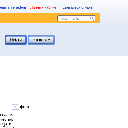
ерить телефон
Личный кабинет
Связаться с нами
.
Найти
На карте
к
фото
6
нный на
ичество,
одо- и
й Овраг).