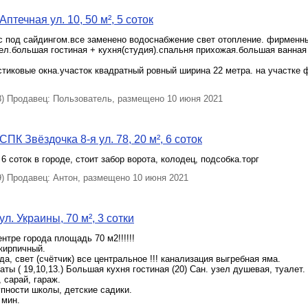
птечная ул. 10, 50 м², 5 соток
с под сайдингом.все заменено водоснабжение свет отопление. фирменн
ел.большая гостиная + кухня(студия).спальня прихожая.большая ванная
тиковые окна.участок квадратный ровный ширина 22 метра. на участке 
 Продавец: Пользователь, размещено 10 июня 2021
ПК Звёздочка 8-я ул. 78, 20 м², 6 соток
6 соток в городе, стоит забор ворота, колодец, подсобка.торг
 Продавец: Антон, размещено 10 июня 2021
л. Украины, 70 м², 3 сотки
нтре города площадь 70 м2!!!!!!
кирпичный.
ода, свет (счётчик) все центральное !!! канализация выгребная яма.
аты ( 19,10,13.) Большая кухня гостиная (20) Сан. узел душевая, туалет.
 сарай, гараж.
пности школы, детские садики.
 мин.