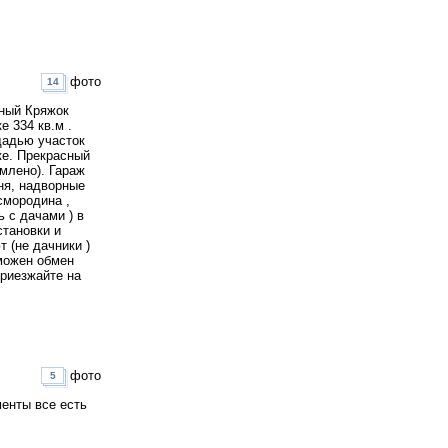
фото
14
сный Кряжок
е 334 кв.м .
щадью участок
ке. Прекрасный
рмлено). Гараж
хня, надворные
смородина ,
ь с дачами ) в
становки и
 (не дачники )
зможен обмен
Приезжайте на
фото
5
менты все есть