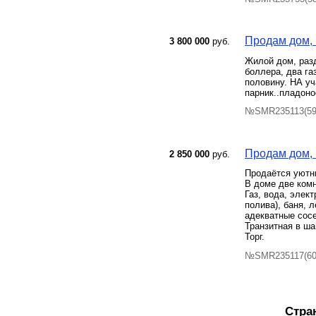
Продам дом, К
3 800 000
руб.
Жилой дом, разд
боллера, два га
половину. НА уч
парник..пладоно
№SMR235113(59)
Продам дом, 
2 850 000
руб.
Продаётся уютны
В доме две комна
Газ, вода, элек
полива), баня, 
адекватные сосе
Транзитная в ша
Торг.
№SMR235117(60)
Стра