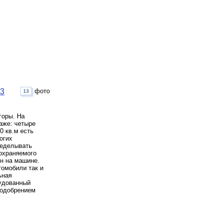
23
фото
13
горы. На
таже: четыре
0 кв.м есть
огих
ределывать
 охраняемого
ин на машине.
томобили так и
ьная
рудованный
 одобрением