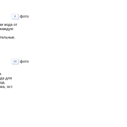
фото
0
ая вода от
а каждую
ительные.
фото
10
я.
ода для
ца,
ка, ост.