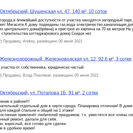
Октябрьский, Шушенская ул. 47, 140 м², 10 соток
 города,в ближайшей доступности от участка находятся загородный парк,
кет Мегасити.К дому подведены газ,вода электричество,канализация,до
из центрального дома(брёвна) и пристроя из кирпича на 70 кв.метров.На 
 строительства коттеджа(нового дома).Скидок нет.
 Продавец: Andrey, размещено 06 июня 2021
Железнодорожный, Железноводская ул. 12, 92.6 м², 3 сотки
участка от собственника, юридически чистый.
 Продавец: Влад Пчеляков, размещено 05 июня 2021
ктябрьский, ул. Потапова 1Б, 91 м², 2 сотки
ние в районе!!!
ательный отдельный дом в черте города. Планировка отличная! В доме
, для каждой спальни и общий на 1 этаже!
остинная привлечёт любителей праздников, т.к. уместятся все члены се
нный ремонт, делали для себя.
н, взрослый, все готово для сделки.
м в удобное время!