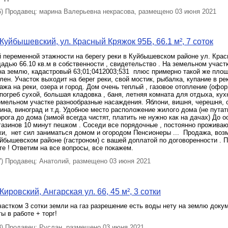
 Продавец: марина Валерьевна некрасова, размещено 03 июня 2021
Куйбышевский, ул. Красный Кряжок 95Б, 66.1 м², 7 соток
 переменной этажности на берегу реки в Куйбышевском районе ул. Кра
дью 66.10 кв.м в собственности , свидетельство . На земельном участк
а землю, кадастровый 63;01;0412003;531 ​ плюс примерно такой же пло
ен. Участок выходит на берег реки, свой мостик, рыбалка, купание в ре
тажа на реки, озера и город. Дом очень теплый , газовое отопление (офо
погреб сухой, большая кладовка , баня, летняя комната для отдыха, ку
емельном участке разнообразные насаждения. Яблони, вишня, черешня, 
ина, виноград и т.д. Удобное место расположение жилого дома (не путат
орога до дома (зимой всегда чистят, платить не нужно как на дачах) До о
азинов 10 минут пешком . Соседи все порядочные , постоянно проживают
жи, ​ нет сил заниматься домом и огородом Пенсионеры ... ​ Продажа, во
уйбышевском районе (гастроном) с вашей доплатой по договоренности .​ 
те ! Ответим на все вопросы, все покажем.
 Продавец: Анатолий, размещено 03 июня 2021
ировский, Ангарская ул. 66, 45 м², 3 сотки
астком 3 сотки земли на газ разрешение есть воды нету на землю доку
ы в работе + торг!
 Продавец: Руслан, размещено 03 июня 2021