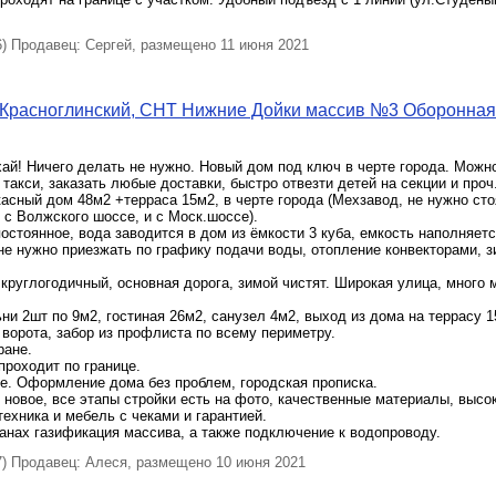
 Продавец: Сергей, размещено 11 июня 2021
Красноглинский, СНТ Нижние Дойки массив №3 Оборонная 
ай! Ничего делать не нужно. Новый дом под ключ в черте города. Можн
такси, заказать любые доставки, быстро отвезти детей на секции и про
асный дом 48м2 +терраса 15м2, в черте города (Мехзавод, не нужно сто
 с Волжского шоссе, и с Моск.шоссе).
остоянное, вода заводится в дом из ёмкости 3 куба, емкость наполняет
не нужно приезжать по графику подачи воды, отопление конвекторами, з
круглогодичный, основная дорога, зимой чистят. Широкая улица, много 
ни 2шт по 9м2, гостиная 26м2, санузел 4м2, выход из дома на террасу 1
 ворота, забор из профлиста по всему периметру.
ране.
проходит по границе.
е. Оформление дома без проблем, городская прописка.
новое, все этапы стройки есть на фото, качественные материалы, высо
 техника и мебель с чеками и гарантией.
анах газификация массива, а также подключение к водопроводу.
 Продавец: Алеся, размещено 10 июня 2021