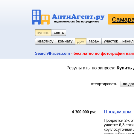
Самара
снять
купить
квартиру
комнату
койко-место
гараж
участок
нежил
дом
Search4Faces.com
- бесплатно по фотографии най
Результаты по запросу:
Купить 
отсортировать
по да
Продам дом, 
4 300 000
руб.
Продается 2-х 
участке 6,3 сот
круглосуточная 
газоснабжения п