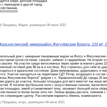
дится озеро, детская площадка.
 с переездом в другой город.
собственник.
!!!!!!!!!!!!!!
 Продавец: Мария, размещено 08 июня 2021
Красноглинский, микрорайон Жигулёвские Ворота, 220 м², 
чательный дом с шикарным панорамным видом на Волгу и Жигулевские 
росторная кухня-гостиная, санузел, кабинет и гардеробная. На втором э
 санузел. На участке среди белоснежных берез кроме основного дома 22
пичный гостевой дом 96 кв.м и хоз.блок. Все строилось для себя из дор
аходиться в идеальном состоянии. Дома меблированы, доделывать и пе
ется. Участок находиться на территории СДТ Ротор, входящего в состав
елка Жигулевские Ворота\" (рядом с п. Управленческий) До города 20 м
я дорога до участка, большая площадка для авто вместит как ваши ав
остей. В поселке футбольное поле с искусственным газоном, баскетбол
кая площадка, зимой устанавливают ёлку, заливают большой каток обо
собственности более более пяти лет. Любые формы расчета, поможем с
тно сопроводим сделку. Рассмотрим варианты обмена, взаимозачета.
 Продавец: игорь, размещено 08 июня 2021