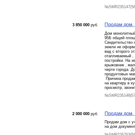
№SMR235147(56)
Продам дом, 
3 850 000
руб.
Дом монолитный
95Б общей площа
Свидетельство н
земли не оформл
вид с второго э
отапливаемый , 
постройки. На з
крыжовник , мал
черте города. Д
продуктовых маг
​ Причина прода
на квартиру в к
просмотр, звони
№SMR235148(57)
Продам дом, К
2 000 000
руб.
Продам дом с уч
на дом документ
№SMR235753(58)