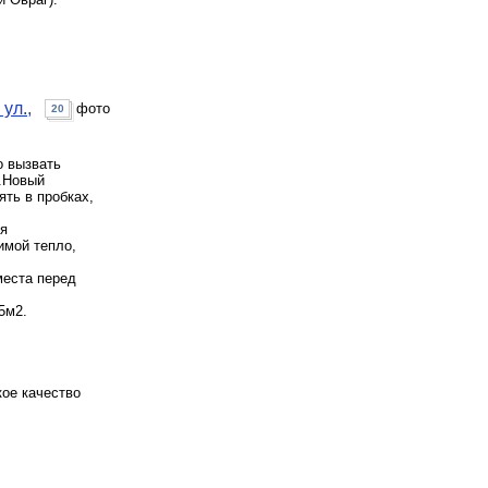
ул.,
фото
20
о вызвать
ч.Новый
ять в пробках,
ся
имой тепло,
места перед
5м2.
кое качество