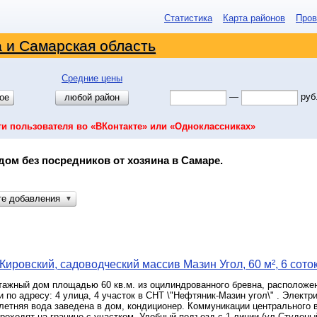
Статистика
Карта районов
Пров
 и Самарская область
Средние цены
—
руб
ое
любой район
ти пользователя во «ВКонтакте» или «Одноклассниках»
дом без посредников от хозяина в Самаре.
те добавления
▼
Кировский, садоводческий массив Мазин Угол, 60 м², 6 сото
этажный дом площадью 60 кв.м. из оцилиндрованного бревна, расположе
ки по адресу: 4 улица, 4 участок в СНТ \"Нефтяник-Мазин угол\" . Электр
летняя вода заведена в дом, кондиционер. Коммуникации центрального в
роходят на границе с участком. Удобный подъезд с 1 линии (ул.Студены