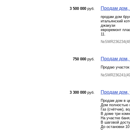
Продам дом, А
3 500 000
руб.
продам дом бру
итальянский кот
джакузи
евроремонт плас
11.
№SMR236234(48)
Продам дом, С
750 000
руб.
Продаю участок 
№SMR236241(49)
Продам дом, у
3 300 000
руб.
Продам дом в це
Дом полностью 
Газ (счётчик), в
В доме три комн
На участке баня,
В шаговой досту
До остановки 10