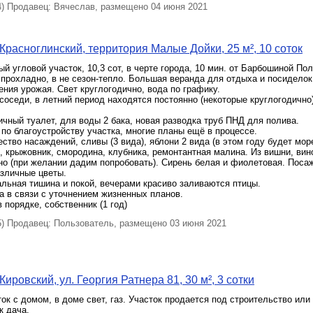
 Продавец: Вячеслав, размещено 04 июня 2021
Красноглинский, территория Малые Дойки, 25 м², 10 соток
й угловой участок, 10,3 сот, в черте города, 10 мин. от Барбошиной По
прохладно, в не сезон-тепло. Большая веранда для отдыха и посиделок
ения урожая. Свет круглогодично, вода по графику.
оседи, в летний период находятся постоянно (некоторые круглогодично
чный туалет, для воды 2 бака, новая разводка труб ПНД для полива.
по благоустройству участка, многие планы ещё в процессе.
ство насаждений, сливы (3 вида), яблони 2 вида (в этом году будет море
, крыжовник, смородина, клубника, ремонтантная малина. Из вишни, ви
о (при желании дадим попробовать). Сирень белая и фиолетовая. Посаж
азличные цветы.
льная тишина и покой, вечерами красиво заливаются птицы.
 в связи с уточнением жизненных планов.
 порядке, собственник (1 год)
 Продавец: Пользователь, размещено 03 июня 2021
ировский, ул. Георгия Ратнера 81, 30 м², 3 сотки
ок с домом, в доме свет, газ. Участок продается под строительство или
к дача.