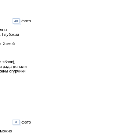
фото
40
ляны.
. Глубокий
). Зимой
 яблок),
нограда делали
ены огурчики,
фото
6
 можно