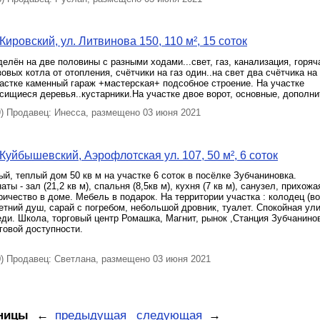
ировский, ул. Литвинова 150, 110 м², 15 соток
елён на две половины с разными ходами...свет, газ, канализация, горяч
зовых котла от отопления, счётчики на газ один..на свет два счётчика н
астке каменный гараж +мастерская+ подсобное строение. На участке
сищиеся деревья..кустарники.На участке двое ворот, основные, дополн
 Продавец: Инесса, размещено 03 июня 2021
Куйбышевский, Аэрофлотская ул. 107, 50 м², 6 соток
й, теплый дом 50 кв м на участке 6 соток в посёлке Зубчаниновка.
ты - зал (21,2 кв м), спальня (8,5кв м), кухня (7 кв м), санузел, прихожа
тричество в доме. Мебель в подарок. На территории участка : колодец (в
летний душ, сарай с погребом, небольшой дровник, туалет. Спокойная ули
ди. Школа, торговый центр Ромашка, Магнит, рынок ,Станция Зубчанинов
говой доступности.
 Продавец: Светлана, размещено 03 июня 2021
ницы
←
предыдущая
следующая
→