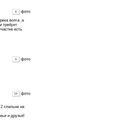
фото
4
река волга ,а
м требует
участке есть
фото
4
фото
10
 2 спальни на
мьи и друзья!