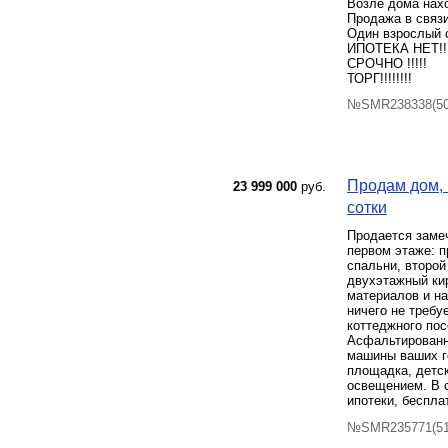
Возле дома нахо
Продажа в связи
Один взрослый 
ИПОТЕКА НЕТ!!!!!!!
СРОЧНО !!!!!
ТОРГ!!!!!!!!
№SMR238338(50)
Продам дом, 
23 999 000
руб.
сотки
Продается заме
первом этаже: п
спальни, второй
двухэтажный кир
материалов и н
ничего не требу
коттеджного пос
Асфальтированна
машины ваших г
площадка, детс
освещением. В 
ипотеки, беспла
№SMR235771(51)