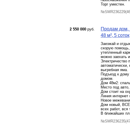
Торг уместен.
№SMR236229(46)
Продам дом, 
2 550 000
руб.
48 м², 5 соток
Заезжай и отдых
скорую помощь, 
утепленный карк
можно заехать и
Электричество п
автоматически, 
выгребная яма.
Подъезд к дому 
домом.
Дом 48м2: спаль
Место под авто,
Дом стоит на ох
Линия интернет 
Новое межевани
Дом новый, ВСЕ 
всех работ, вся
В ближайших пл
№SMR236235(47)