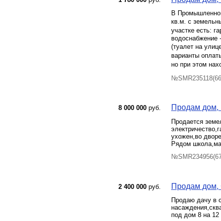
В Промышленном
кв.м. с земельн
участке есть: г
водоснабжение -
(туалет на улиц
варианты оплаты
но при этом на
№SMR235118(66)
Продам дом, 
8 000 000
руб.
Продается земел
электричество,г
ухожен,во дворе
Рядом школа,ма
№SMR234956(67)
Продам дом, 
2 400 000
руб.
Продаю дачу в с
насаждения,скв
под дом 8 на 12