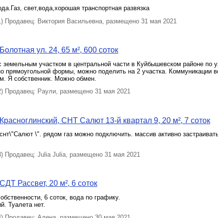
ода.Газ, свет,вода,хорошая транспортная развязка
 Продавец: Виктория Васильевна, размещено 31 мая 2021
олотная ул. 24, 65 м², 600 соток
с земельным участком в центральной части в Куйбышевском районе по 
но прямоугольной формы, можно поделить на 2 участка. Коммуникации вод
м. Я собственник. Можно обмен.
 Продавец: Раули, размещено 31 мая 2021
Красноглинский, СНТ Салют 13-й квартал 9, 20 м², 7 соток
снт\"Салют \". рядом газ можно подключить. массив активно застраивать
Продавец: Julia Julia, размещено 31 мая 2021
ДТ Рассвет, 20 м², 6 соток
обственности, 6 соток, вода по графику.
й. Туалета нет.
 Продавец: Алена, размещено 30 мая 2021