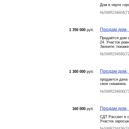
Дом в черте гор
№SMR234604(71)
Продам дом, Б
1 350 000
руб.
Продаётся дом 
24. Участок ров
Звоните, покаже
№SMR234595(72)
Продам дом, 
1 300 000
руб.
продается дача 
своя скважина.
№SMR234600(73) 
Продам дом, С
160 000
руб.
СДТ Рассвет в с
Участок заросши
№SMR234436(74)