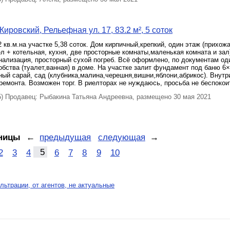
ировский, Рельефная ул. 17, 83.2 м², 5 соток
 кв.м.на участке 5,38 соток. Дом кирпичный,крепкий, один этаж (прихож
ел + котельная, кухня, две просторные комнаты,маленькая комната и зал
анализация, просторный сухой погреб. Всё оформлено, по документам од
обства (туалет,ванная) в доме. На участке залит фундамент под баню 6×3
ый сарай, сад (клубника,малина,черешня,вишни,яблони,абрикос). Внутр
ремонта. Возможен торг. В риелторах не нуждаюсь, просьба не беспокои
 Продавец: Рыбакина Татьяна Андреевна, размещено 30 мая 2021
ницы
←
предыдущая
следующая
→
2
3
4
5
6
7
8
9
10
льтрации, от агентов, не актуальные