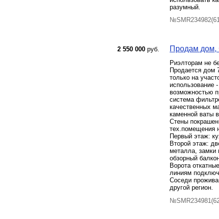
разумный.
№SMR234982(61)
Продам дом, 
2 550 000
руб.
Риэлторам не бе
Продается дом 7
только на участ
использование 
возможностью пр
система фильтро
качественных ма
каменной ваты в
Стены покрашены
тех.помещения н
Первый этаж: ку
Второй этаж: дв
металла, замки
обзорный балкон
Ворота откатные
линиям подключе
Соседи прожива
другой регион.
№SMR234981(62)