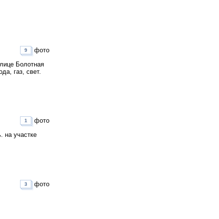
фото
9
улице Болотная
а, газ, свет.
фото
1
. на участке
фото
3