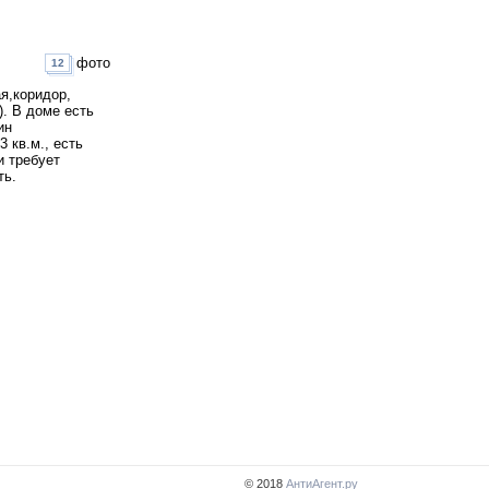
фото
12
ая,коридор,
). В доме есть
ин
 кв.м., есть
и требует
ть.
© 2018
АнтиАгент.ру