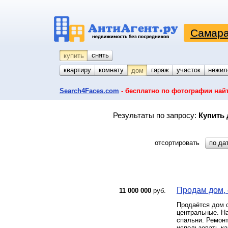
Самара
снять
купить
квартиру
комнату
койко-место
гараж
участок
нежил
дом
Search4Faces.com
- бесплатно по фотографии най
Результаты по запросу:
Купить 
отсортировать
по да
Продам дом, 4
11 000 000
руб.
Продаётся дом с
центральные. На
спальни. Ремонт
использовать ка