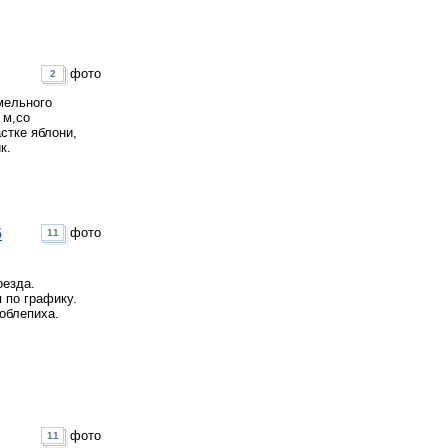
фото
2
мельного
 м,со
стке яблони,
к.
6
фото
11
оезда.
 по графику.
 облепиха.
фото
11