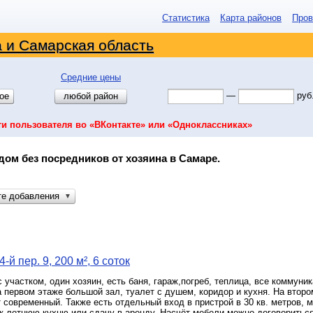
Статистика
Карта районов
Пров
 и Самарская область
Средние цены
—
руб
ое
любой район
ти пользователя во «ВКонтакте» или «Одноклассниках»
дом без посредников от хозяина в Самаре.
те добавления
▼
-й пер. 9, 200 м², 6 соток
 участком, один хозяин, есть баня, гараж,погреб, теплица, все коммуни
 первом этаже большой зал, туалет с душем, коридор и кухня. На второ
 современный. Также есть отдельный вход в пристрой в 30 кв. метров, 
к летнюю кухню или сдачу в аренду. Насчёт мебели можно договориться