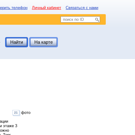
ерить телефон
Личный кабинет
Связаться с нами
.
Найти
На карте
фото
21
кации
м этаже 3
можно
. Торг