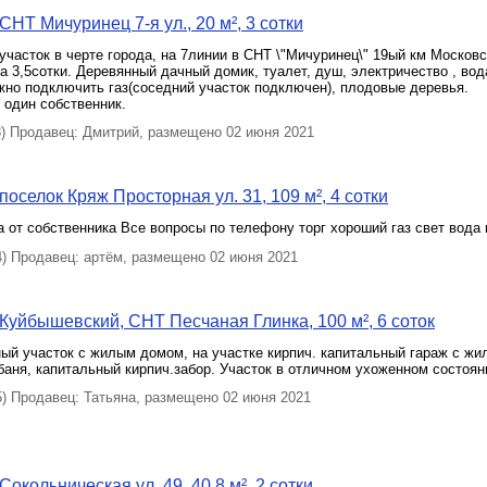
НТ Мичуринец 7-я ул., 20 м², 3 сотки
часток в черте города, на 7линии в СНТ \"Мичуринец\" 19ый км Московс
 3,5сотки. Деревянный дачный домик, туалет, душ, электричество , вод
жно подключить газ(соседний участок подключен), плодовые деревья.
 один собственник.
 Продавец: Дмитрий, размещено 02 июня 2021
оселок Кряж Просторная ул. 31, 109 м², 4 сотки
 от собственника Все вопросы по телефону торг хороший газ свет вода 
 Продавец: артём, размещено 02 июня 2021
Куйбышевский, СНТ Песчаная Глинка, 100 м², 6 соток
ый участок с жилым домом, на участке кирпич. капитальный гараж с ж
баня, капитальный кирпич.забор. Участок в отличном ухоженном состоян
 Продавец: Татьяна, размещено 02 июня 2021
окольническая ул. 49, 40.8 м², 2 сотки