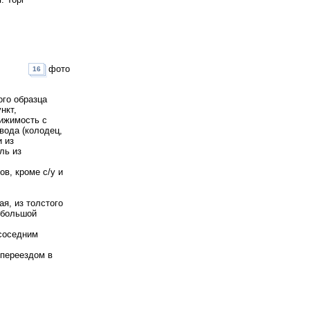
фото
16
ого образца
нкт,
вижимость с
вода (колодец,
и из
ль из
в, кроме с/у и
я, из толстого
 большой
 соседним
 переездом в