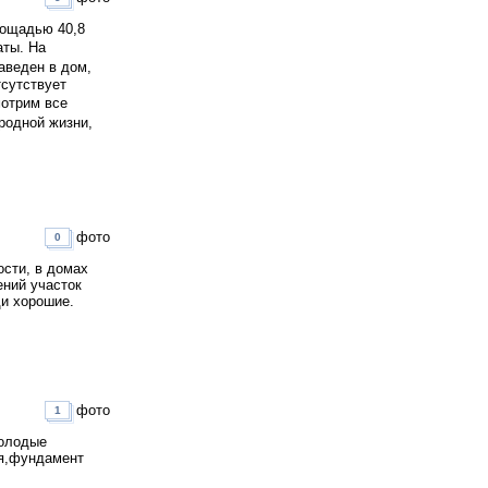
лощадью 40,8
аты. На
заведен в дом,
тсутствует
мотрим все
родной жизни,
фото
0
ости, в домах
ений участок
ди хорошие.
фото
1
молодые
ая,фундамент