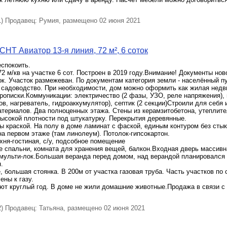
 Продавец: Румия, размещено 02 июня 2021
СНТ Авиатор 13-я линия, 72 м², 6 соток
спокоить.
2 м/кв на участке 6 сот. Построен в 2019 году.Внимание! Документы нов
ок. Участок размежеван. По документам категория земли - населённый пу
- садоводство. При необходимости, дом можно оформить как жилая нед
описки.Коммуникации: электричество (2 фазы, УЗО, реле напряжения), 
в, нагреватель, гидроаккумулятор), септик (2 секции)Строили для себя 
териалов. Два полноценных этажа. Стены из керамзитобетона, утеплите
ысокой плотности под штукатурку. Перекрытия деревянные.
 краской. На полу в доме ламинат с фаской, единым контуром без стыко
а первом этаже (там линолеум). Потолок-гипсокартон.
хня-гостиная, с/у, подсобное помещение
е спальни, комната для хранения вещей, балкон.Входная дверь массивна
 мульти-лок.Большая веранда перед домом, над верандой планировался
.
, большая стоянка. В 200м от участка газовая труба. Часть участков по
ны к газу.
ют круглый год. В доме не жили домашние животные.Продажа в связи с
 Продавец: Татьяна, размещено 02 июня 2021