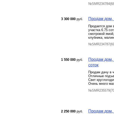
№SMR234784(68)
Продам дом, К
3 300 000
руб.
Продается дом 
участка 6.75 со
смотровой ямой,
клубника, малин
№SMR234787(69)
Продам дом, 
1 550 000
руб.
соток
Продам дачу в ч
Отличные подъез
Свет круглогоди
Очень много мал
№SMR235579(70)
Продам дом, Б
2 250 000
руб.