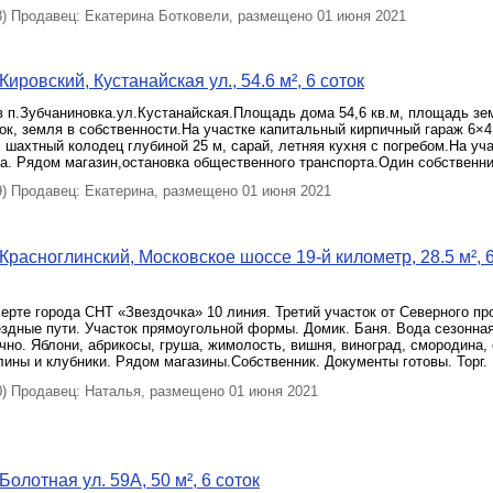
 Продавец: Екатерина Ботковели, размещено 01 июня 2021
ировский, Кустанайская ул., 54.6 м², 6 соток
в п.Зубчаниновка.ул.Кустанайская.Площадь дома 54,6 кв.м, площадь зе
ток, земля в собственности.На участке капитальный кирпичный гараж 6×4
 шахтный колодец глубиной 25 м, сарай, летняя кухня с погребом.На уча
а. Рядом магазин,остановка общественного транспорта.Один собственни
 Продавец: Екатерина, размещено 01 июня 2021
Красноглинский, Московское шоссе 19-й километр, 28.5 м², 
ерте города СНТ «Звездочка» 10 линия. Третий участок от Северного пр
дные пути. Участок прямоугольной формы. Домик. Баня. Вода сезонная
чно. Яблони, абрикосы, груша, жимолость, вишня, виноград, смородина,
ины и клубники. Рядом магазины.Собственник. Документы готовы. Торг.
 Продавец: Наталья, размещено 01 июня 2021
олотная ул. 59А, 50 м², 6 соток