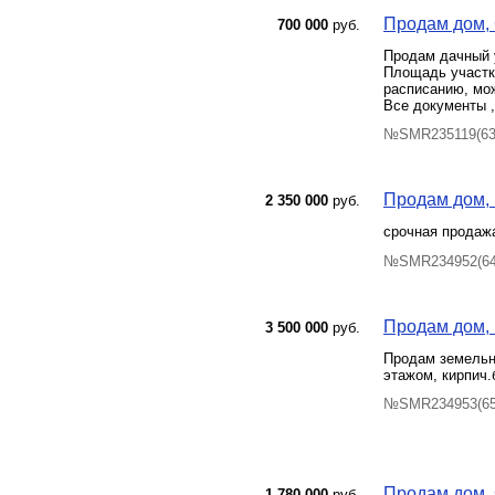
Продам дом, С
700 000
руб.
Продам дачный у
Площадь участка
расписанию, мо
Все документы ,
№SMR235119(63)
Продам дом, п
2 350 000
руб.
срочная продажа
№SMR234952(64)
Продам дом, 
3 500 000
руб.
Продам земельн
этажом, кирпич.
№SMR234953(65)
Продам дом, С
1 780 000
руб.