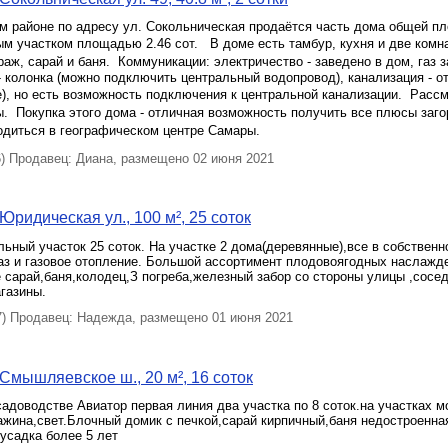
 районе по адресу ул. Сокольническая продаётся часть дома общей п
ым участком площадью 2.46 сот. В доме есть тамбур, кухня и две комн
араж, сарай и баня. Коммуникации: электричество - заведено в дом, газ 
 колонка (можно подключить центральный водопровод), канализация - о
е), но есть возможность подключения к центральной канализации. Расс
. Покупка этого дома - отличная возможность получить все плюсы заго
ходиться в географическом центре Самары.
 Продавец: Диана, размещено 02 июня 2021
Юридическая ул., 100 м², 25 соток
ьный участок 25 соток. На участке 2 дома(деревянные),все в собственн
аз и газовое отопление. Большой ассортимент плодовоягодных наслажд
 сарай,баня,колодец,З погреба,железный забор со стороны улицы ,сосе
газины.
 Продавец: Надежда, размещено 01 июня 2021
Смышляевское ш., 20 м², 16 соток
адоводстве Авиатор первая линия два участка по 8 соток.на участках 
ажина,свет.Блочный домик с печкой,сарай кирпичный,баня недостроенн
 усадка более 5 лет