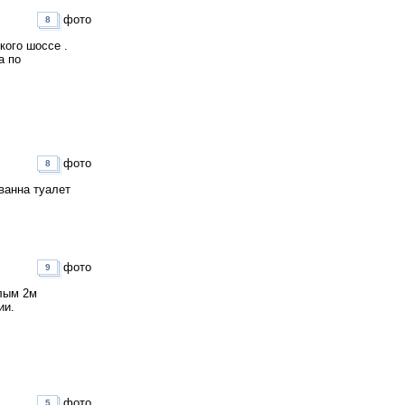
фото
8
кого шоссе .
а по
фото
8
ванна туалет
фото
9
илым 2м
ии.
фото
5