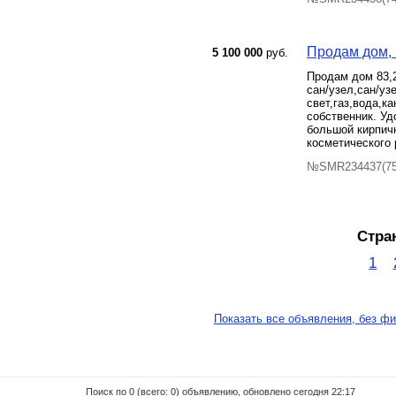
Продам дом, К
5 100 000
руб.
Продам дом 83,2
сан/узел,сан/уз
свет,газ,вода,к
собственник. Уд
большой кирпичн
косметического 
№SMR234437(75)
Стра
1
Показать все объявления, без фи
Поиск по 0 (всего: 0) объявлению, обновлено сегодня 22:17