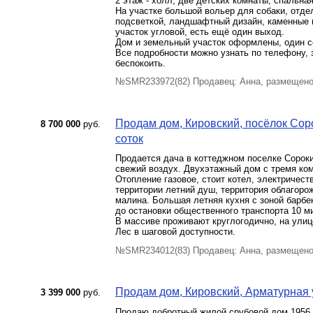
2 этаж - холл, две детских комнаты, спальна
На участке большой вольер для собаки, отде
подсветкой, ландшафтный дизайн, каменные 
участок угловой, есть ещё один выход.
Дом и земельный участок оформлены, один со
Все подробности можно узнать по телефону, 
беспокоить.
№SMR233972(82) Продавец: Анна, размещено
Продам дом, Кировский, посёлок Соро
8 700 000
руб.
соток
Продается дача в коттеджном поселке Сороки
свежий воздух. Двухэтажный дом с тремя ком
Отопление газовое, стоит котел, электричест
территории летний душ, территория облагоро
малина. Большая летняя кухня с зоной барбе
до остановки общественного транспорта 10 м
В массиве проживают круглогодично, на улице
Лес в шаговой доступности.
№SMR234012(83) Продавец: Анна, размещено
Продам дом, Кировский, Арматурная ул
3 399 000
руб.
Продаю добротный жилой срубовой дом 1956 г