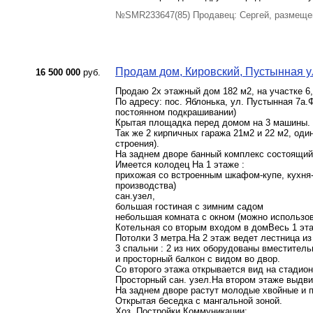
№SMR233647(85) Продавец: Сергей, размеще
Продам дом, Кировский, Пустынная ул.
16 500 000
руб.
Продаю 2х этажный дом 182 м2, на участке 6,
По адресу: пос. Яблонька, ул. Пустынная 7а.
постоянном подкрашивании)
Крытая площадка перед домом на 3 машины.
Так же 2 кирпичных гаража 21м2 и 22 м2, оди
строения).
На заднем дворе банный комплекс состоящий 
Имеется колодец На 1 этаже :
прихожая со встроенным шкафом-купе, кухня-
производства)
сан.узел,
большая гостиная с зимним садом
небольшая комната с окном (можно использов
Котельная со вторым входом в домВесь 1 эт
Потолки 3 метра.На 2 этаж ведет лестница и
3 спальни : 2 из них оборудованы вместител
и просторный балкон с видом во двор.
Со второго этажа открывается вид на стадион
Просторный сан. узел.На втором этаже выдв
На заднем дворе растут молодые хвойные и 
Открытая беседка с мангальной зоной.
Хоз. Постройки.Коммуникации: