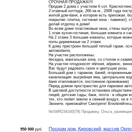
СРОЧНАЯ ПРОДАЖА!!!!
Продам 2 дома с участком 6 сот. Красноглинск
2-этажный коттедж, 266 кв.м., 2008 года пос
жилой дом-баня, в котором есть прихожая, бо
покрытие- плитка, гостиная зона - ламинат), с
делай отделку в доме!
Во всем доме пластиковые окна, стены оштук
1 этаж кухня-гостиная, большая комната и са
На 2 этаже 3 большие комнаты, которые можн
полы деревянные на 2 этаже.
К дому пристроен большой теплый гараж, ос
автомобиля,
На участке расположены:
беседка, мангальная зона, со столом и скаме
На участке плодоносят яблоня, абрикос, вино
Вас будут радовать газон и цветущие розы.
Большой дом с гаражом, баней, огороженным 
канализация- выгребная яма, центральное вод
баня отапливается, постоянное проживание)
Перед домом пространство для парковки авто
В шаговой доступности остановка общественно
лицей, детские сады, банк, почта - в общем 
тех, кто любит землю и свежий воздух, но в т
Звоните, приезжайте! Смотрите! Влюбляйтесь
№SMR234160(79) Продавец: Ольга, размещен
Продам дом, Кировский, массив Орлов 
950 000
руб.