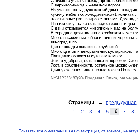
С нижнего участка выход прямо в хвойный ле
С верхнего-выход к железной дороге.
На участке есть двухэтажный дом площадью 
кухня(с мебелью, холодильником), комната с
пластиковые (жалюзи) со ставнями. Дом под 
На нижнем участке есть недостроенный дом.
С дачи открывается живописный вид на Волгу
В середине дачи поляна с хозблоком и место
Много насаждений: яблони, вишни, черешни, а
виноград и пр.
Две площадки засажены клубникой.
Много цветов и декоративных кустарников. 
Площадки обложены бутовым камнем.
Земля удобрена, есть навоз и чернозём. Стоя
7сот. в собственности, остальное можно буде
Дача ухоженная, ищет новых хозяев.По всем 
№SMR233487(90) Продавец: Ольга, размещен
Страницы
←
предыдущая
1
2
3
4
5
6
7
8
Показать все объявления, без фильтрации, от агентов, не акт