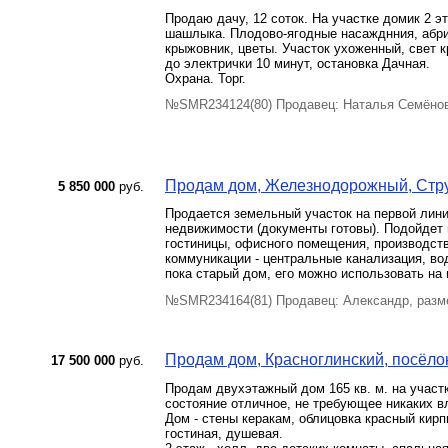
Продаю дачу, 12 соток. На участке домик 2 э
шашлыка. Плодово-ягодные насажднния, абрик
крыжовник, цветы. Участок ухоженный, свет 
до электрички 10 минут, остановка Дачная.
Охрана. Торг.
№SMR234124(80) Продавец: Наталья Семёнов
Продам дом, Железнодорожный, Структ
5 850 000
руб.
Продается земельный участок на первой лини
недвижимости (документы готовы). Подойдет 
гостиницы, офисного помещения, производстве
коммуникации - центральные канализация, вод
пока старый дом, его можно использовать на 
№SMR234164(81) Продавец: Александр, разм
Продам дом, Красноглинский, посёлок
17 500 000
руб.
Продам двухэтажный дом 165 кв. м. на участке
состояние отличное, не требующее никаких в
Дом - стены керакам, облицовка красный кирпи
гостиная, душевая.