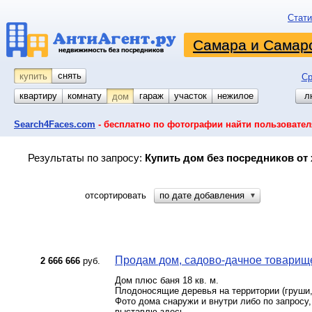
Стати
Самара и Самарс
снять
купить
Ср
квартиру
комнату
койко-место
гараж
участок
нежилое
л
дом
Search4Faces.com
- бесплатно по фотографии найти пользовател
Результаты по запросу:
Купить дом без посредников от 
отсортировать
по дате добавления
▼
Продам дом, садово-дачное товарищес
2 666 666
руб.
Дом плюс баня 18 кв. м.
Плодоносящие деревья на территории (груши,
Фото дома снаружи и внутри либо по запросу
выставлю здесь.