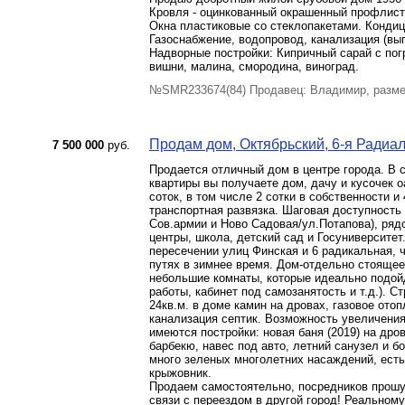
Кровля - оцинкованный окрашенный профлист
Окна пластиковые со стеклопакетами. Кондиц
Газоснабжение, водопровод, канализация (выг
Надворные постройки: Кипричный сарай с пог
вишни, малина, смородина, виноград.
№SMR233674(84) Продавец: Владимир, разме
Продам дом, Октябрьский, 6-я Радиальн
7 500 000
руб.
Продается отличный дом в центре города. В с
квартиры вы получаете дом, дачу и кусочек 
соток, в том числе 2 сотки в собственности 
транспортная развязка. Шаговая доступность
Сов.армии и Ново Садовая/ул.Потапова), рядо
центры, школа, детский сад и Госуниверситет
пересечении улиц Финская и 6 радикальная,
путях в зимнее время. Дом-отдельно стоящее
небольшие комнаты, которые идеально подой
работы, кабинет под самозанятость и т.д.). С
24кв.м. в доме камин на дровах, газовое ото
канализация септик. Возможность увеличени
имеются постройки: новая баня (2019) на др
барбекю, навес под авто, летний санузел и б
много зеленых многолетних насаждений, есть
крыжовник.
Продаем самостоятельно, посредников прошу
связи с переездом в другой город! Реальному