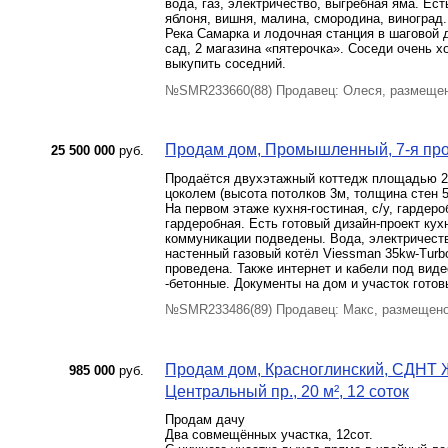
вода, газ, электричество, выгребная яма. Ест
яблоня, вишня, малина, смородина, виноград
Река Самарка и лодочная станция в шаговой д
сад, 2 магазина «пятерочка». Соседи очень 
выкупить соседний.
№SMR233660(88) Продавец: Олеся, размещен
Продам дом, Промышленный, 7-я просек
25 500 000
руб.
Продаётся двухэтажный коттедж площадью 25
цоколем (высота потолков 3м, толщина стен 5
На первом этаже кухня-гостиная, с/у, гардеро
гардеробная. Есть готовый дизайн-проект кух
коммуникации подведены. Вода, электричеств
настенный газовый котёл Viessman 35kw-Turb
проведена. Также интернет и кабели под ви
-бетонные. Документы на дом и участок готов
№SMR233486(89) Продавец: Макс, размещено
Продам дом, Красноглинский, СДНТ
985 000
руб.
Центральный пр., 20 м², 12 соток
Продам дачу
Два совмещённых участка, 12сот.