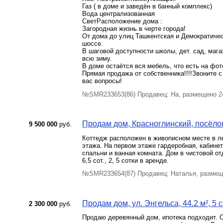
Газ ( в доме и заведён в банный комплекс)
Вода централизованная
СветРасположение дома :
Загородная жизнь в черте города!
От дома до улиц Ташкентская и Демократиче
шоссе.
В шаговой доступности школы, дет. сад, маг
всю зиму.
В доме остаётся вся мебель, что есть на фото
Прямая продажа от собственника!!!!Звоните 
вас вопросы!
№SMR233653(86) Продавец: На, размещено 2
Продам дом, Красноглинский, посёлок
9 500 000
руб.
Коттедж расположен в живописном месте в лес
этажа. На первом этаже гардеробная, кабинет,
спальни и ванная комната. Дом в чистовой от
6,5 сот., 2, 5 сотки в аренде.
№SMR233654(87) Продавец: Наталья, размещ
Продам дом, ул. Энгельса, 44.2 м², 5 
2 300 000
руб.
Продаю деревянный дом, ипотека подходит. О