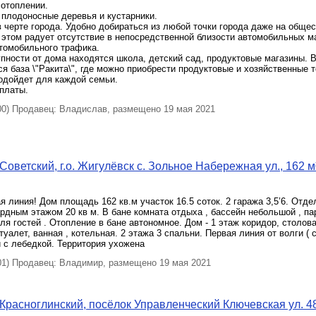
 отоплении.
 плодоносные деревья и кустарники.
 черте города. Удобно добираться из любой точки города даже на обще
 этом радует отсутствие в непосредственной близости автомобильных м
томобильного трафика.
пности от дома находятся школа, детский сад, продуктовые магазины. 
я база \"Ракита\", где можно приобрести продуктовые и хозяйственные 
одойдет для каждой семьи.
платы.
) Продавец: Владислав, размещено 19 мая 2021
оветский, г.о. Жигулёвск с. Зольное Набережная ул., 162 м²
я линия! Дом площадь 162 кв.м участок 16.5 соток. 2 гаража 3,5’6. Отд
ардным этажом 20 кв м. В бане комната отдыха , бассейн небольшой , пар
ля гостей . Отопление в бане автономное. Дом - 1 этаж коридор, столова
туалет, ванная , котельная. 2 этажа 3 спальни. Первая линия от волги ( 
 с лебедкой. Территория ухожена
) Продавец: Владимир, размещено 19 мая 2021
Красноглинский, посёлок Управленческий Ключевская ул. 48