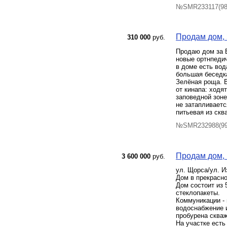
№SMR233117(98)
Продам дом, 
310 000
руб.
Продаю дом за В
новые ортнпедич
в доме есть вод
большая беседк
Зелёная роща. В
от кинапа: ходя
заповедной зоне
не затапливаетс
питьевая из скв
№SMR232988(99)
Продам дом, К
3 600 000
руб.
ул. Щорса/ул. И
Дом в прекрасн
Дом состоит из 
стеклопакеты.
Коммуникации - 
водоснабжение и
пробурена сква
На участке есть