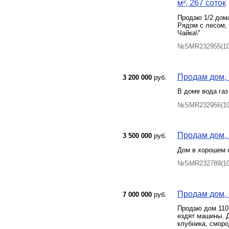
м², 267 соток
Продаю 1/2 дом
Рядом с лесом, 
Чайка\"
№SMR232955(102
Продам дом, 
3 200 000
руб.
В доме вода газ
№SMR232956(103
Продам дом, 
3 500 000
руб.
Дом в хорошем с
№SMR232789(104
Продам дом, 
7 000 000
руб.
Продаю дом 110 
ездят машины. Д
клубника, сморо