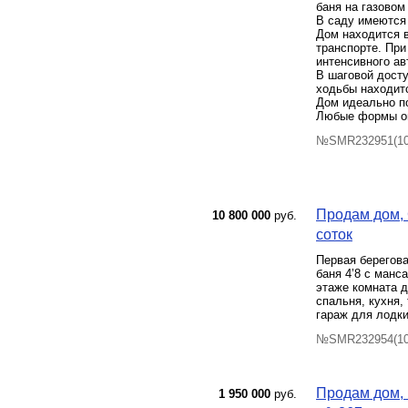
баня на газовом
В саду имеются
Дом находится в
транспорте. При
интенсивного ав
В шаговой досту
ходьбы находитс
Дом идеально п
Любые формы о
№SMR232951(100
Продам дом, С
10 800 000
руб.
соток
Первая берегова
баня 4’8 с манс
этаже комната д
спальня, кухня, 
гараж для лодки
№SMR232954(101
Продам дом, 
1 950 000
руб.