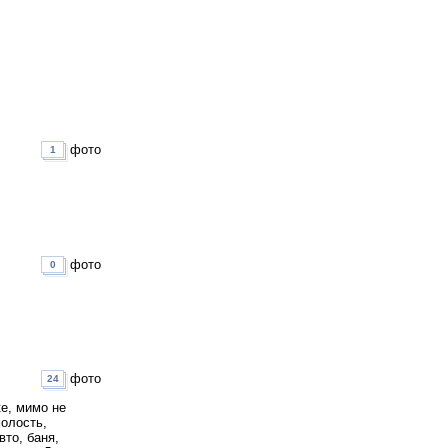
фото
1
фото
0
фото
24
ке, мимо не
молость,
вто, баня,