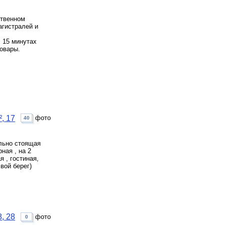
ственном
агистралей и
В 15 минутах
товары.
, 17
фото
40
ельно стоящая
ная , на 2
я , гостиная,
свой берег)
, 28
фото
0