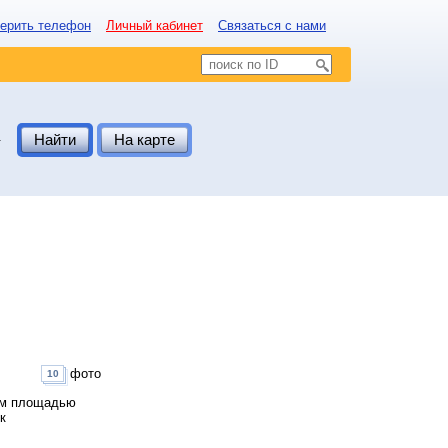
ерить телефон
Личный кабинет
Связаться с нами
.
Найти
На карте
фото
10
дом площадью
к