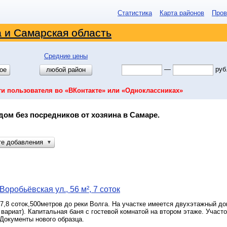
Статистика
Карта районов
Пров
 и Самарская область
Средние цены
—
руб
ое
любой район
ти пользователя во «ВКонтакте» или «Одноклассниках»
дом без посредников от хозяина в Самаре.
те добавления
▼
оробьёвская ул., 56 м², 7 соток
7,8 соток,500метров до реки Волга. На участке имеется двухэтажный 
й вариат). Капитальная баня с гостевой комнатой на втором этаже. Участо
Документы нового образца.