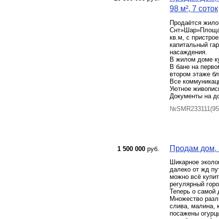
98 м², 7 соток
Продаётся жилой
Снт»Шар»Площад
кв.м, с пристро
капитальный гар
насаждения.
В жилом доме к
В бане на перво
втором этаже б
Все коммуникаци
Уютное живопис
Документы на до
№SMR233111(95)
Продам дом, 
1 500 000
руб.
Шикарное эколог
далеко от жд пу
можно всё купит
регулярный горо
Теперь о самой 
Множество разл
слива, малина, 
посажены огурцы