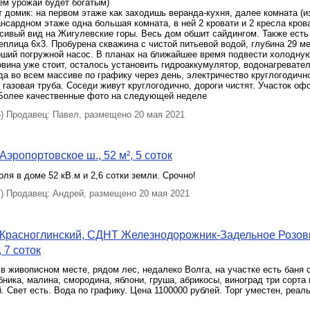
ем урожай будет богатым)
т домик: на первом этаже как заходишь веранда-кухня, далее комната (из
ансардном этаже одна большая комната, в ней 2 кровати и 2 кресла крова
сивый вид на Жигулевские горы. Весь дом обшит сайдингом. Также есть
теплица 6х3. Пробурена скважина с чистой питьевой водой, глубина 29 ме
оший погружной насос. В планах на ближайшее время подвести холодну
овина уже стоит, осталось установить гидроаккумулятор, водонагревате
да во всем массиве по графику через день, электричество круглогодичн
 газовая труба. Соседи живут круглогодично, дороги чистят. Участок оф
 Более качественные фото на следующей неделе
 Продавец: Павел, размещено 20 мая 2021
Аэропортовское ш., 52 м², 5 соток
оля в доме 52 кВ.м и 2,6 сотки земли. Срочно!
 Продавец: Андрей, размещено 20 мая 2021
 Красноглинский, СДНТ Железнодорожник-Задельное Розо
, 7 соток
в живописном месте, рядом лес, недалеко Волга, на участке есть баня с
ника, малина, смородина, яблони, груша, абрикосы, виноград три сорта
. Свет есть. Вода по графику. Цена 1100000 рублей. Торг уместен, реал