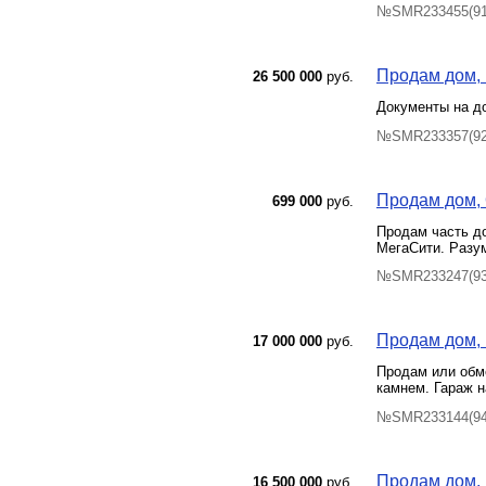
№SMR233455(91)
Продам дом, 
26 500 000
руб.
Документы на до
№SMR233357(92)
Продам дом, О
699 000
руб.
Продам часть до
МегаСити. Разум
№SMR233247(93)
Продам дом, 
17 000 000
руб.
Продам или обм
камнем. Гараж н
№SMR233144(94)
Продам дом, 
16 500 000
руб.