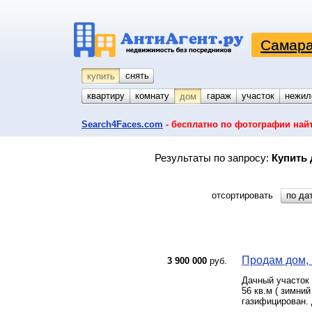
Самара
снять
купить
квартиру
комнату
койко-место
гараж
участок
нежил
дом
Search4Faces.com
- бесплатно по фотографии най
Результаты по запросу:
Купить 
отсортировать
по да
Продам дом, В
3 900 000
руб.
Дачный участок 
56 кв.м ( зимни
газифицирован. 