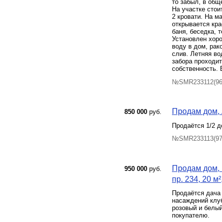
то забыл, в общ
На участке стои
2 кровати. На м
открывается кра
баня, беседка, 
Установлен хор
воду в дом, рак
слив. Летняя во
забора проходит
собственность.
№SMR233112(96)
Продам дом, 
850 000
руб.
Продаётся 1/2 д
№SMR233113(97)
Продам дом,
950 000
руб.
пр. 234, 20 м²
Продаётся дача 
насаждений клуб
розовый и белый
покупателю.