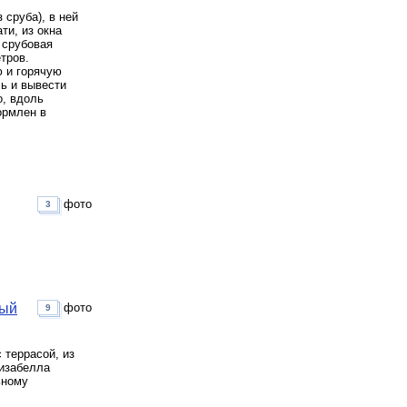
 сруба), в ней
ти, из окна
 срубовая
тров.
ю и горячую
ль и вывести
о, вдоль
ормлен в
фото
3
вый
фото
9
 террасой, из
 изабелла
ьному