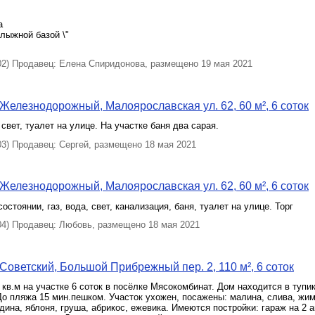
а
лыжной базой \"
) Продавец: Елена Спиридонова, размещено 19 мая 2021
Железнодорожный, Малоярославская ул. 62, 60 м², 6 соток
 свет, туалет на улице. На участке баня два сарая.
) Продавец: Сергей, размещено 18 мая 2021
Железнодорожный, Малоярославская ул. 62, 60 м², 6 соток
остоянии, газ, вода, свет, канализация, баня, туалет на улице. Торг
) Продавец: Любовь, размещено 18 мая 2021
Советский, Большой Прибрежный пер. 2, 110 м², 6 соток
кв.м на участке 6 соток в посёлке Мясокомбинат. Дом находится в тупи
о пляжа 15 мин.пешком. Участок ухожен, посажены: малина, слива, жи
дина, яблоня, груша, абрикос, ежевика. Имеются постройки: гараж на 2 а