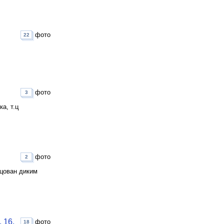
фото
22
фото
3
а, т.ц
фото
2
цован диким
 16,
фото
18