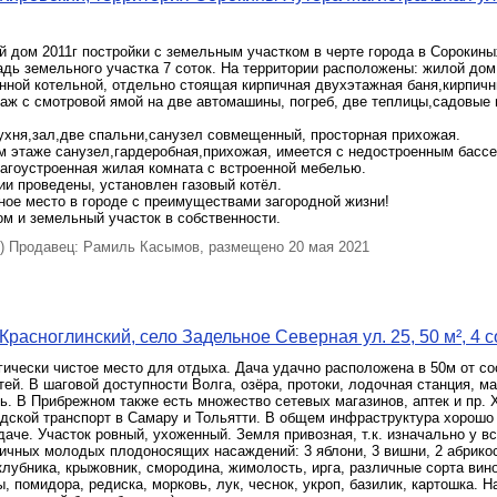
 дом 2011г постройки с земельным участком в черте города в Сорокины
ь земельного участка 7 соток. На территории расположены: жилой до
енной котельной, отдельно стоящая кирпичная двухэтажная баня,кирпич
аж с смотровой ямой на две автомашины, погреб, две теплицы,садовые 
ухня,зал,две спальни,санузел совмещенный, просторная прихожая.
м этаже санузел,гардеробная,прихожая, имеется с недостроенным бассе
лагоустроенная жилая комната с встроенной мебелью.
и проведены, установлен газовый котёл.
ное место в городе с преимуществами загородной жизни!
м и земельный участок в собственности.
 Продавец: Рамиль Касымов, размещено 20 мая 2021
Красноглинский, село Задельное Северная ул. 25, 50 м², 4 с
ически чистое место для отдыха. Дача удачно расположена в 50м от со
тей. В шаговой доступности Волга, озёра, протоки, лодочная станция, ма
ь. В Прибрежном также есть множество сетевых магазинов, аптек и пр. 
дской транспорт в Самару и Тольятти. В общем инфраструктура хорошо 
даче. Участок ровный, ухоженный. Земля привозная, т.к. изначально у в
ичных молодых плодоносящих насаждений: 3 яблони, 3 вишни, 2 абрикос
клубника, крыжовник, смородина, жимолость, ирга, различные сорта вин
, помидора, редиска, морковь, лук, чеснок, укроп, базилик, картошка. Н