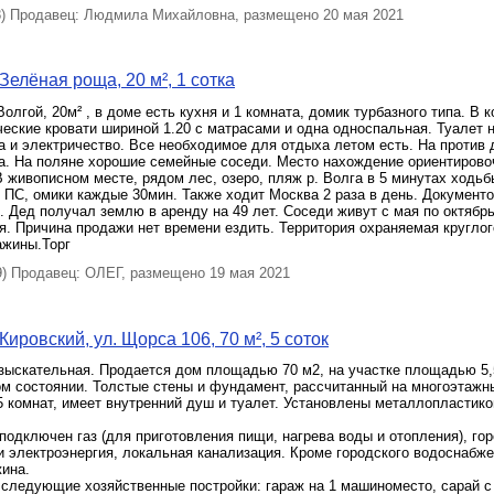
 Продавец: Людмила Михайловна, размещено 20 мая 2021
Зелёная роща, 20 м², 1 сотка
олгой, 20м² , в доме есть кухня и 1 комната, домик турбазного типа. В к
еские кровати шириной 1.20 с матрасами и одна односпальная. Туалет н
а и электричество. Все необходимое для отдыха летом есть. На против
а. На поляне хорошие семейные соседи. Место нахождение ориентирово
 живописном месте, рядом лес, озеро, пляж р. Волга в 5 минутах ходьб
т ПС, омики каждые 30мин. Также ходит Москва 2 раза в день. Документо
. Дед получал землю в аренду на 49 лет. Соседи живут с мая по октябрь
я. Причина продажи нет времени ездить. Территория охраняемая кругло
ажины.Торг
 Продавец: ОЛЕГ, размещено 19 мая 2021
ировский, ул. Щорса 106, 70 м², 5 соток
зыскательная. Продается дом площадью 70 м2, на участке площадью 5,5
ом состоянии. Толстые стены и фундамент, рассчитанный на многоэтажн
5 комнат, имеет внутренний душ и туалет. Установлены металлопластик
подключен газ (для приготовления пищи, нагрева воды и отопления), го
 электроэнергия, локальная канализация. Кроме городского водоснабже
жина.
 следующие хозяйственные постройки: гараж на 1 машиноместо, сарай с