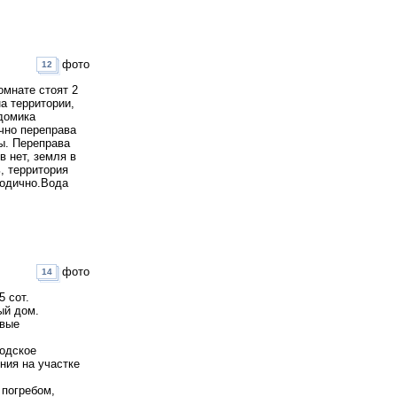
фото
12
омнате стоят 2
а территории,
 домика
чно переправа
ы. Переправа
в нет, земля в
, территория
годично.Вода
фото
14
 сот.
ый дом.
овые
родское
ния на участке
 погребом,