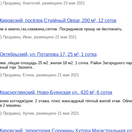
 Продавец: Анатолий, размещено 23 мая 2021
Кировский, посёлок Студёный Овраг, 200 м², 12 соток
м и землю,газ,скважина,септик. Посредников прошу не беспокоить.
 Продавец: Иван, размещено 22 мая 2021
ктябрьский, ул. Потапова 17, 25 м², 1 сотка
ма ,общая площадь 25 м2 ,жилая 18 м2, 1 сотка. Район Загородного парк
ный торг Звоните...
 Продавец: Елена, размещено 21 мая 2021
Красноглинский, Ново-Буянская ул., 420 м², 6 соток
еняю коттедж/дом. 2 этажа, плюс мансардный тёплый жилой этаж. Обли
а 2 машины.
 Продавец: Артем, размещено 21 мая 2021
Кировский, территория Сорокины Хутора Магистральная ул.