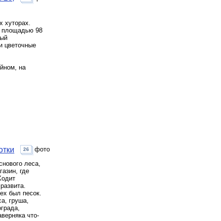
х хуторах.
м площадью 98
ный
и цветочные
йном, на
отки
фото
26
снового леса,
газин, где
Ходит
развита.
сех был песок.
а, груша,
ограда,
аверняка что-