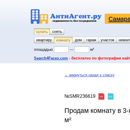
Самара
снять
купить
квартиру
койко-место
дом
гараж
участок
нежил
комнату
площадью
—
м²
Search4Faces.com
- бесплатно по фотографии най
← вернуться назад к списку
№SMR236619
Продам комнату в 3-
м²