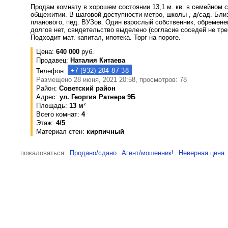
Продам комнату в хорошем состоянии 13,1 м. кв. в семейном 
общежитии. В шаговой доступности метро, школы , д/сад. Близ
планового, пед. ВУЗов. Один взрослый собственник, обремене
долгов нет, свидетельство выделено (согласие соседей не тре
Подходит мат. капитал, ипотека. Торг на пороге.
Цена:
640 000
руб.
Продавец:
Наталия Китаева
Телефон:
Размещено 28 июня, 2021 20:58, просмотров: 78
Район:
Советский район
Адрес:
ул. Георгия Ратнера 9Б
Площадь:
13 м²
Всего комнат:
4
Этаж:
4/5
Материал стен:
кирпичный
пожаловаться:
Продано/сдано
Агент/мошенник!
Неверная цена