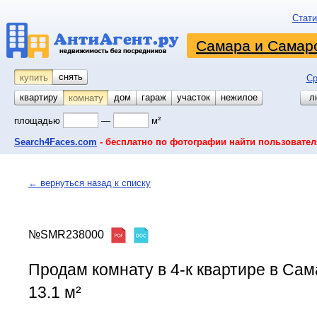
Стати
Самара и Самарс
снять
купить
Ср
квартиру
койко-место
дом
гараж
участок
нежилое
л
комнату
площадью
—
м²
Search4Faces.com
- бесплатно по фотографии найти пользовател
← вернуться назад к списку
№SMR238000
Продам комнату в 4-к квартире в Сама
13.1 м²