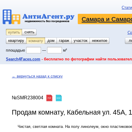
Стати
Самара и Самарс
снять
купить
Ср
квартиру
койко-место
дом
гараж
участок
нежилое
л
комнату
площадью
—
м²
Search4Faces.com
- бесплатно по фотографии найти пользовател
← вернуться назад к списку
№SMR238004
Продам комнату, Кабельная ул. 45А, 1
Чистая, светлая комната. На полу линолеум, окно пластиковое