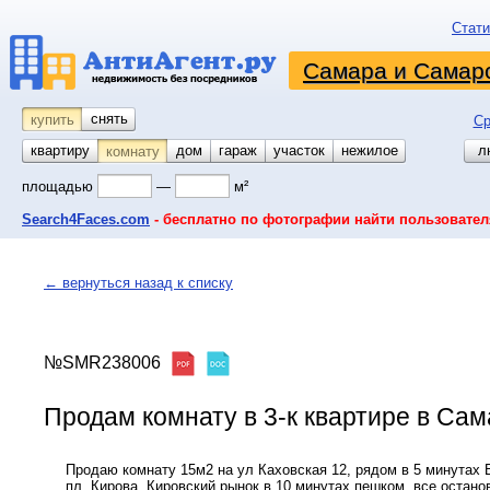
Стати
Самара и Самарс
снять
купить
Ср
квартиру
койко-место
дом
гараж
участок
нежилое
л
комнату
площадью
—
м²
Search4Faces.com
- бесплатно по фотографии найти пользовател
← вернуться назад к списку
№SMR238006
Продам комнату в 3-к квартире в Сама
Продаю комнату 15м2 на ул Каховская 12, рядом в 5 минутах 
пл. Кирова, Кировский рынок в 10 минутах пешком, все остано