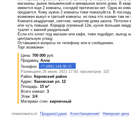
магазины, рынок безымянский и минирынок возле дома. В квар
имеются еще 2 комнаты, соседей прктически нет. Одна из ком
продается. Кому нужно 2 комнаты тоже пожалуйста. В после
возможен выкуп и третьей комнаты, но пока что хозяин там не 
Комната квадратная, светлая, напротив дома школа. Потолки 
или чуть повыше. Коридор огромный 12м.,кухня большая квадр
туалет с ванной раздельный.
Если кто хочет под магазин или кафе, тоже подойдет, выход н
центральную улицу.
Оставшиеся вопросы по телефону или в сообщениях.
Торг возможен
Цена:
700 000
руб.
Продавец:
Алла
Телефон:
Размещено 26 июня, 2021 17:50, просмотров: 110
Район:
Кировский район
Адрес:
Каховская ул. 12
Площадь:
15 м²
Всего комнат:
3
Этаж:
1/4
Материал стен:
кирпичный
пожаловаться:
Продано/сдано
Агент/мошенник!
Неверная цена