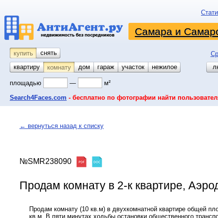
Стати
Самара и Самарс
снять
купить
Ср
квартиру
койко-место
дом
гараж
участок
нежилое
л
комнату
площадью
—
м²
Search4Faces.com
- бесплатно по фотографии найти пользовател
← вернуться назад к списку
№SMR238090
Продам комнату в 2-к квартире, Аэрод
Продам комнату (10 кв.м) в двухкомнатной квартире общей п
кв.м. В пяти минутах ходьбы остановки общественного транспо