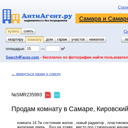
Стати
Самара и Самарс
снять
купить
Ср
квартиру
койко-место
дом
гараж
участок
нежилое
л
комнату
площадью
—
м²
Search4Faces.com
- бесплатно по фотографии найти пользовател
← вернуться назад к списку
№SMR235993
Продам комнату в Самаре, Кировский,
комната 14.7м состояние жилое , новый радиатор , пластиковое
железная дверь . Душ на этаже , место под стиральную машин