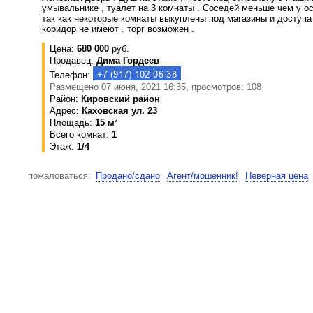
умывальнике , туалет на 3 комнаты . Соседей меньше чем у о
так как некоторые комнаты выкуплены под магазины и доступа
коридор не имеют . торг возможен .
Цена:
680 000
руб.
Продавец:
Дима Гордеев
Телефон:
Размещено 07 июня, 2021 16:35, просмотров: 108
Район:
Кировский район
Адрес:
Каховская ул. 23
Площадь:
15 м²
Всего комнат:
1
Этаж:
1/4
пожаловаться:
Продано/сдано
Агент/мошенник!
Неверная цена