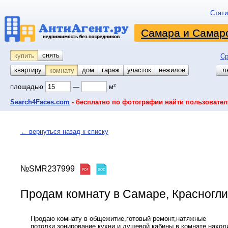
Стати
Самара и Самарс
снять
купить
Ср
квартиру
койко-место
дом
гараж
участок
нежилое
л
комнату
площадью
—
м²
Search4Faces.com
- бесплатно по фотографии найти пользовател
← вернуться назад к списку
№SMR237999
Продам комнату в Самаре, Красноглин
Продаю комнату в общежитие,готовый ремонт,натяжные
потолки,зонирование кухни и душевой кабины,в комнате наход