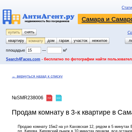
Стати
Самара и Самарс
снять
купить
Ср
квартиру
койко-место
дом
гараж
участок
нежилое
л
комнату
площадью
—
м²
Search4Faces.com
- бесплатно по фотографии найти пользовател
← вернуться назад к списку
№SMR238006
Продам комнату в 3-к квартире в Сама
Продаю комнату 15м2 на ул Каховская 12, рядом в 5 минутах 
пл. Кирова, Кировский рынок в 10 минутах пешком, все остано