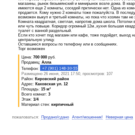
магазины, рынок безымянский и минирынок возле дома. В квар
имеются еще 2 комнаты, соседей прктически нет. Одна из ком
продается. Кому нужно 2 комнаты тоже пожалуйста. В после
возможен выкуп и третьей комнаты, но пока что хозяин там не 
Комната квадратная, светлая, напротив дома школа. Потолки 
или чуть повыше. Коридор огромный 12м.,кухня большая квадр
туалет с ванной раздельный.
Если кто хочет под магазин или кафе, тоже подойдет, выход н
центральную улицу.
Оставшиеся вопросы по телефону или в сообщениях.
Торг возможен
Цена:
700 000
руб.
Продавец:
Алла
Телефон:
Размещено 26 июня, 2021 17:50, просмотров: 107
Район:
Кировский район
Адрес:
Каховская ул. 12
Площадь:
15 м²
Всего комнат:
3
Этаж:
1/4
Материал стен:
кирпичный
пожаловаться:
Продано/сдано
Агент/мошенник!
Неверная цена