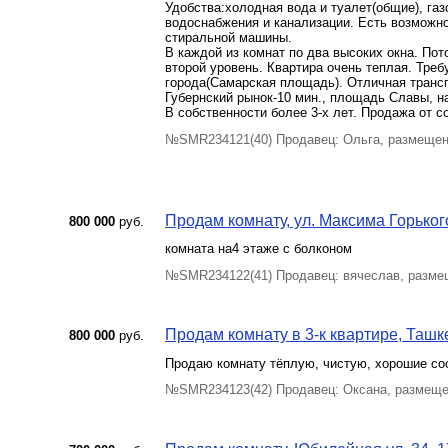
Удобства:холодная вода и туалет(общие), га
водоснабжения и канализации. Есть возможн
стиральной машины.
В каждой из комнат по два высоких окна. Пот
второй уровень. Квартира очень теплая. Тре
города(Самарская площадь). Отличная трансп
Губернский рынок-10 мин., площадь Славы, н
В собственности более 3-х лет. Продажа от с
№SMR234121(40) Продавец: Ольга, размещен
Продам комнату, ул. Максима Горького
800 000
руб.
комната на4 этаже с болконом
№SMR234122(41) Продавец: вячеслав, разме
Продам комнату в 3-к квартире, Ташке
800 000
руб.
Продаю комнату тёплую, чистую, хорошие со
№SMR234123(42) Продавец: Оксана, размеще