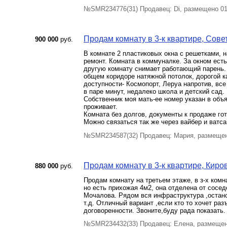
№SMR234776(31) Продавец: Di, размещено 01
Продам комнату в 3-к квартире, Совет
900 000
руб.
В комнате 2 пластиковых окна с решетками, 
ремонт. Комната в коммуналке. За окном есть
другую комнату снимает работающий парень. 
общем коридоре натяжной потолок, дорогой к
доступности- Космопорт, Леруа напротив, все
в паре минут, недалеко школа и детский сад.
Собственник моя мать-ее номер указан в объя
проживает.
Комната без долгов, документы к продаже го
Можно связаться так же через вайбер и ватса
№SMR234587(32) Продавец: Мария, размещен
Продам комнату в 3-к квартире, Киров
880 000
руб.
Продам комнату на третьем этаже, в з-х комн
но есть прихожая 4м2, она отделена от сосе
Мочалова. Рядом вся инфраструктура ,остано
т.д. Отличный вариант ,если кто то хочет ра
договоренности. Звоните,буду рада показать.
№SMR234432(33) Продавец: Елена, размещен