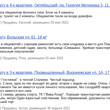
у в 4-к квартире, Октябрьский, пр. Георгия Митирева 3, 11.
та общежитие блочного типа. Блок на 4 комнаты.
ш, туалет на 2 комнаты. Общежитие тихое.на входе домофон.
 Продавец: Евгений, размещено 03 мая 2021
у, Вольская ул. 61, 18 м²
в общежитий с хорошим ремонтом! есть своя кладовка и место для Пок
имянка, детский садик, школа, больница «Семашка». Удобная транспорт
реальным покупателям!
 Продавец: Роза, размещено 01 мая 2021
ту в 3-к квартире, Промышленный, Воронежская ул. 1А, 17
 \"гостинка\", в теплой Сталинке. Чистый подъезд.
, 2 окна, одно из них выходит во двор, второе с видом на сквер. Очень 
комнате.Так же имеется кухня личного пользования, без соседей!В кварт
ого имеется все свое.
2 сквера, дворец спорта, ТК \"Вива-Лэнд\". Хорошая транспортная развя
ьбы, метро.Один взрослый собственник. Без обременений, документы го
ьшой торг
 Продавец: Антон, размещено 30 апреля 2021