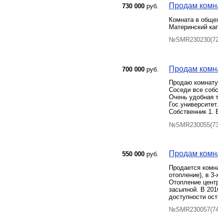
Продам комнат
730 000
руб.
Комната в общеж
Материнский кап
№SMR230230(72)
Продам комна
700 000
руб.
Продаю комнату 
Соседи все собс
Очень удобная т
Гос.университет
Собственник 1. 
№SMR230055(73)
Продам комнат
550 000
руб.
Продается комна
отопление), в 3
Отопление центр
засыпной. В 201
доступности ост
№SMR230057(74)