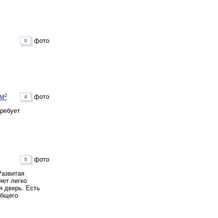
фото
0
м²
фото
4
требует
фото
5
Развитая
яет легко
я дверь. Есть
общего