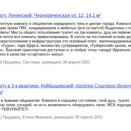
ту, Ленинский, Чернореченская ул. 12, 14.1 м²
ютную комнату в общежитие коридорного типа в центре города. Комната
шим окном ПВХ, кондиционером и мебелью (всё остается!) Выделены сто
бель! Места общего пользования туалет на три комнаты, душ на первом 
 почти все комнаты приватизированы. В холле на постоянной основе д
торасположение и инфраструктура это огромный плюс: железнодорожный
 «Гудок», парк Щорса, множество супермаркетов, «Губернский» рынок, и
з». Высокая транспортная доступность в любую точку города! Идеально
или в качестве «стартового» жилья.
 Продавец: Светлана, размещено 30 апреля 2021
ту в 3-к квартире, Куйбышевский, посёлок Соцгород Доло
м²
в бывшем общежитии. Комната в хорошем состоянии, свой душ, туалет. 
 на троих соседей, но есть возможность оборудовать свою. МСК подход
 ПОКУПАЙТЕ!!!
 Продавец: Елена Ивановна, размещено 30 апреля 2021