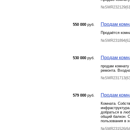
№SMR232129(61)
Продам комнат
550 000
руб.
Продаётся комн
№SMR231894(62)
Продам комна
530 000
руб.
продам комнату 
ремонта. Входна
№SMR231713(63)
Продам комна
579 000
руб.
Комната. Собств
инфраструктура.
добраться в люб
общий балкон. О
пользования в х
№SMR231526(64)