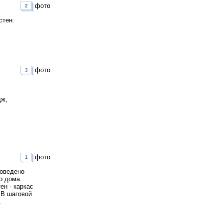
фото
2
стен.
фото
3
дж,
фото
1
роведено
о дома.
ен - каркас
 В шаговой
.