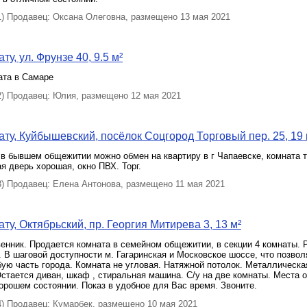
 Продавец: Оксана Олеговна, размещено 13 мая 2021
у, ул. Фрунзе 40, 9.5 м²
ата в Самаре
 Продавец: Юлия, размещено 12 мая 2021
ту, Куйбышевский, посёлок Соцгород Торговый пер. 25, 19 
в бывшем общежитии можно обмен на квартиру в г Чапаевске, комната 
я дверь хорошая, окно ПВХ. Торг.
 Продавец: Елена Антонова, размещено 11 мая 2021
ту, Октябрьский, пр. Георгия Митирева 3, 13 м²
енник. Продается комната в семейном общежитии, в секции 4 комнаты. 
 В шаговой доступности м. Гагаринская и Московское шоссе, что позвол
ую часть города. Комната не угловая. Натяжной потолок. Металлическа
стается диван, шкаф , стиральная машина. С/у на две комнаты. Места 
орошем состоянии. Показ в удобное для Вас время. Звоните.
 Продавец: Кумарбек, размещено 10 мая 2021