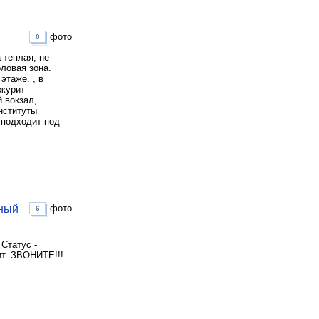
фото
0
 теплая, не
ловая зона.
этаже. , в
ежурит
 вокзал,
нституты
 подходит под
тный
фото
6
Статус -
ит. ЗВОНИТЕ!!!