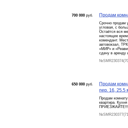
Продам комна
700 000
руб.
Срочно продам у
угловая, с боль
Остаётся вся ме
настоящее время
комендант. Мес
автовокзал, ТРК
«МИР» и «Реави
сдачу в аренду 
№SMR230374(70)
Продам комна
650 000
руб.
пер. 16, 25.5 
Продам комнату 
квартира. Кухня
ПРИЕЗЖАЙТЕ!!!
№SMR230377(71)