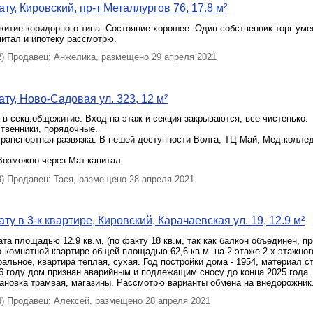
у, Кировский, пр-т Металлургов 76, 17.8 м²
итие коридорного типа. Состояние хорошее. Один собственник торг уме
итал и ипотеку рассмотрю.
 Продавец: Анжелика, размещено 29 апреля 2021
ту, Ново-Садовая ул. 323, 12 м²
в секц.общежитие. Вход на этаж и секция закрываются, все чистенько.
твенники, порядочные.
ранспортная развязка. В пешей доступности Волга, ТЦ Май, Мед.колле
.
Возможно через Мат.капитал
 Продавец: Тася, размещено 28 апреля 2021
у в 3-к квартире, Кировский, Карачаевская ул. 19, 12.9 м²
та площадью 12.9 кв.м, (по факту 18 кв.м, так как балкон объединен, п
-х комнатной квартире общей площадью 62,6 кв.м. на 2 этаже 2-х этажног
альное, квартира теплая, сухая. Год постройки дома - 1954, материал ст
6 году дом признан аварийным и подлежащим сносу до конца 2025 года.
ановка трамвая, магазины. Рассмотрю варианты обмена на внедорожник
 Продавец: Алексей, размещено 28 апреля 2021