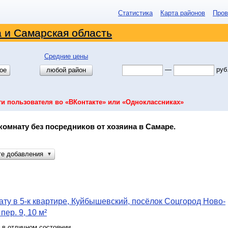
Статистика
Карта районов
Пров
 и Самарская область
Средние цены
—
руб
ое
любой район
ти пользователя во «ВКонтакте» или «Одноклассниках»
комнату без посредников от хозяина в Самаре.
те добавления
▼
ту в 5-к квартире, Куйбышевский, посёлок Соцгород Ново-
ер. 9, 10 м²
 в отличном состоянии.