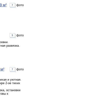
9 м²
фото
7
фото
5
ровки.
ная развязка.
 м²
фото
7
тихая и уютная.
ире 2-ое тихих
зка, остановки
товы к