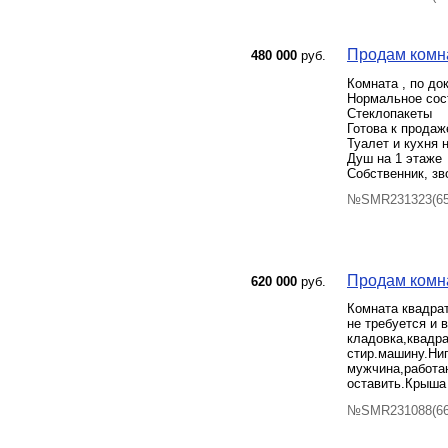
Продам комна
480 000
руб.
Комната , по до
Нормальное сос
Стеклопакеты
Готова к продаж
Туалет и кухня 
Душ на 1 этаже
Собственник, зво
№SMR231323(65)
Продам комнат
620 000
руб.
Комната квадра
не требуется и
кладовка,квадр
стир.машину.Ниг
мужчина,работа
оставить.Крыша
№SMR231088(66)