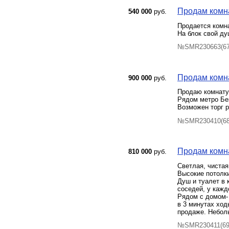
Продам комнат
540 000
руб.
Продается комна
На блок свой ду
№SMR230663(67)
Продам комнат
900 000
руб.
Продаю комнату 
Рядом метро Без
Возможен торг 
№SMR230410(68)
Продам комна
810 000
руб.
Светлая, чистая
Высокие потолки
Душ и туалет в 
соседей, у кажд
Рядом с домом- 
в 3 минутах ход
продаже. Небол
№SMR230411(69)