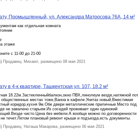
ту, Промышленный, ул. Александра Матросова 76А, 14 м²
кументам как отдельная комната
тояние
е
на этаже
ните с 11-00 до 21-00
 Продавец: Михаил, размещено 08 мая 2021
у в 4-к квартире, Ташкентская ул. 107, 18.2 м²
тная 18.22м.Застекленныйбалкон,окно ПВХ,линолеум везде,натяжной по
 в общественных местах тоже,Ванна в кафеле.Унитаз новый,Вместимая
атный коридор,кухня 9м.Обе двери металлические приличные.Место под
де не завалено старьем.Из соседей проживает один одинокий
ющий.Везде чисто.Цена без мебели.А вообще можно по договоренности 
 не течет.Летом плановый ремонт крыши и подъезда,есть документы.
 Продавец: Наташа Макарова, размещено 06 мая 2021