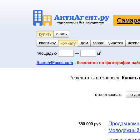
Самара
снять
купить
квартиру
койко-место
дом
гараж
участок
нежил
комнату
площадью
—
м²
Search4Faces.com
- бесплатно по фотографии най
Результаты по запросу:
Купить 
отсортировать
по да
Продам комна
350 000
руб.
Молодёжный п
Продаю комнату