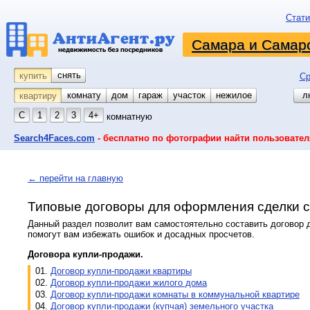
Стати
Самара и Самарс
снять
купить
Ср
комнату
койко-место
дом
гараж
участок
нежилое
л
квартиру
С
1
2
3
4+
комнатную
Search4Faces.com
- бесплатно по фотографии найти пользовател
← перейти на главную
Типовые договоры для оформления сделки с
Данный раздел позволит вам самостоятельно составить договор 
помогут вам избежать ошибок и досадных просчетов.
Договора купли-продажи.
01.
Договор купли-продажи квартиры
02.
Договор купли-продажи жилого дома
03.
Договор купли-продажи комнаты в коммунальной квартире
04.
Договор купли-продажи (купчая) земельного участка