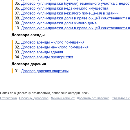
05.
Договор купли-продажи (купчая) земельного участка с нед
06.
Договор купли-продажи недвижимого имущества
07.
Договор купли-продажи нежилого помещения в здании
08.
Договор купли-продажи доли в праве общей собственности н
09.
Договор купли-продажи доли жилого дома
10.
Договор купли-продажи доли в праве общей собственности 
Договора аренды.
01.
Договор аренды жилого помещения
02.
Договор аренды нежилого помещения
03.
Договор аренды здания
04.
Договор аренды предприятия
Договора дарения.
01.
Договор дарения квартиры
Поиск по 0 (всего: 0) объявлению, обновлено сегодня 09:06
Статистика
Образцы договоров
Личный кабинет
Добавить объявление
Связаться 