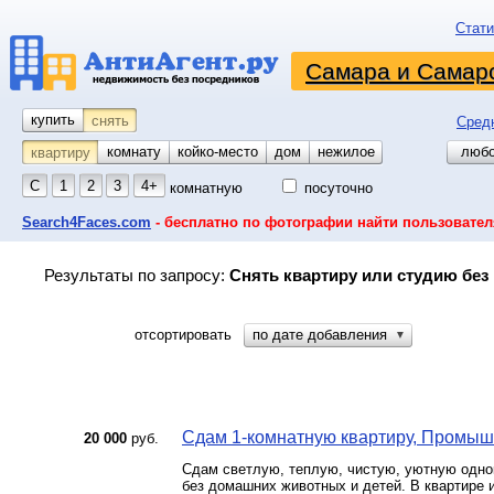
Стати
Самара и Самарс
купить
снять
Сред
комнату
койко-место
дом
гараж
участок
нежилое
любо
квартиру
С
1
2
3
4+
комнатную
посуточно
Search4Faces.com
- бесплатно по фотографии найти пользовател
Результаты по запросу:
Снять квартиру или студию без
отсортировать
по дате добавления
▼
Сдам 1-комнатную квартиру, Промышл
20 000
руб.
Сдам светлую, теплую, чистую, уютную одн
без домашних животных и детей. В квартире 