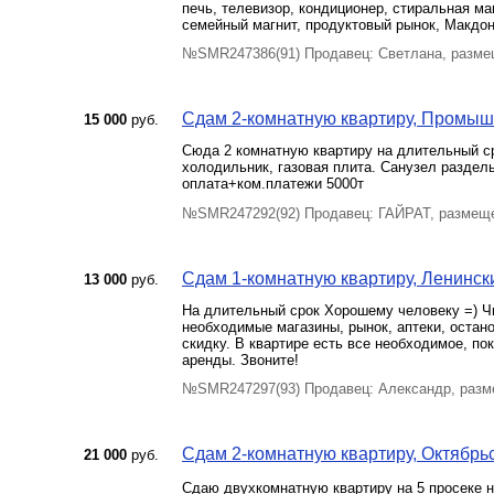
печь, телевизор, кондиционер, стиральная м
семейный магнит, продуктовый рынок, Макдо
№SMR247386(91) Продавец: Светлана, разме
Сдам 2-комнатную квартиру, Промышл
15 000
руб.
Сюда 2 комнатную квартиру на длительный ср
холодильник, газовая плита. Санузел раздель
оплата+ком.платежи 5000т
№SMR247292(92) Продавец: ГАЙРАТ, размеще
Сдам 1-комнатную квартиру, Ленинский
13 000
руб.
На длительный срок Хорошему человеку =) Чи
необходимые магазины, рынок, аптеки, остано
скидку. В квартире есть все необходимое, по
аренды. Звоните!
№SMR247297(93) Продавец: Александр, разм
Сдам 2-комнатную квартиру, Октябрьск
21 000
руб.
Сдаю двухкомнатную квартиру на 5 просеке н