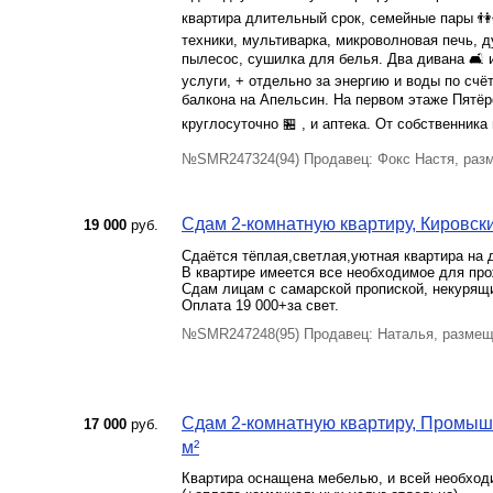
квартира длительный срок, семейные пары 👫
техники, мультиварка, микроволновая печь, 
пылесос, сушилка для белья. Два дивана 🛋️
услуги, + отдельно за энергию и воды по счё
балкона на Апельсин. На первом этаже Пятёро
круглосуточно 🏪 , и аптека. От собственника
№SMR247324(94) Продавец: Фокс Настя, раз
Сдам 2-комнатную квартиру, Кировский
19 000
руб.
Сдаётся тёплая,светлая,уютная квартира на 
В квартире имеется все необходимое для про
Сдам лицам с самарской пропиской, некурящ
Оплата 19 000+за свет.
№SMR247248(95) Продавец: Наталья, размещ
Сдам 2-комнатную квартиру, Промышл
17 000
руб.
м²
Квартира оснащена мебелью, и всей необходи