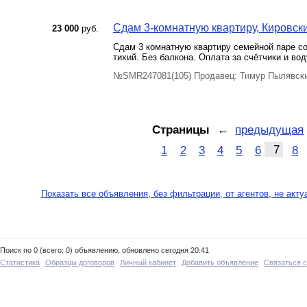
Сдам 3-комнатную квартиру, Кировски
23 000
руб.
Сдам 3 комнатную квартиру семейной паре с
тихий. Без балкона. Оплата за счётчики и во
№SMR247081(105) Продавец: Тимур Пылявски
Страницы
←
предыдущая
1
2
3
4
5
6
7
8
Показать все объявления, без фильтрации, от агентов, не акт
Поиск по 0 (всего: 0) объявлению, обновлено сегодня 20:41
Статистика
Образцы договоров
Личный кабинет
Добавить объявление
Связаться 