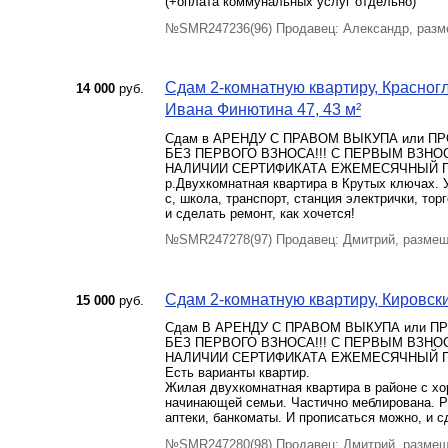
(+оплата коммунальных услуг отдельно)
№SMR247236(96) Продавец: Александр, разм
Сдам 2-комнатную квартиру, Красног
14 000
руб.
Ивана Финютина 47, 43 м²
Сдам в АРЕНДУ С ПРАВОМ ВЫКУПА или ПР
БЕЗ ПЕРВОГО ВЗНОСА!!! С ПЕРВЫМ ВЗ
НАЛИЧИИ СЕРТИФИКАТА ЕЖЕМЕСЯЧНЫЙ ПЛ
р.Двухкомнатная квартира в Крутых ключах. 
с, школа, транспорт, станция электрички, то
и сделать ремонт, как хочется!
№SMR247278(97) Продавец: Дмитрий, размещ
Сдам 2-комнатную квартиру, Кировский
15 000
руб.
Сдам В АРЕНДУ С ПРАВОМ ВЫКУПА или ПР
БЕЗ ПЕРВОГО ВЗНОСА!!! С ПЕРВЫМ ВЗ
НАЛИЧИИ СЕРТИФИКАТА ЕЖЕМЕСЯЧНЫЙ ПЛ
Есть варианты квартир.
Жилая двухкомнатная квартира в районе с х
начинающей семьи. Частично меблирована. Р
аптеки, банкоматы. И прописаться можно, и с
№SMR247280(98) Продавец: Дмитрий, размещ