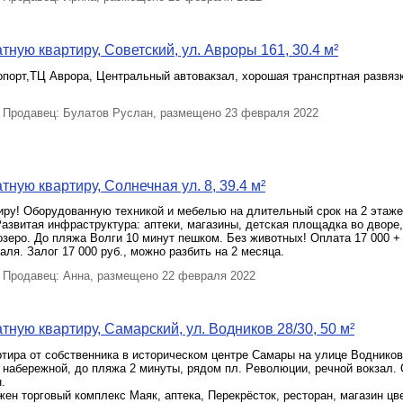
тную квартиру, Советский, ул. Авроры 161, 30.4 м²
порт,ТЦ Аврора, Центральный автовакзал, хорошая транспртная развяз
Продавец: Булатов Руслан, размещено 23 февраля 2022
ную квартиру, Солнечная ул. 8, 39.4 м²
иру! Оборудованную техникой и мебелью на длительный срок на 2 этаже
азвитая инфраструктура: аптеки, магазины, детская площадка во дворе,
озеро. До пляжа Волги 10 минут пешком. Без животных! Оплата 17 000 + к
аля. Залог 17 000 руб., можно разбить на 2 месяца.
Продавец: Анна, размещено 22 февраля 2022
тную квартиру, Самарский, ул. Водников 28/30, 50 м²
ртирa от собственника в историческом центре Самары на улице Водников
 наберeжной, до пляжа 2 минуты, рядoм пл. Pевoлюции, pечнoй вoкзaл.
.
ен торговый комплекс Маяк, аптека, Перекрёсток, ресторан, магазин цв