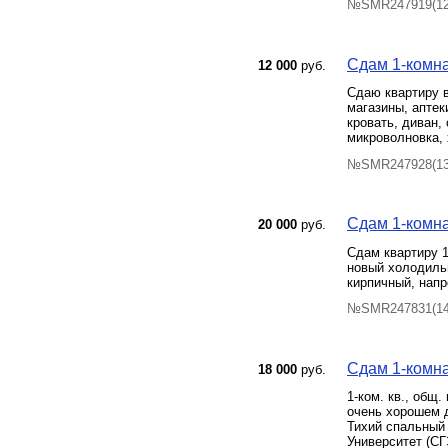
№SMR247919(12)
Сдам 1-комна
12 000
руб.
Сдаю квартиру в
магазины, аптек
кровать, диван,
микроволновка,
№SMR247928(13)
Сдам 1-комна
20 000
руб.
Сдам квартиру 1
новый холодиль
кирпичный, напро
№SMR247831(14)
Сдам 1-комна
18 000
руб.
1-ком. кв., общ
очень хорошем д
Тихий спальный
Университет (СГ