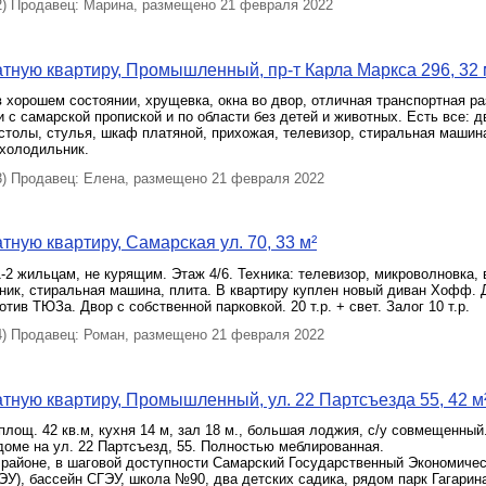
 Продавец: Марина, размещено 21 февраля 2022
тную квартиру, Промышленный, пр-т Карла Маркса 296, 32 
 хорошем состоянии, хрущевка, окна во двор, отличная транспортная ра
и с самарской пропиской и по области без детей и животных. Есть все: 
 столы, стулья, шкаф платяной, прихожая, телевизор, стиральная машин
 холодильник.
 Продавец: Елена, размещено 21 февраля 2022
тную квартиру, Самарская ул. 70, 33 м²
-2 жильцам, не курящим. Этаж 4/6. Техника: телевизор, микроволновка, 
ник, стиральная машина, плита. В квартиру куплен новый диван Хофф. 
тив ТЮЗа. Двор с собственной парковкой. 20 т.р. + свет. Залог 10 т.р.
 Продавец: Роман, размещено 21 февраля 2022
тную квартиру, Промышленный, ул. 22 Партсъезда 55, 42 м
. площ. 42 кв.м, кухня 14 м, зал 18 м., большая лоджия, с/у совмещенный
оме на ул. 22 Партсъезд, 55. Полностью меблированная.​
 районе, в шаговой доступности Самарский Государственный Экономиче
ЭУ), бассейн СГЭУ, школа №90, два детских садика, рядом парк Гагарин