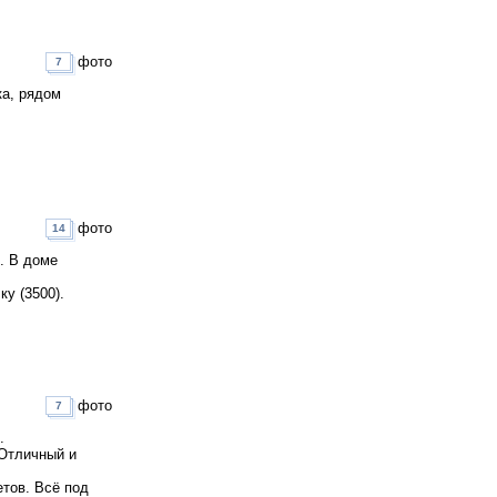
фото
7
ка, рядом
фото
14
. В доме
у (3500).
фото
7
.
 Отличный и
етов. Всё под