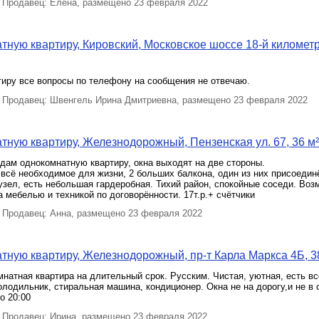
Продавец: Елена, размещено 23 февраля 2022
тную квартиру, Кировский, Московское шоссе 18-й километр
тиру все вопросы по телефону на сообщения не отвечаю.
Продавец: Швенгель Ирина Дмитриевна, размещено 23 февраля 2022
тную квартиру, Железнодорожный, Пензенская ул. 67, 36 м²
дам однокомнатную квартиру, окна выходят на две стороны.
 всё необходимое для жизни, 2 больших балкона, один из них присоедин
зел, есть небольшая гардеробная. Тихий район, спокойные соседи. Воз
 мебелью и техникой по договорённости. 17т.р.+ счётчики
Продавец: Анна, размещено 23 февраля 2022
тную квартиру, Железнодорожный, пр-т Карла Маркса 4Б, 3
натная квартира на длительный срок. Русским. Чистая, уютная, есть вс
лодильник, стиральная машина, кондиционер. Окна не на дорогу,и не в 
о 20:00
Продавец: Ирина, размещено 23 февраля 2022