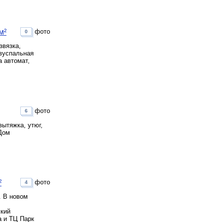
м²
фото
0
звязка,
двуспальная
а автомат,
фото
6
вытяжка, утюг,
Дом
²
фото
4
. В новом
ский
а и ТЦ Парк