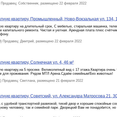
Продавец: Собственник, размещено 22 февраля 2022
тную квартиру, Промышленный, Ново-Вокзальная ул. 134, 1
ую квартиру на длительный срок, С мебелью, стиральная машинка, теле
е капитального ремонта. Чистая и уютная. Арендная плата плюс счётчик
ефону.
 Продавец: Дмитрий, размещено 22 февраля 2022
тную квартиру, Солнечная ул. 4, 46 м²
ю квартиру,на 5 просеке. Великолепный вид с 17 этажа.Квартира очень
е для проживания. Рядом МТЛ Арена.Сдаём семейным!Без животных!
 Продавец: Светлана, размещено 21 февраля 2022
тную квартиру, Советский, ул. Александра Матросова 21, 30
 с удобной транспортной развязкой, тихий двор и хорошие спокойные со
дному человеку, так и семейной паре. Дворецкий Вам не понадобится, но