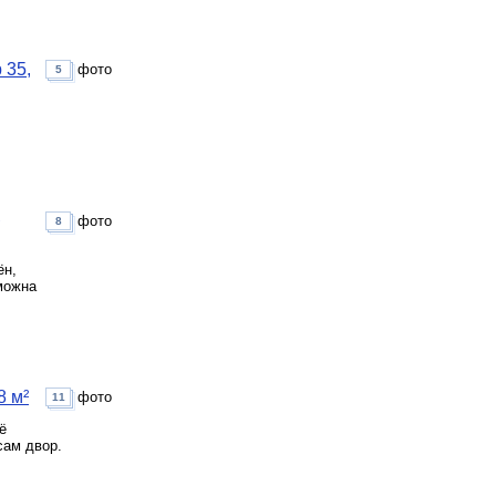
 35,
фото
5
фото
8
ён,
можна
8 м²
фото
11
ё
сам двор.