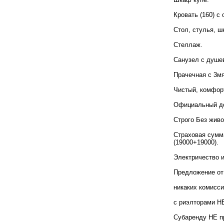
Кровать (160) с
Стол, стулья, ш
Стеллаж.
Санузел с душе
Прачечная с 3м
Чистый, комфор
Официальный до
Строго Без живо
Страховая сумма
(19000+19000).
Электричество 
Предложение от
никаких комисси
с риэлторами Н
Субаренду НЕ п