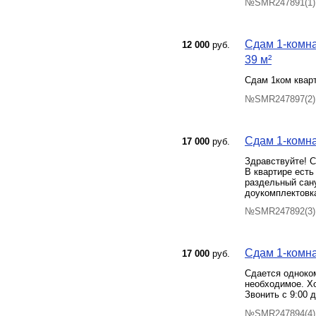
№SMR247891(1) 
Сдам 1-комна
12 000
руб.
39 м²
Сдам 1ком квар
№SMR247897(2) 
Сдам 1-комна
17 000
руб.
Здравствуйте! С
В квартире есть
раздельный сану
доукомплектовка
№SMR247892(3) 
Сдам 1-комна
17 000
руб.
Сдается одноком
необходимое. Хо
Звонить с 9:00 д
№SMR247894(4) 