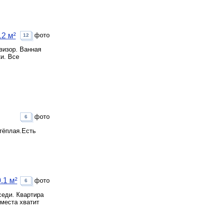
2 м²
фото
12
визор. Ванная
и. Все
фото
6
 тёплая.Есть
.1 м²
фото
6
седи. Квартира
 места хватит