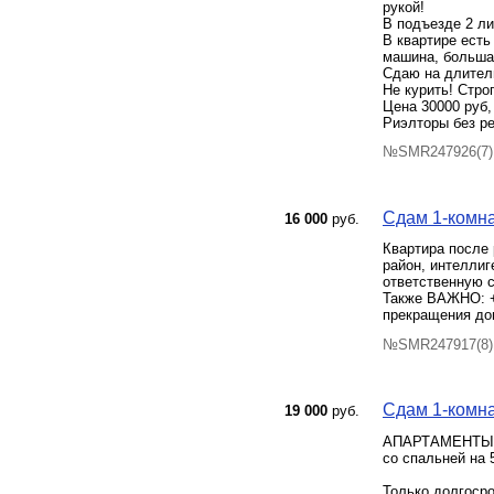
рукой!
В подъезде 2 ли
В квартире есть
машина, больша
Сдаю на длител
Не курить! Стро
Цена 30000 руб,
Риэлторы без р
№SMR247926(7) 
Сдам 1-комна
16 000
руб.
Квартира после 
район, интеллиг
ответственную с
Также ВАЖНО: +
прекращения до
№SMR247917(8) 
Сдам 1-комна
19 000
руб.
АПАРТАМЕНТЫ
со спальней на 
Только долгосро