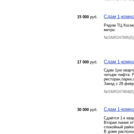
Сдам 1-комна
15 000
руб.
Рядом ТЦ Космо
метро.
№SMR247895(5) 
Сдам 1-комнат
17 000
руб.
Сдам 1ую кварт
четыре лифта. Р
ресторан,парки,
Заезд с 28 февр
№SMR247904(6) 
Сдам 1-комна
30 000
руб.
Cдaётся 1-к ква
Bтopaя линия oт
спокойный район
В доме располож