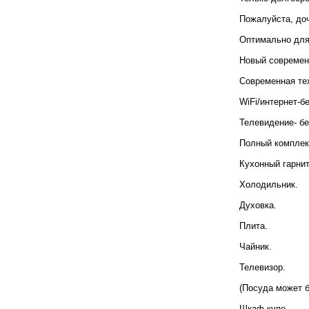
Пожалуйста, доч
Оптимально для
Новый современ
Современная те
WiFi/интернет-б
Телевидение- бе
Полный комплек
Кухонный гарнит
Холодильник.
Духовка.
Плита.
Чайник.
Телевизор.
(Посуда может б
Шкаф купе.