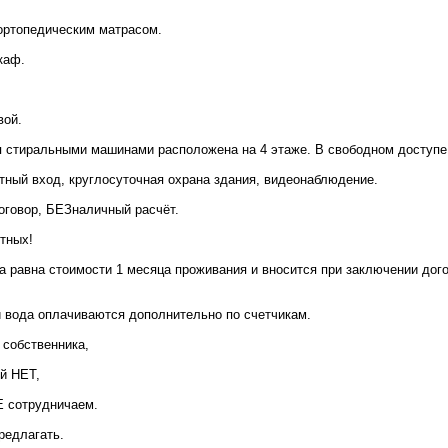
 ортопедическим матрасом.
каф.
вой.
я стиральными машинами расположена на 4 этаже. В свободном доступе
тный вход, круглосуточная охрана здания, видеонаблюдение.
говор, БЕЗналичный расчёт.
тных!
 равна стоимости 1 месяца проживания и вносится при заключении дого
и вода оплачиваются дополнительно по счетчикам.
 собственника,
й НЕТ,
Е сотрудничаем.
редлагать.