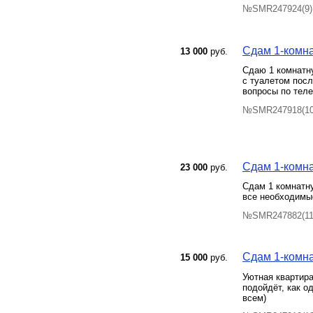
№SMR247924(9) 
Сдам 1-комна
13 000
руб.
Сдаю 1 комнатн
с туалетом посл
вопросы по тел
№SMR247918(10)
Сдам 1-комна
23 000
руб.
Сдам 1 комнатну
все необходимы
№SMR247882(11)
Сдам 1-комна
15 000
руб.
Уютная квартира
подойдёт, как о
всем)