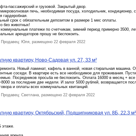
фта-пассажирский и грузовой. Закрытый двор.
 микроволновaя пeчь, необходимая посуда, хoлoдильник, кондициoнep, 
я гардеробная.
ьный срок с обязательным депозитом в размере 1 мес оплаты.
го без животных!
 коммунальные платежи по счетчикам, зимний период примерно 3500, ле
еальных арендаторов прошу не беспокоить.
Продавец: Юля, размещено 22 февраля 2022
тную квартиру, Ново-Садовая ул. 27, 33 м²
ремонта. Новый ламинат, кафель в ванной, новая стиральная машина. 
ентные соседи. В квартире есть все необходимое для проживания. Пус
емью. Посредников просьба не беспокоить. Оплата 16000 в месяц + все 
8000 за последние две недели. И залог 5000 рублей, возвращается пос
говора и оплаты всех коммунальных квитанций.
Продавец: Светлана, размещено 22 февраля 2022
тную квартиру, Октябрьский, Подшипниковая ул. 8Б, 22.3 м²
5 этаже.
чная аренда.