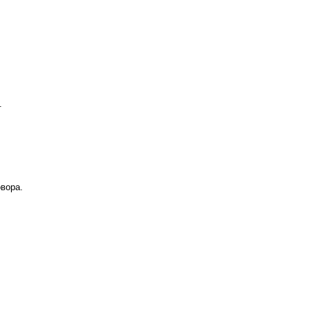
.
вора.