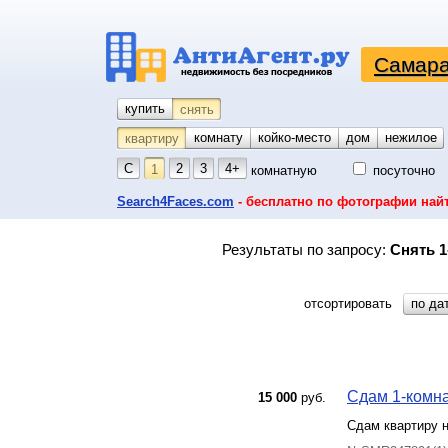
Самара
купить
снять
комнату
койко-место
дом
гараж
участок
нежилое
квартиру
С
2
3
4+
1
комнатную
посуточно
Search4Faces.com
- бесплатно по фотографии най
Результаты по запросу:
Снять 1
отсортировать
по да
Сдам 1-комна
15 000
руб.
Сдам квартиру н