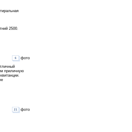
стиральная
тний 2500.
фото
6
Отличный
тим приличную
квитанции.
ле
фото
21