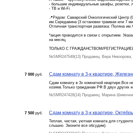
- большие индивидуальные шкафы, розетки, 
- ТВ и Wi-Fi
📍Рядом: Самарский Онкологический Центр (
им.Середавина (3 остановки трамвая или 7 ми
Отличная транспортная развязка: Поляна им.Ф
*акция проводится в связи с открытием. Ука
на месяц.
ТОЛЬКО С ГРАЖДАНСТВОМ/РЕГИСТРАЦИЕЙ РФ
№SMR247549(13) Продавец: Вера Невзорова,
Сдам комнату в 3-к квартире, Железн
7 000
руб.
Сдам комнату в 3х комнатной квартире.Все 
хозяев.Только гражданам РФ.В двух других 
№SMR247428(14) Продавец: Марина Шимочкин
Сдам комнату в 3-к квартире, Октябрь
7 500
руб.
Теплая, чистая, уютная комната для студенто
слышно. Звоните все обсудим).