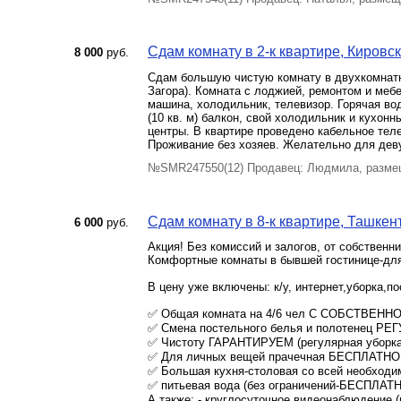
Сдам комнату в 2-к квартире, Кировски
8 000
руб.
Сдам большую чистую комнату в двухкомнатно
Загора). Комната с лоджией, ремонтом и мебе
машина, холодильник, телевизор. Горячая во
(10 кв. м) балкон, свой холодильник и кухон
центры. В квартире проведено кабельное теле
Проживание без хозяев. Желательно для деву
№SMR247550(12) Продавец: Людмила, разме
Сдам комнату в 8-к квартире, Ташкент
6 000
руб.
Акция! Без комиссий и залогов, от собственни
Комфортные комнаты в бывшей гостинице-для 
В цену уже включены: к/у, интернет,уборка,п
✅ Общая комната на 4/6 чел С СОБСТВЕННО
✅ Смена постельного белья и полотенец Р
✅ Чистоту ГАРАНТИРУЕМ (регулярная уборка
✅ Для личных вещей прачечная БЕСПЛАТНО
✅ Большая кухня-столовая со всей необходим
✅ питьевая вода (без ограничений-БЕСПЛАТ
А также: - круглосуточное видеонаблюдение (