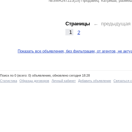
№SMR247223(15) Продавец: Катриша, размещ
Страницы
← предыдущая
1
2
Показать все объявления, без фильтрации, от агентов, не акт
Поиск по 0 (всего: 0) объявлению, обновлено сегодня 18:28
Статистика
Образцы договоров
Личный кабинет
Добавить объявление
Связаться 