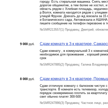
городу. Есть стиральная машинка. Снять место
дорогое общежитие, а тем более не хостел, и
область рядом с Хлебная площадь, недалеко
р.Волги, комната находится рядом с улицами
улицой Фрунзе. Доехать до жд вокзала за 15
и Ботанического сада, Автовокзала и АШАНА 
пишите сообщение на телефон перезвоню в т
№SMR213557(1) Продавец: Дмитрий, обновлен
Сдам комнату в 3-к квартире, Самарск
9 000
руб.
Сдам комнату , в коммунальной 3 х комнатной
необходимое для проживание , хороший ремонт
срок
№SMR247885(2) Продавец: Галина Владимиро
Сдам комнату в 3-к квартире, Промыш
8 000
руб.
Сдам отличную комнату с балконом чистую с
транспорте. В комнате есть телевизор, холод
порядок своевременно плотить за квартплату 
свет обычно платят 300-500
№SMR247886(3) Продавец: Частное лицо, ра