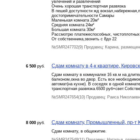
увлечений и развлечений
Очень хорошая транспортная развязка
В пешей доступности жд вокзал,набережная,
достопримечательности Самары
Маленькая комната 20м²
Средняя комната 24м²
Большая комната 30м²
Рассмотрю платежеспособных, чистоплотных
От собственника,звонить с 8до 22
№SMR247702(9) Продавец: Карина, размещен
Сдам комнату в 4-к квартире, Кировск
6 500
руб.
Сдам комнату в коммуналке 16 кв.м на длите
балконом,окна во двор. Есть все необходимо
автомат(на кухне). В соседях в одной комна
транспортная развязка.6500 руб+свет.Собст
№SMR247654(10) Продавец: Раиса Николаевн
Сдам комнату, Промышленный, пр-т 
8 000
руб.
Сдам комнату, в общежитие.
№SMR247548(11) Продавец: Наталья, размещ