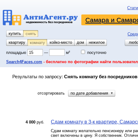
Стати
Самара и Самарс
купить
снять
Сред
квартиру
койко-место
дом
гараж
участок
нежилое
любо
комнату
площадью
—
м²
посуточно
Search4Faces.com
- бесплатно по фотографии найти пользовател
Результаты по запросу:
Снять комнату без посредников
отсортировать
по дате добавления
▼
Сдам комнату в 3-к квартире, Самарск
4 000
руб.
Сдам комнату желательно пенсионеру или ра
свет включены в цену. Я собственник. Отлич