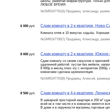
школы, развитая инфраструктура. Только д
ЛЮБОЕ ВРЕМЯ.
№SMR247791(6) Продавец: александр, разме
Сдам комнату в 2-к квартире, Ново-Са
6 000
руб.
Комната пляж в 10 минутах ходьбы. Хорошая 
№SMR247700(7) Продавец: Александр, разме
Сдам комнату в 2-к квартире, Южное ш
8 000
руб.
Сдам комнату со своим санузлом и прихожей 
удаленной работой. пустая без мебели, напро
8 000р в месяц плюс к/у с интернетом 2000р,
комнатами сделана шумоизоляция.
№SMR247703(8) Продавец: Алексей, размеще
Сдам комнату в 4-к квартире, Ленинск
8 500
руб.
В шикарной просторной квартире в 200 м² сда
всей кв в том числе и в комнатах имеется в
В доме и в окружности магазины,торговые це