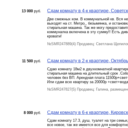
Сдам комнату в 4-к квартире, Советск
13 000
руб.
Две смежных ком. В коммунальной кв. Вся н
выходят на ст. Метро,, безымянка, и останов
стиральная машина. Так же могу предоставить
коммуналка включена в эту сумму!! Есть див
кровати!
№SMR247889(4) Продавец: Светлана Щепилов
Сдам комнату в 2-к квартире, Октябрь
11 500
руб.
Сдаю комнату 18м2 в двухкомнатной квартир
стиральная машина на длительный срок .Соб
человек без ВП. Арендная плата 11500р+свет
Или сдам всю квартиру за 20000р +свет+вода
№SMR247827(5) Продавец: Галина, размещен
Сдам комнату в 6-к квартире, Кировск
8 000
руб.
Сдам комнату 17.3, душ, туалет на три семьи
все новое, так же имеется все для комфортно