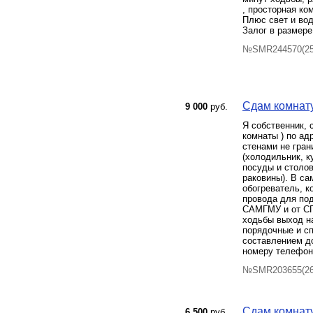
, просторная ко
Плюс свет и вод
Залог в размер
№SMR244570(25)
Сдам комнату
9 000
руб.
Я собственник, 
комнаты ) по ад
стенами не гран
(холодильник, к
посуды и столов
раковины). В са
обогреватель, к
провода для под
САМГМУ и от СГА
ходьбы выход на
порядочные и сп
составлением до
номеру телефон
№SMR203655(26)
Сдам комнату
6 500
руб.