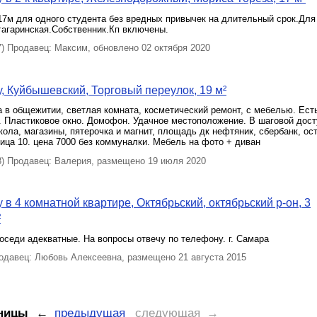
17м для одного студента без вредных привычек на длительный срок.Для
гагаринская.Собственник.Кп включены.
 Продавец: Максим, обновлено 02 октября 2020
, Куйбышевский, Торговый переулок, 19 м²
 в общежитии, светлая комната, косметический ремонт, с мебелью. Ест
 Пластиковое окно. Домофон. Удачное местоположение. В шаговой дост
кола, магазины, пятерочка и магнит, площадь дк нефтяник, сбербанк, ос
ица 10. цена 7000 без коммуналки. Мебель на фото + диван
 Продавец: Валерия, размещено 19 июля 2020
 в 4 комнатной квартире, Октябрьский, октябрьский р-он, 3
²
оседи адекватные. На вопросы отвечу по телефону. г. Самара
давец: Любовь Алексеевна, размещено 21 августа 2015
ницы
←
предыдущая
следующая →