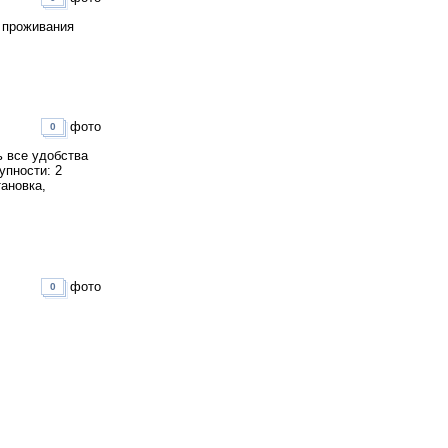
 проживания
фото
0
ь все удобства
упности: 2
тановка,
фото
0