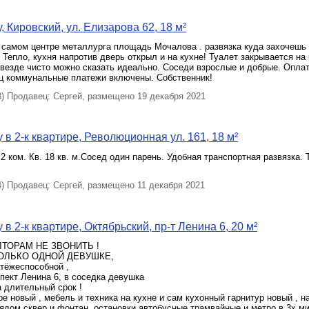
 Кировский, ул. Елизарова 62, 18 м²
 самом центре металлурга площадь Мочалова . развязка куда захочешь
 Тепло, кухня напротив дверь открыл и на кухне! Туалет закрывается на
везде чисто можно сказать идеально. Соседи взрослые и добрые. Опла
ц коммунальные платежи включены. Собственник!
 Продавец: Сергей, размещено 19 декабря 2021
 в 2-к квартире, Революционная ул. 161, 18 м²
2 ком. Кв. 18 кв. м.Сосед один парень. Удобная транспортная развязка. 
 Продавец: Сергей, размещено 11 декабря 2021
в 2-к квартире, Октябрьский, пр-т Ленина 6, 20 м²
ТОРАМ НЕ ЗВОНИТЬ !
 ТОЛЬКО ОДНОЙ ДЕВУШКЕ,
атёжеспособной ,
пект Ленина 6, в соседка девушка
 длительный срок !
ре новый , мебель и техника на кухне и сам кухонный гарнитур новый , 
ядом сквер и фонтан, остановки автобусные трамвайные и метро в 3х м