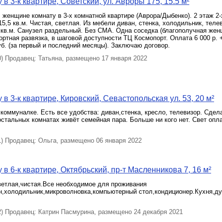
в 3-к квартире, Советский, ул. Авроры 175, 15.5 м²
 женщине комнату в 3-х комнатной квартире (Аврора/Дыбенко). 2 этаж 2-
5,5 кв.м. Чистая, светлая. Из мебели диван, стенка, холодильник, телев
7 кв.м. Санузел раздельный. Без СМА. Одна соседка (благополучная жен
ртная развязка, в шаговой доступности ТЦ Космопорт. Оплата 6 000 р. 
уб. (за первый и последний месяцы). Заключаю договор.
 Продавец: Татьяна, размещено 17 января 2022
в 3-к квартире, Кировский, Севастопольская ул. 53, 20 м²
коммуналке. Есть все удобства: диван,стенка, кресло, телевизор. Сдел
остальных комнатах живёт семейная пара. Больше ни кого нет. Свет опл
 Продавец: Ольга, размещено 06 января 2022
в 6-к квартире, Октябрьский, пр-т Масленникова 7, 16 м²
ветлая,чистая.Все необходимое для проживания
н,холодильник,микроволновка,компьютерный стол,кондиционер.Кухня,ду
 Продавец: Катрин Пасмурина, размещено 24 декабря 2021