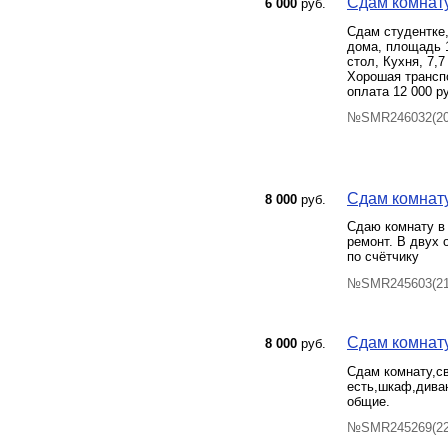
Сдам комнату 
6 000
руб.
Сдам студентке,
дома, площадь 1
стол, Кухня, 7,
Хорошая транспо
оплата 12 000 р
№SMR246032(20)
Сдам комнату 
8 000
руб.
Сдаю комнату в 
ремонт. В двух 
по счётчику
№SMR245603(21)
Сдам комнату 
8 000
руб.
Сдам комнату,с
есть,шкаф,дива
общие.
№SMR245269(22)