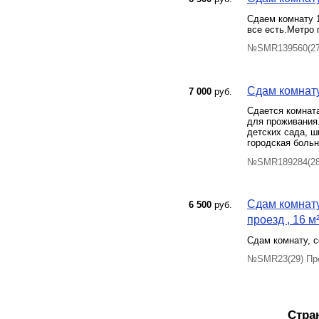
Сдаем комнату 
все есть.Метро 
№SMR139560(27)
Сдам комнату
7 000
руб.
Сдается комната
для проживания.
детских сада, ш
городская больн
№SMR189284(28)
Сдам комнату
6 500
руб.
проезд , 16 м
Сдам комнату, с
№SMR23(29) Про
Стра