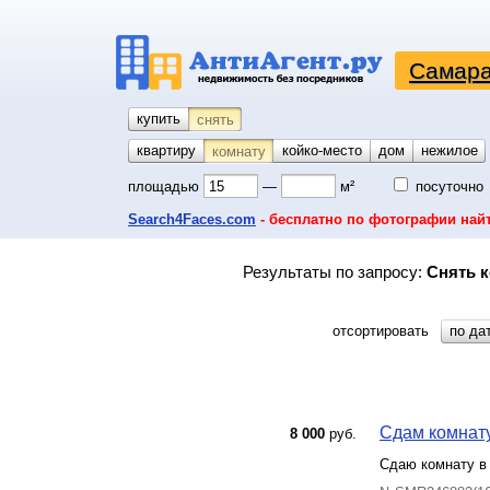
Самара
купить
снять
квартиру
койко-место
дом
гараж
участок
нежилое
комнату
площадью
—
м²
посуточно
Search4Faces.com
- бесплатно по фотографии най
Результаты по запросу:
Снять к
отсортировать
по да
Сдам комнату
8 000
руб.
Сдаю комнату в