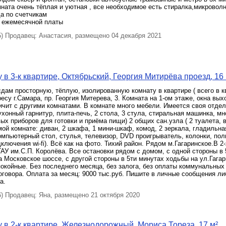
мната очень тёплая и уютная , все необходимое есть стиралка,микроволн
а по счетчикам
е ежемесячной платы
 Продавец: Анастасия, размещено 04 декабря 2021
 в 3-к квартире, Октябрьский, Георгия Митирёва проезд, 16 
сдам просторную, тёплую, изолированную комнату в квартире ( всего в к
ресу г.Самара, пр. Георгия Митерева, 3. Комната на 1-ом этаже, окна вых
ичит с другими комнатами. В комнате много мебели. Имеется своя отдел
ухонный гарнитур, плита-печь, 2 стола, 3 стула, стиральная машинка, м
ых приборов для готовки и приёма пищи) 2 общих сан.узла ( 2 туалета, в
мой комнате: диван, 2 шкафа, 1 мини-шкаф, комод, 2 зеркала, гладильна
омпьютерный стол, стулья, телевизор, DVD проигрыватель, колонки, пол
ключения wi-fi). Всё как на фото. Тихий район. Рядом м.Гагаринское.В 2
У им.С.П. Королёва. Все остановки рядом с домом, с одной стороны в 
 Московское шоссе, с другой стороны в 5ти минутах ходьбы на ул.Гагар
окойные. Без последнего месяца, без залога, без оплаты коммунальных 
говора. Оплата за месяц: 9000 тыс.руб. Пишите в личные сообщения ли
а.
 Продавец: Яна, размещено 21 октября 2020
 в 2-к квартире, Железнодорожный, Мориса Тореза, 17 м²