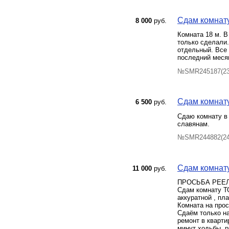
Сдам комнату,
8 000
руб.
Комната 18 м. В
только сделали.
отдельный. Все 
последний меся
№SMR245187(23)
Сдам комнату
6 500
руб.
Сдаю комнату в 
славянам.
№SMR244882(24)
Сдам комнату 
11 000
руб.
ПРОСЬБА РЕЕЛ
Сдам комнату
аккуратной , пл
Комната на прос
Сдаём только на
ремонт в кварти
минут ходьбы, р