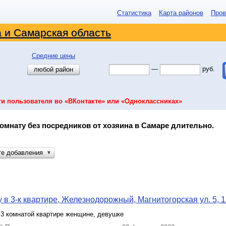
Статистика
Карта районов
Пров
 и Самарская область
Средние цены
—
руб.
любой район
ти пользователя во «ВКонтакте» или «Одноклассниках»
омнату без посредников от хозяина в Самаре длительно.
те добавления
▼
 в 3-к квартире, Железнодорожный, Магнитогорская ул. 5, 1
 3 комнатой квартире женщине, девушке