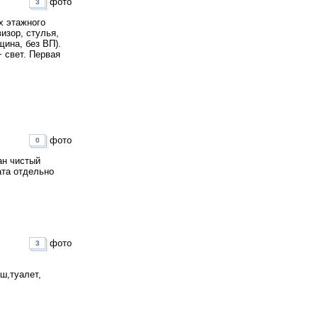
фото
3
х этажного
изор, стулья,
щина, без ВП).
+ свет. Первая
фото
0
ан чистый
ата отдельно
фото
3
ш,туалет,