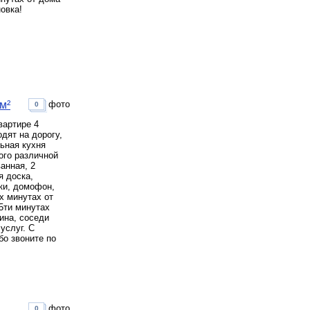
овка!
м²
фото
0
вартире 4
одят на дорогу,
ьная кухня
ного различной
анная, 2
я доска,
ки, домофон,
-х минутах от
5ти минутах
ина, соседи
услуг. С
бо звоните по
фото
0