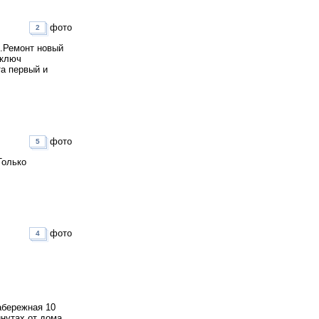
фото
2
 .Ремонт новый
 ключ
та первый и
фото
5
Только
фото
4
набережная 10
инутах от дома